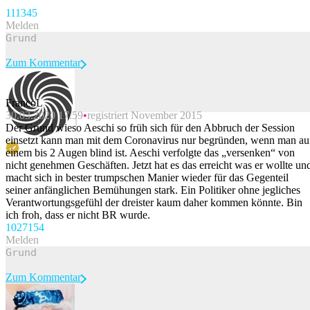
1113
45
Melden
Zum Kommentar
FrancoL
30.03.2020 17:59
registriert November 2015
Beitrag melden
Der Grund wieso Aeschi so früh sich für den Abbruch der Session
einsetzt kann man mit dem Coronavirus nur begründen, wenn man au
einem bis 2 Augen blind ist. Aeschi verfolgte das „versenken“ von
nicht genehmen Geschäften. Jetzt hat es das erreicht was er wollte un
macht sich in bester trumpschen Manier wieder für das Gegenteil
seiner anfänglichen Bemühungen stark. Ein Politiker ohne jegliches
Verantwortungsgefühl der dreister kaum daher kommen könnte. Bin
ich froh, dass er nicht BR wurde.
1027
154
Melden
Zum Kommentar