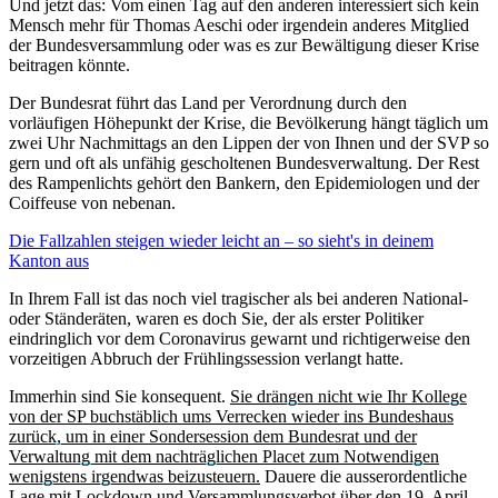
Und jetzt das: Vom einen Tag auf den anderen interessiert sich kein
Mensch mehr für Thomas Aeschi oder irgendein anderes Mitglied
der Bundesversammlung oder was es zur Bewältigung dieser Krise
beitragen könnte.
Der Bundesrat führt das Land per Verordnung durch den
vorläufigen Höhepunkt der Krise, die Bevölkerung hängt täglich um
zwei Uhr Nachmittags an den Lippen der von Ihnen und der SVP so
gern und oft als unfähig gescholtenen Bundesverwaltung. Der Rest
des Rampenlichts gehört den Bankern, den Epidemiologen und der
Coiffeuse von nebenan.
Die Fallzahlen steigen wieder leicht an – so sieht's in deinem
Kanton aus
In Ihrem Fall ist das noch viel tragischer als bei anderen National-
oder Ständeräten, waren es doch Sie, der als erster Politiker
eindringlich vor dem Coronavirus gewarnt und richtigerweise den
vorzeitigen Abbruch der Frühlingssession verlangt hatte.
Immerhin sind Sie konsequent.
Sie drängen nicht wie Ihr Kollege
von der SP buchstäblich ums Verrecken wieder ins Bundeshaus
zurück, um in einer Sondersession dem Bundesrat und der
Verwaltung mit dem nachträglichen Placet zum Notwendigen
wenigstens irgendwas beizusteuern.
Dauere die ausserordentliche
Lage mit Lockdown und Versammlungsverbot über den 19. April