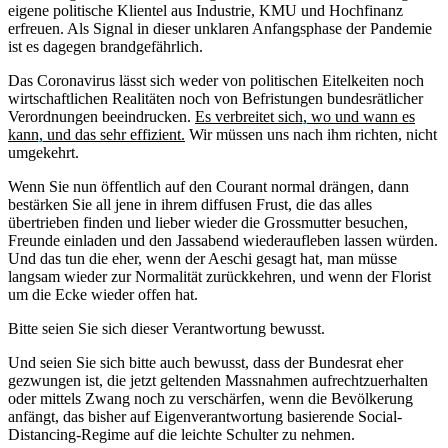
eigene politische Klientel aus Industrie, KMU und Hochfinanz
erfreuen. Als Signal in dieser unklaren Anfangsphase der Pandemie
ist es dagegen brandgefährlich.
Das Coronavirus lässt sich weder von politischen Eitelkeiten noch
wirtschaftlichen Realitäten noch von Befristungen bundesrätlicher
Verordnungen beeindrucken.
Es verbreitet sich, wo und wann es
kann, und das sehr effizient.
Wir müssen uns nach ihm richten, nicht
umgekehrt.
Wenn Sie nun öffentlich auf den Courant normal drängen, dann
bestärken Sie all jene in ihrem diffusen Frust, die das alles
übertrieben finden und lieber wieder die Grossmutter besuchen,
Freunde einladen und den Jassabend wiederaufleben lassen würden.
Und das tun die eher, wenn der Aeschi gesagt hat, man müsse
langsam wieder zur Normalität zurückkehren, und wenn der Florist
um die Ecke wieder offen hat.
Bitte seien Sie sich dieser Verantwortung bewusst.
Und seien Sie sich bitte auch bewusst, dass der Bundesrat eher
gezwungen ist, die jetzt geltenden Massnahmen aufrechtzuerhalten
oder mittels Zwang noch zu verschärfen, wenn die Bevölkerung
anfängt, das bisher auf Eigenverantwortung basierende Social-
Distancing-Regime auf die leichte Schulter zu nehmen.