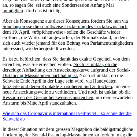
an, so sagen Sie,
sei auch eine Sondersession Anfang Mai
unmöglich
. Und das ist richtig.
Aber als Konsequenz aus dieser Konsequenz
fordern Sie nun via
Sonntagspresse die schrittweise Lockerung des Lockdowns nach
dem 19. April
, «tröpfchenweise» sollen die Geschäfte wieder
eröffnen, die Wirtschaft angeworfen, der Normalzustand, in dem
sich auch wieder jemand für den Beitrag von Parlamentsmitgliedern
interessiert, wiederhergestellt werden.
Es ist zu befürchten, dass Sie damit das exakte Gegenteil von dem
erreichen, was Sie erreichen wollen.
Noch ist unklar, ob die
derzeitige Abflachung der Ansteckungskurve aufgrund der Social-
Distancing-Massnahmen nachhaltig ist.
Noch ist unklar, ob die
Schweiz Ende April in der Lage sein wird,
via Handydaten
Infizierte und deren Kontakte zu isolieren und zu tracken
, um eine
neue Ansteckungswelle zu verhindern. Und noch ist unklar,
ob die
Ressourcen des Gesundheitswesens ausreichen
, um dem erwarteten
Ansturm bis Mitte April standzuhalten.
Wie sich das Coronavirus international verbreitet – so schneidet die
Schweiz ab
In dieser Situation mit dem grossen Megaphon die baldigstmögliche
Lockerung der Social-Distancing-Massnahmen zu fordern, mag die