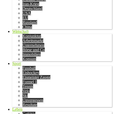
Iran-Krieg
Deutschland
USA
EU
Russland
China
Wirtschaft
Konjunktur
Arbeitsmarkt
Unternehmen
Börse und Co
Immobilien
Konsum
Sport
Fussball
Eishockey
Eismeister Zaugg
Formel 1
Tennis
Velo
Ski
Unvergessen
Resultate
Leben
Gefühle