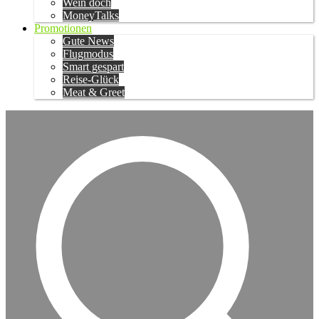
Wein doch
MoneyTalks
Promotionen
Gute News
Flugmodus
Smart gespart
Reise-Glück
Meat & Greet