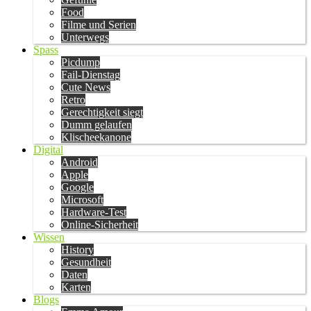
Food
Filme und Serien
Unterwegs
Spass
Picdump
Fail-Dienstag
Cute News
Retro
Gerechtigkeit siegt
Dumm gelaufen
Klischeekanone
Digital
Android
Apple
Google
Microsoft
Hardware-Test
Online-Sicherheit
Wissen
History
Gesundheit
Daten
Karten
Blogs