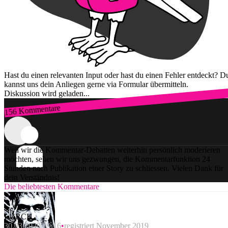
Hast du einen relevanten Input oder hast du einen Fehler entdeckt? D
kannst uns dein Anliegen gerne via Formular übermitteln.
Diskussion wird geladen...
156 Kommentare
Zum Login
Weil wir die Kommentar-Debatten weiterhin persönlich moderieren
möchten, sehen wir uns gezwungen, die Kommentarfunktion 24
Stunden nach Publikation einer Story zu schliessen. Vielen Dank für
dein Verständnis!
Die beliebtesten Kommentare
LURCH
30.03.2020 19:16
registriert November 2019