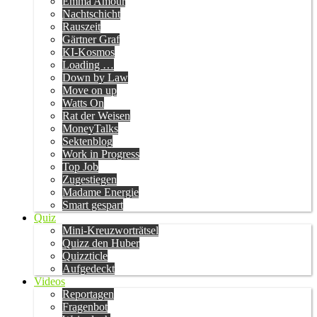
Emma Amour
Nachtschicht
Rauszeit
Gärtner Graf
KI-Kosmos
Loading …
Down by Law
Move on up
Watts On
Rat der Weisen
MoneyTalks
Sektenblog
Work in Progress
Top Job
Zugestiegen
Madame Energie
Smart gespart
Quiz
Mini-Kreuzworträtsel
Quizz den Huber
Quizzticle
Aufgedeckt
Videos
Reportagen
Fragenbot