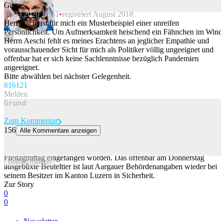
Garp
30.03.2020 17:51
registriert August 2018
Beitrag melden
Herr Äschi ist für mich ein Musterbeispiel einer unreifen
Persönlichkeit. Um Aufmerksamkeit heischend ein Fähnchen im Win
Herrn Aeschi fehlt es meines Erachtens an jeglicher Empathie und
vorausschauender Sicht für mich als Politiker völlig ungeeignet und
offenbar hat er sich keine Sachlenntnisse bezüglich Pandemien
angeeignet.
Bitte abwählen bei nächster Gelegenheit.
816
121
Melden
Zum Kommentar
156
Alle Kommentare anzeigen
Känguru hüpfte im Aargau – nun ist es eingefangen
Ein im aargauischen Freiamt herumhüpfendes Känguru ist am
Freitagmittag eingefangen worden. Das offenbar am Donnerstag
Beitrag melden
ausgebüxte Beuteltier ist laut Aargauer Behördenangaben wieder bei
seinem Besitzer im Kanton Luzern in Sicherheit.
Zur Story
0
0