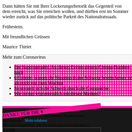
Dann hätten Sie mit Ihrer Lockerungsrhetorik das Gegenteil von
dem erreicht, was Sie erreichen wollen, und dürften erst im Sommer
wieder zurück auf das politische Parkett des Nationalratssaals.
Frühestens.
Mit freundlichen Grüssen
Maurice Thiriet
Mehr zum Coronavirus
Die Superspreader: An diesen Events gingen Corona-Bomben
hoch
6 Gründe, warum die Situation in der Schweiz bereits besser ist
als noch vor zwei Wochen
So googelt sich die Schweiz durch die Coronakrise
Wie ist das jetzt eigentlich mit diesen Masken?
DANKE FÜR DIE ♥
Würdest du gerne watson und unseren Journalismus
unterstützen?
Mehr erfahren
(Du wirst umgeleitet, um die Zahlung abzuschliessen.)
5 CHF