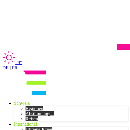
29°
DE
|
FR
Schweiz
Regionen
Abstimmungen
Reisen
International
Ukraine-Krieg