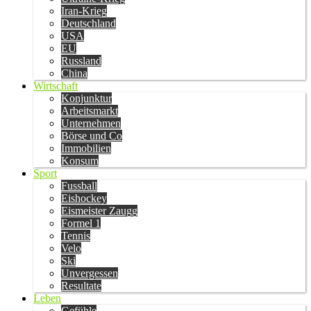
Iran-Krieg
Deutschland
USA
EU
Russland
China
Wirtschaft
Konjunktur
Arbeitsmarkt
Unternehmen
Börse und Co
Immobilien
Konsum
Sport
Fussball
Eishockey
Eismeister Zaugg
Formel 1
Tennis
Velo
Ski
Unvergessen
Resultate
Leben
Gefühle