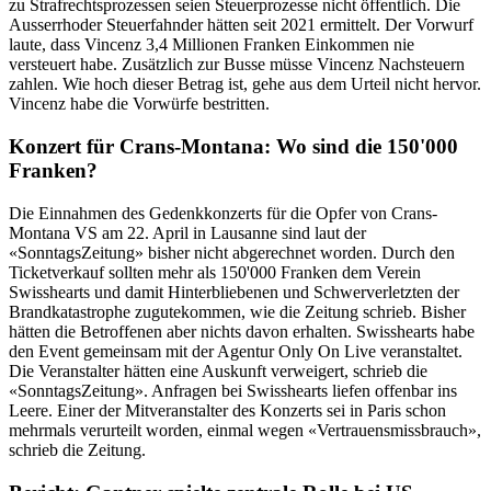
zu Strafrechtsprozessen seien Steuerprozesse nicht öffentlich. Die
Ausserrhoder Steuerfahnder hätten seit 2021 ermittelt. Der Vorwurf
laute, dass Vincenz 3,4 Millionen Franken Einkommen nie
versteuert habe. Zusätzlich zur Busse müsse Vincenz Nachsteuern
zahlen. Wie hoch dieser Betrag ist, gehe aus dem Urteil nicht hervor.
Vincenz habe die Vorwürfe bestritten.
Konzert für Crans-Montana: Wo sind die 150'000
Franken?
Die Einnahmen des Gedenkkonzerts für die Opfer von Crans-
Montana VS am 22. April in Lausanne sind laut der
«SonntagsZeitung» bisher nicht abgerechnet worden. Durch den
Ticketverkauf sollten mehr als 150'000 Franken dem Verein
Swisshearts und damit Hinterbliebenen und Schwerverletzten der
Brandkatastrophe zugutekommen, wie die Zeitung schrieb. Bisher
hätten die Betroffenen aber nichts davon erhalten. Swisshearts habe
den Event gemeinsam mit der Agentur Only On Live veranstaltet.
Die Veranstalter hätten eine Auskunft verweigert, schrieb die
«SonntagsZeitung». Anfragen bei Swisshearts liefen offenbar ins
Leere. Einer der Mitveranstalter des Konzerts sei in Paris schon
mehrmals verurteilt worden, einmal wegen «Vertrauensmissbrauch»,
schrieb die Zeitung.