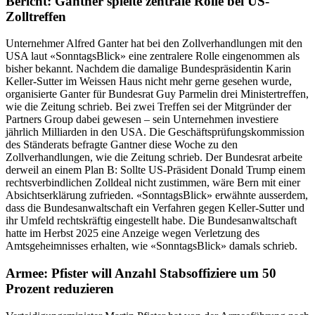
Bericht: Gantner spielte zentrale Rolle bei US-
Zolltreffen
Unternehmer Alfred Ganter hat bei den Zollverhandlungen mit den
USA laut «SonntagsBlick» eine zentralere Rolle eingenommen als
bisher bekannt. Nachdem die damalige Bundespräsidentin Karin
Keller-Sutter im Weissen Haus nicht mehr gerne gesehen wurde,
organisierte Ganter für Bundesrat Guy Parmelin drei Ministertreffen,
wie die Zeitung schrieb. Bei zwei Treffen sei der Mitgründer der
Partners Group dabei gewesen – sein Unternehmen investiere
jährlich Milliarden in den USA. Die Geschäftsprüfungskommission
des Ständerats befragte Gantner diese Woche zu den
Zollverhandlungen, wie die Zeitung schrieb. Der Bundesrat arbeite
derweil an einem Plan B: Sollte US-Präsident Donald Trump einem
rechtsverbindlichen Zolldeal nicht zustimmen, wäre Bern mit einer
Absichtserklärung zufrieden. «SonntagsBlick» erwähnte ausserdem,
dass die Bundesanwaltschaft ein Verfahren gegen Keller-Sutter und
ihr Umfeld rechtskräftig eingestellt habe. Die Bundesanwaltschaft
hatte im Herbst 2025 eine Anzeige wegen Verletzung des
Amtsgeheimnisses erhalten, wie «SonntagsBlick» damals schrieb.
Armee: Pfister will Anzahl Stabsoffiziere um 50
Prozent reduzieren