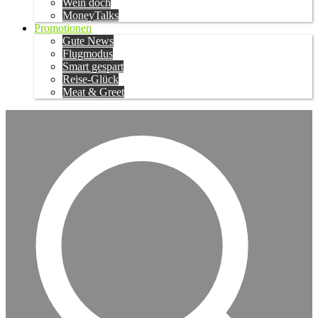
Wein doch
MoneyTalks
Promotionen
Gute News
Flugmodus
Smart gespart
Reise-Glück
Meat & Greet