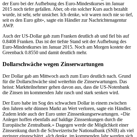
der Euro bei der Aufhebung des Euro-Mindestkurses im Januar
2015 noch tiefer gefallen. Aber, ob ein solcher Kurs auch bezahlt
wurde, ist sehr, sehr unsicher. Ich denke, wir waren noch nie so tief,
seit es den Euro gibt», sagte ein Händler zur Nachrichtenagentur
AWP.
Auch der US-Dollar gab zum Franken deutlich ab und fiel bis auf
0.8408 Franken. Das ist der tiefste Stand seit der Aufhebung des
Euro-Mindestkurses im Januar 2015. Noch am Morgen kostete der
Greenback 0.8550 und damit deutlich mehr.
Dollarschwäche wegen Zinserwartungen
Der Dollar gab am Mittwoch auch zum Euro deutlich nach. Grund
für die Dollarschwäche sind weiterhin die Zinserwartungen. Das
heisst: Marktteilnehmer gehen davon aus, dass die US-Notenbank
die Zinsen im kommenden Jahr rasch und stark senken wird.
Der Euro habe im Sog des schwachen Dollar in einem zwischen
den Jahren sehr dünnen Markt an Wert verloren, sagte ein Händler.
Zudem leide auch der Euro unter Zinssenkungserwartungen. «Die
Anleger hoffen ebenfalls auf baldige Zinssenkungen durch die
Europäische Zentralbank.» Dagegen werde die Möglichkeit einer
Zinssenkung durch die Schweizerische Nationalbank (SNB) als viel
geringer eingeschätzt. «Ich denke, im kommenden Jahr werden sich