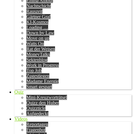
Emma Amour
Nachtschicht
Rauszeit
Gärtner Graf
KI-Kosmos
Loading …
Down by Law
Move on up
Watts On
Rat der Weisen
MoneyTalks
Sektenblog
Work in Progress
Top Job
Zugestiegen
Madame Energie
Smart gespart
Quiz
Mini-Kreuzworträtsel
Quizz den Huber
Quizzticle
Aufgedeckt
Videos
Reportagen
Fragenbot