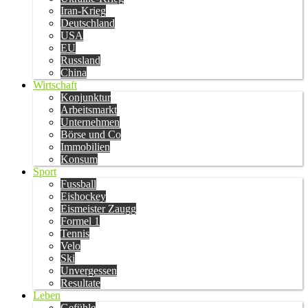
Iran-Krieg
Deutschland
USA
EU
Russland
China
Wirtschaft
Konjunktur
Arbeitsmarkt
Unternehmen
Börse und Co
Immobilien
Konsum
Sport
Fussball
Eishockey
Eismeister Zaugg
Formel 1
Tennis
Velo
Ski
Unvergessen
Resultate
Leben
Gefühle