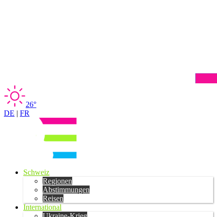
26°
DE
|
FR
Schweiz
Regionen
Abstimmungen
Reisen
International
Ukraine-Krieg