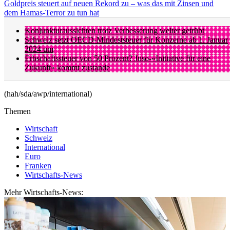
Goldpreis steuert auf neuen Rekord zu – was das mit Zinsen und
dem Hamas-Terror zu tun hat
Konjunkturaussichten trotz Verbesserung weiter getrübt
Schweiz setzt OECD-Mindeststeuer für Konzerne ab 1. Januar
2024 um
Erbschaftssteuer von 50 Prozent? Juso-«Initiative für eine
Zukunft» kommt zustande
(hah/sda/awp/international)
Themen
Wirtschaft
Schweiz
International
Euro
Franken
Wirtschafts-News
Mehr Wirtschafts-News: