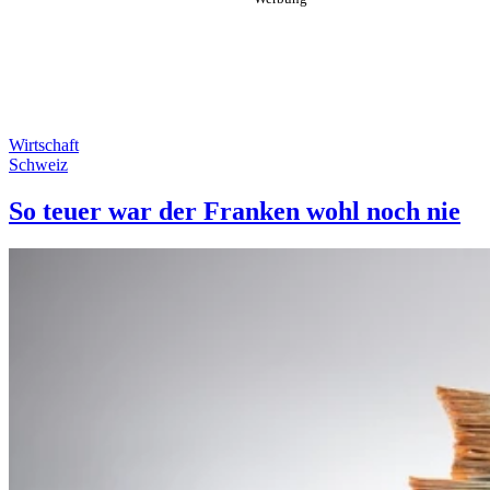
Wirtschaft
Schweiz
So teuer war der Franken wohl noch nie