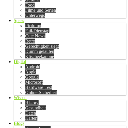
Food
Filme und Serien
Unterwegs
Spass
Picdump
Fail-Dienstag
Cute News
Retro
Gerechtigkeit siegt
Dumm gelaufen
Klischeekanone
Digital
Android
Apple
Google
Microsoft
Hardware-Test
Online-Sicherheit
Wissen
History
Gesundheit
Daten
Karten
Blogs