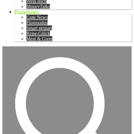
Wein doch
MoneyTalks
Promotionen
Gute News
Flugmodus
Smart gespart
Reise-Glück
Meat & Greet