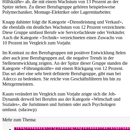
Hilfskräfte» ab, die mit einem Wachstum von 13 Prozent an der
Spitze stehen. Zu dieser Berufsgruppe gehören beispielsweise
Polymechaniker, Montage-Elektriker oder Lagermitarbeiter.
Knapp dahinter folgt die Kategorie «Dienstleistung und Verkauf»,
die ebenfalls ein deutliches Wachstum von 12 Prozent verzeichnete.
Diese Gruppe umfasst Berufe wie Servicefachleute oder Verkäufer.
Auch die Kategorie «Technik» verzeichneten einen Zuwachs von
10 Prozent im Vergleich zum Vorjahr.
Im Kontrast zu den Berufsgruppen mit positiver Entwicklung fielen
aber auch jene Berufsgruppen auf, die negative Trends in der
Stellenentwicklung zeigten. An der Spitze dieser Gruppe standen die
Kategorie «Führungskräfte» mit einem Rückgang von 12 Prozent.
Das sei aber eine sehr breit definierte Berufsgruppe, gibt man bei
Adecco zu bedenken. Sie reiche von Geschäftsführern bis hin zu
Metzgermeistern.
Kaum verändert im Vergleich zum Vorjahr zeigte sich die Job-
Dynamik derweil bei Berufen aus der Kategorie «Wirtschaft und
Soziales», die Juristinnen und Juristen oder auch Psychologen
umfasst. (sda/awp)
Mehr zum Thema:
Zehn Jahre nach SVP-Triumph: Die Stellenmeldepflicht gilt nu