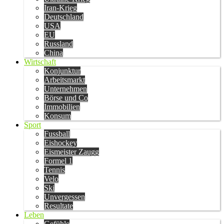
Iran-Krieg
Deutschland
USA
EU
Russland
China
Wirtschaft
Konjunktur
Arbeitsmarkt
Unternehmen
Börse und Co
Immobilien
Konsum
Sport
Fussball
Eishockey
Eismeister Zaugg
Formel 1
Tennis
Velo
Ski
Unvergessen
Resultate
Leben
Gefühle