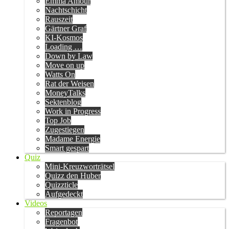
Emma Amour
Nachtschicht
Rauszeit
Gärtner Graf
KI-Kosmos
Loading …
Down by Law
Move on up
Watts On
Rat der Weisen
MoneyTalks
Sektenblog
Work in Progress
Top Job
Zugestiegen
Madame Energie
Smart gespart
Quiz
Mini-Kreuzworträtsel
Quizz den Huber
Quizzticle
Aufgedeckt
Videos
Reportagen
Fragenbot