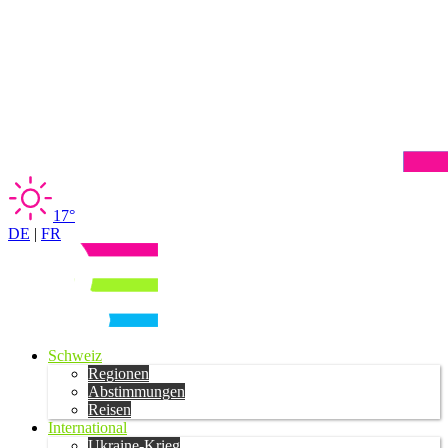
17°
DE
|
FR
Schweiz
Regionen
Abstimmungen
Reisen
International
Ukraine-Krieg