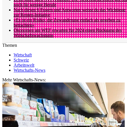
noch für wenige Berufe
Nach diesen 6 Fragen und Antworten weisst du das Wichtigste
zur Renten-Initiative
«Es ist ein Risiko, die Zuwanderung einfach als gegeben zu
betrachten»
Ökonomen am WEF erwarten für 2024 einen Rückgang des
Wirtschaftswachstums
Themen
Wirtschaft
Schweiz
Arbeitswelt
Wirtschafts-News
Mehr Wirtschafts-News: