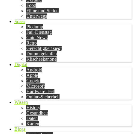
Food
Filme und Serien
Unterwegs
Spass
Picdump
Fail-Dienstag
Cute News
Retro
Gerechtigkeit siegt
Dumm gelaufen
Klischeekanone
Digital
Android
Apple
Google
Microsoft
Hardware-Test
Online-Sicherheit
Wissen
History
Gesundheit
Daten
Karten
Blogs