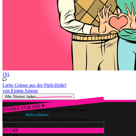
191
Liebe Grüsse aus der Pärli-Hölle!
von Emma Amour
Alle Stories laden
DANKE FÜR DIE ♥
Würdest du gerne watson und unseren Journalismus
unterstützen?
Mehr erfahren
(Du wirst umgeleitet, um die Zahlung abzuschliessen.)
5 CHF
15 CHF
25 CHF