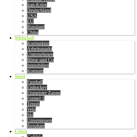
Iran-Krieg
Deutschland
USA
EU
Russland
China
Wirtschaft
Konjunktur
Arbeitsmarkt
Unternehmen
Börse und Co
Immobilien
Konsum
Sport
Fussball
Eishockey
Eismeister Zaugg
Formel 1
Tennis
Velo
Ski
Unvergessen
Resultate
Leben
Gefühle