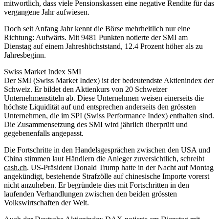
mitwortlich, dass viele Pensionskassen eine negative Rendite für das
vergangene Jahr aufwiesen.
Doch seit Anfang Jahr kennt die Börse mehrheitlich nur eine
Richtung: Aufwärts. Mit 9481 Punkten notierte der SMI am
Dienstag auf einem Jahreshöchststand, 12.4 Prozent höher als zu
Jahresbeginn.
Swiss Market Index SMI
Der SMI (Swiss Market Index) ist der bedeutendste Aktienindex der
Schweiz. Er bildet den Aktienkurs von 20 Schweizer
Unternehmenstiteln ab. Diese Unternehmen weisen einerseits die
höchste Liquidität auf und entsprechen anderseits den grössten
Unternehmen, die im SPI (Swiss Performance Index) enthalten sind.
Die Zusammensetzung des SMI wird jährlich überprüft und
gegebenenfalls angepasst.
Die Fortschritte in den Handelsgesprächen zwischen den USA und
China stimmen laut Händlern die Anleger zuversichtlich, schreibt
cash.ch
. US-Präsident Donald Trump hatte in der Nacht auf Montag
angekündigt, bestehende Strafzölle auf chinesische Importe vorerst
nicht anzuheben. Er begründete dies mit Fortschritten in den
laufenden Verhandlungen zwischen den beiden grössten
Volkswirtschaften der Welt.