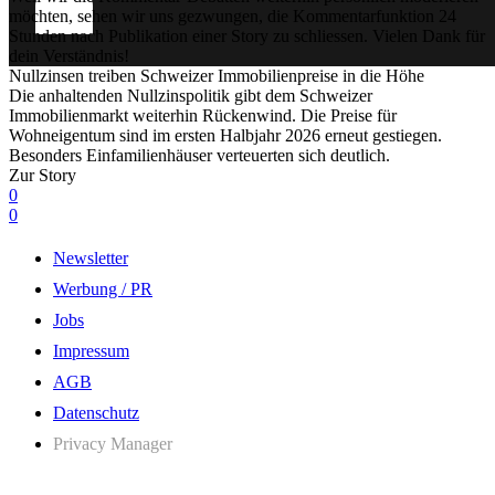
möchten, sehen wir uns gezwungen, die Kommentarfunktion 24
Stunden nach Publikation einer Story zu schliessen. Vielen Dank für
dein Verständnis!
Nullzinsen treiben Schweizer Immobilienpreise in die Höhe
Die anhaltenden Nullzinspolitik gibt dem Schweizer
Immobilienmarkt weiterhin Rückenwind. Die Preise für
Wohneigentum sind im ersten Halbjahr 2026 erneut gestiegen.
Besonders Einfamilienhäuser verteuerten sich deutlich.
Zur Story
0
0
Newsletter
Werbung / PR
Jobs
Impressum
AGB
Datenschutz
Privacy Manager