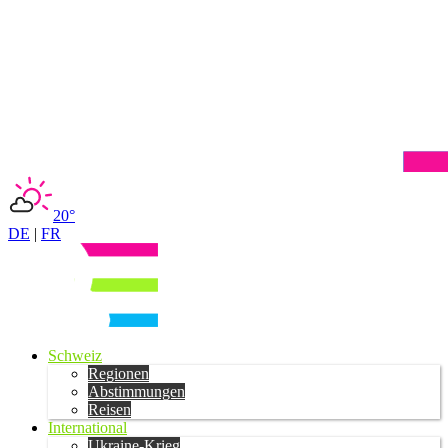
20°
DE
|
FR
Schweiz
Regionen
Abstimmungen
Reisen
International
Ukraine-Krieg