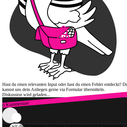
Hast du einen relevanten Input oder hast du einen Fehler entdeckt? D
kannst uns dein Anliegen gerne via Formular übermitteln.
Diskussion wird geladen...
0 Kommentare
Zum Login
Weil wir die Kommentar-Debatten weiterhin persönlich moderieren