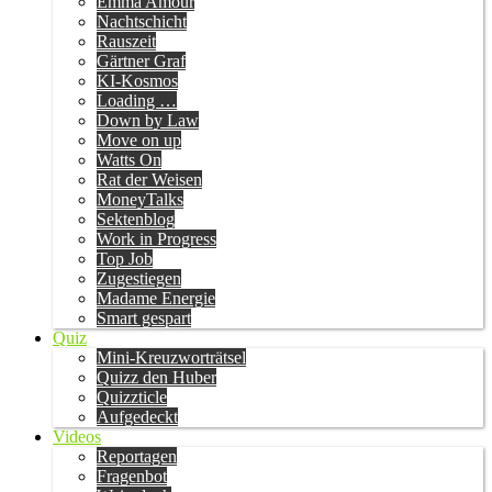
Emma Amour
Nachtschicht
Rauszeit
Gärtner Graf
KI-Kosmos
Loading …
Down by Law
Move on up
Watts On
Rat der Weisen
MoneyTalks
Sektenblog
Work in Progress
Top Job
Zugestiegen
Madame Energie
Smart gespart
Quiz
Mini-Kreuzworträtsel
Quizz den Huber
Quizzticle
Aufgedeckt
Videos
Reportagen
Fragenbot