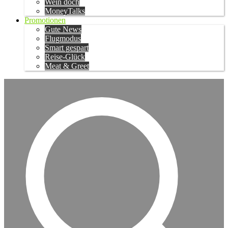
Wein doch
MoneyTalks
Promotionen
Gute News
Flugmodus
Smart gespart
Reise-Glück
Meat & Greet