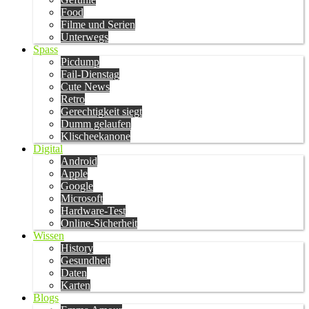
Food
Filme und Serien
Unterwegs
Spass
Picdump
Fail-Dienstag
Cute News
Retro
Gerechtigkeit siegt
Dumm gelaufen
Klischeekanone
Digital
Android
Apple
Google
Microsoft
Hardware-Test
Online-Sicherheit
Wissen
History
Gesundheit
Daten
Karten
Blogs