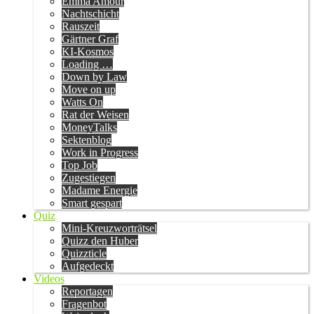
Emma Amour
Nachtschicht
Rauszeit
Gärtner Graf
KI-Kosmos
Loading …
Down by Law
Move on up
Watts On
Rat der Weisen
MoneyTalks
Sektenblog
Work in Progress
Top Job
Zugestiegen
Madame Energie
Smart gespart
Quiz
Mini-Kreuzworträtsel
Quizz den Huber
Quizzticle
Aufgedeckt
Videos
Reportagen
Fragenbot