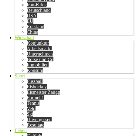
Iran-Krieg
Deutschland
USA
EU
Russland
China
Wirtschaft
Konjunktur
Arbeitsmarkt
Unternehmen
Börse und Co
Immobilien
Konsum
Sport
Fussball
Eishockey
Eismeister Zaugg
Formel 1
Tennis
Velo
Ski
Unvergessen
Resultate
Leben
Gefühle