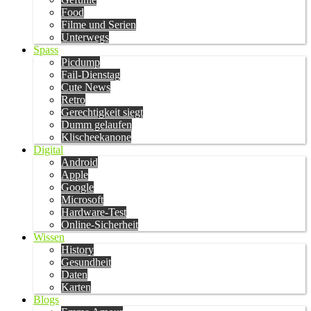
Food
Filme und Serien
Unterwegs
Spass
Picdump
Fail-Dienstag
Cute News
Retro
Gerechtigkeit siegt
Dumm gelaufen
Klischeekanone
Digital
Android
Apple
Google
Microsoft
Hardware-Test
Online-Sicherheit
Wissen
History
Gesundheit
Daten
Karten
Blogs