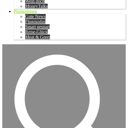
Wein doch
MoneyTalks
Promotionen
Gute News
Flugmodus
Smart gespart
Reise-Glück
Meat & Greet