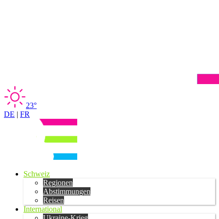
23°
DE
|
FR
Schweiz
Regionen
Abstimmungen
Reisen
International
Ukraine-Krieg