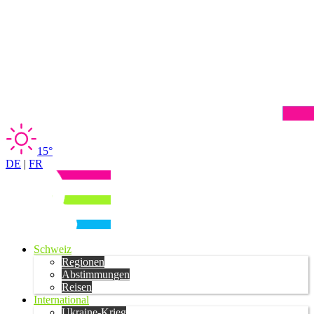
15°
DE
|
FR
Schweiz
Regionen
Abstimmungen
Reisen
International
Ukraine-Krieg