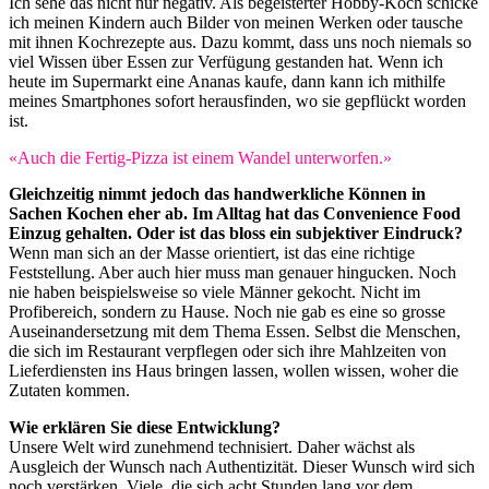
Ich sehe das nicht nur negativ. Als begeisterter Hobby-Koch schicke
ich meinen Kindern auch Bilder von meinen Werken oder tausche
mit ihnen Kochrezepte aus. Dazu kommt, dass uns noch niemals so
viel Wissen über Essen zur Verfügung gestanden hat. Wenn ich
heute im Supermarkt eine Ananas kaufe, dann kann ich mithilfe
meines Smartphones sofort herausfinden, wo sie gepflückt worden
ist.
«Auch die Fertig-Pizza ist einem Wandel unterworfen.»
Gleichzeitig nimmt jedoch das handwerkliche Können in
Sachen Kochen eher ab. Im Alltag hat das Convenience Food
Einzug gehalten. Oder ist das bloss ein subjektiver Eindruck?
Wenn man sich an der Masse orientiert, ist das eine richtige
Feststellung. Aber auch hier muss man genauer hingucken. Noch
nie haben beispielsweise so viele Männer gekocht. Nicht im
Profibereich, sondern zu Hause. Noch nie gab es eine so grosse
Auseinandersetzung mit dem Thema Essen. Selbst die Menschen,
die sich im Restaurant verpflegen oder sich ihre Mahlzeiten von
Lieferdiensten ins Haus bringen lassen, wollen wissen, woher die
Zutaten kommen.
Wie erklären Sie diese Entwicklung?
Unsere Welt wird zunehmend technisiert. Daher wächst als
Ausgleich der Wunsch nach Authentizität. Dieser Wunsch wird sich
noch verstärken. Viele, die sich acht Stunden lang vor dem