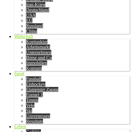
Iran-Krieg
Deutschland
USA
EU
Russland
China
Wirtschaft
Konjunktur
Arbeitsmarkt
Unternehmen
Börse und Co
Immobilien
Konsum
Sport
Fussball
Eishockey
Eismeister Zaugg
Formel 1
Tennis
Velo
Ski
Unvergessen
Resultate
Leben
Gefühle