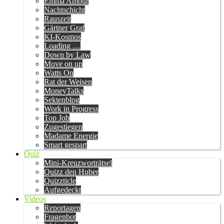
Emma Amour
Nachtschicht
Rauszeit
Gärtner Graf
KI-Kosmos
Loading …
Down by Law
Move on up
Watts On
Rat der Weisen
MoneyTalks
Sektenblog
Work in Progress
Top Job
Zugestiegen
Madame Energie
Smart gespart
Quiz
Mini-Kreuzworträtsel
Quizz den Huber
Quizzticle
Aufgedeckt
Videos
Reportagen
Fragenbot