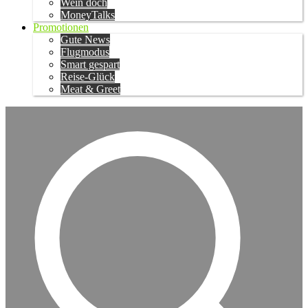
Wein doch
MoneyTalks
Promotionen
Gute News
Flugmodus
Smart gespart
Reise-Glück
Meat & Greet