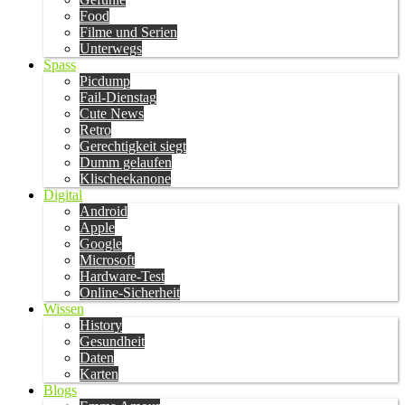
Food
Filme und Serien
Unterwegs
Spass
Picdump
Fail-Dienstag
Cute News
Retro
Gerechtigkeit siegt
Dumm gelaufen
Klischeekanone
Digital
Android
Apple
Google
Microsoft
Hardware-Test
Online-Sicherheit
Wissen
History
Gesundheit
Daten
Karten
Blogs