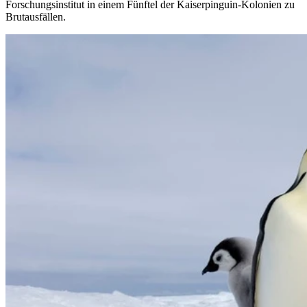
Forschungsinstitut in einem Fünftel der Kaiserpinguin-Kolonien zu
Brutausfällen.