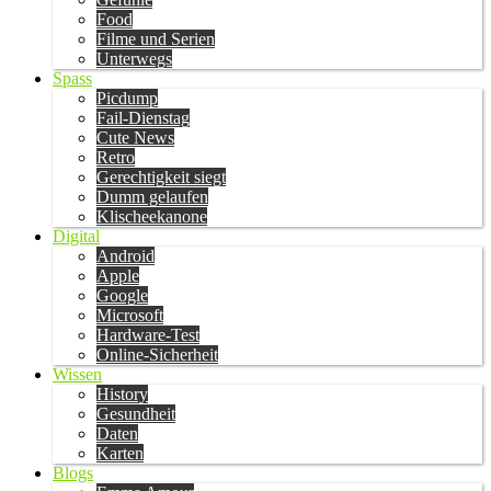
Food
Filme und Serien
Unterwegs
Spass
Picdump
Fail-Dienstag
Cute News
Retro
Gerechtigkeit siegt
Dumm gelaufen
Klischeekanone
Digital
Android
Apple
Google
Microsoft
Hardware-Test
Online-Sicherheit
Wissen
History
Gesundheit
Daten
Karten
Blogs