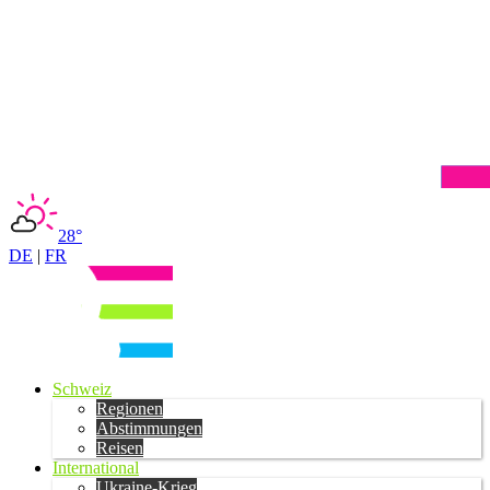
28°
DE
|
FR
Schweiz
Regionen
Abstimmungen
Reisen
International
Ukraine-Krieg