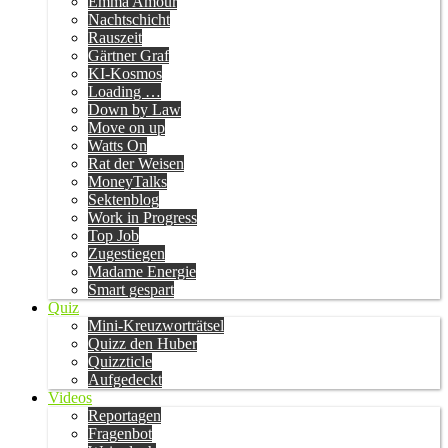
Emma Amour
Nachtschicht
Rauszeit
Gärtner Graf
KI-Kosmos
Loading …
Down by Law
Move on up
Watts On
Rat der Weisen
MoneyTalks
Sektenblog
Work in Progress
Top Job
Zugestiegen
Madame Energie
Smart gespart
Quiz
Mini-Kreuzworträtsel
Quizz den Huber
Quizzticle
Aufgedeckt
Videos
Reportagen
Fragenbot