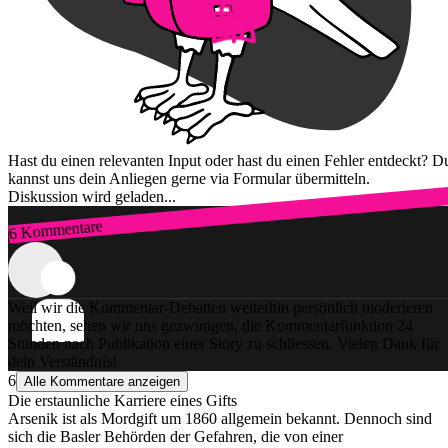
Hast du einen relevanten Input oder hast du einen Fehler entdeckt? D
kannst uns dein Anliegen gerne via Formular übermitteln.
Diskussion wird geladen...
6 Kommentare
Zum Login
Weil wir die Kommentar-Debatten weiterhin persönlich moderieren
möchten, sehen wir uns gezwungen, die Kommentarfunktion 24
Stunden nach Publikation einer Story zu schliessen. Vielen Dank für
dein Verständnis!
6
Alle Kommentare anzeigen
Die erstaun­li­che Karriere eines Gifts
Arsenik ist als Mordgift um 1860 allgemein bekannt. Dennoch sind
sich die Basler Behörden der Gefahren, die von einer