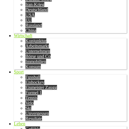
Iran-Krieg
Deutschland
USA
EU
Russland
China
Wirtschaft
Konjunktur
Arbeitsmarkt
Unternehmen
Börse und Co
Immobilien
Konsum
Sport
Fussball
Eishockey
Eismeister Zaugg
Formel 1
Tennis
Velo
Ski
Unvergessen
Resultate
Leben
Gefühle