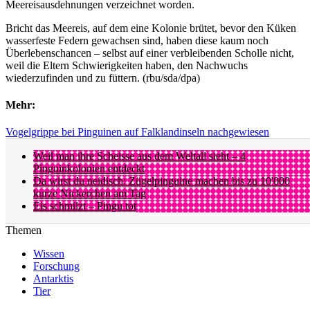
Meereisausdehnungen verzeichnet worden.
Bricht das Meereis, auf dem eine Kolonie brütet, bevor den Küken
wasserfeste Federn gewachsen sind, haben diese kaum noch
Überlebenschancen – selbst auf einer verbleibenden Scholle nicht,
weil die Eltern Schwierigkeiten haben, den Nachwuchs
wiederzufinden und zu füttern. (rbu/sda/dpa)
Mehr:
Vogelgrippe bei Pinguinen auf Falklandinseln nachgewiesen
Weil man ihre Scheisse aus dem Weltall sieht – 4
Pinguinkolonien entdeckt
Da wirst du neidisch: Zügelpinguine machen bis zu 10'000
kurze Nickerchen am Tag
Eis schmilzt – Pingu tot
Themen
Wissen
Forschung
Antarktis
Tier