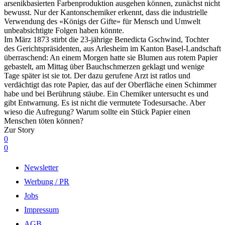
arsenikbasierten Farbenproduktion ausgehen können, zunächst nicht
bewusst. Nur der Kantonschemiker erkennt, dass die industrielle
Verwendung des «Königs der Gifte» für Mensch und Umwelt
unbeabsichtigte Folgen haben könnte.
Im März 1873 stirbt die 23-jährige Benedicta Gschwind, Tochter
des Gerichtspräsidenten, aus Arlesheim im Kanton Basel-Landschaft
überraschend: An einem Morgen hatte sie Blumen aus rotem Papier
gebastelt, am Mittag über Bauchschmerzen geklagt und wenige
Tage später ist sie tot. Der dazu gerufene Arzt ist ratlos und
verdächtigt das rote Papier, das auf der Oberfläche einen Schimmer
habe und bei Berührung stäube. Ein Chemiker untersucht es und
gibt Entwarnung. Es ist nicht die vermutete Todesursache. Aber
wieso die Aufregung? Warum sollte ein Stück Papier einen
Menschen töten können?
Zur Story
0
0
Newsletter
Werbung / PR
Jobs
Impressum
AGB