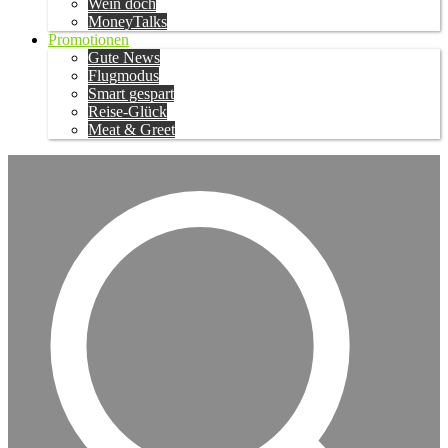
Wein doch
MoneyTalks
Promotionen
Gute News
Flugmodus
Smart gespart
Reise-Glück
Meat & Greet