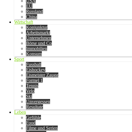
USA
EU
Russland
China
Wirtschaft
Konjunktur
Arbeitsmarkt
Unternehmen
Börse und Co
Immobilien
Konsum
Sport
Fussball
Eishockey
Eismeister Zaugg
Formel 1
Tennis
Velo
Ski
Unvergessen
Resultate
Leben
Gefühle
Food
Filme und Serien