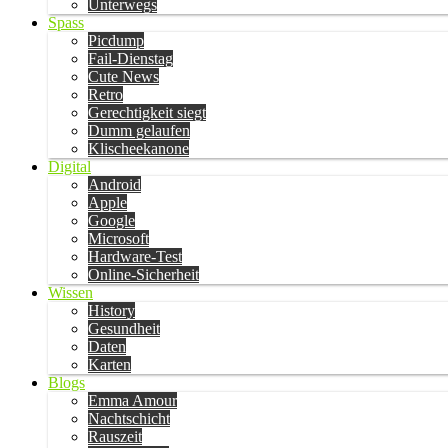
Unterwegs
Spass
Picdump
Fail-Dienstag
Cute News
Retro
Gerechtigkeit siegt
Dumm gelaufen
Klischeekanone
Digital
Android
Apple
Google
Microsoft
Hardware-Test
Online-Sicherheit
Wissen
History
Gesundheit
Daten
Karten
Blogs
Emma Amour
Nachtschicht
Rauszeit