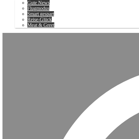
Gute News
Flugmodus
Smart gespart
Reise-Glück
Meat & Greet