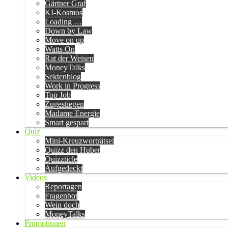
Gärtner Graf
KI-Kosmos
Loading …
Down by Law
Move on up
Watts On
Rat der Weisen
MoneyTalks
Sektenblog
Work in Progress
Top Job
Zugestiegen
Madame Energie
Smart gespart
Quiz
Mini-Kreuzworträtsel
Quizz den Huber
Quizzticle
Aufgedeckt
Videos
Reportagen
Fragenbot
Wein doch
MoneyTalks
Promotionen