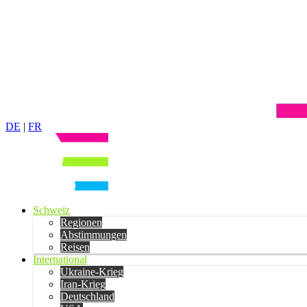
DE
|
FR
Schweiz
Regionen
Abstimmungen
Reisen
International
Ukraine-Krieg
Iran-Krieg
Deutschland