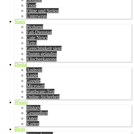
Food
Filme und Serien
Unterwegs
Spass
Picdump
Fail-Dienstag
Cute News
Retro
Gerechtigkeit siegt
Dumm gelaufen
Klischeekanone
Digital
Android
Apple
Google
Microsoft
Hardware-Test
Online-Sicherheit
Wissen
History
Gesundheit
Daten
Karten
Blogs