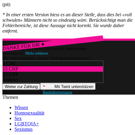
(pit)
* In einer ersten Version hiess es an dieser Stelle, dass dies bei «voll
schwulen» Männern nicht so eindeutig wäre. Berücksichtigt man die
Fehlerbereiche, ist diese Aussage nicht korrekt. Sie wurde daher
entfernt.
DANKE FÜR DIE ♥
Würdest du gerne watson und unseren Journalismus
unterstützen?
Mehr erfahren
(Du wirst umgeleitet, um die Zahlung abzuschliessen.)
5 CHF
15 CHF
25 CHF
Anderer
Weiter zur Zahlung
Mit Twint unterstützen
Oder unterstütze uns per
Banküberweisung
.
Themen
Wissen
Homosexualität
Sex
LGBTQIA+
Sexismus