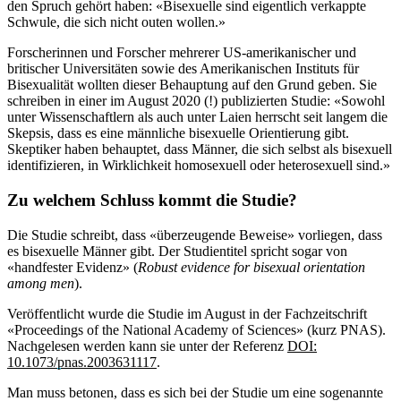
den Spruch gehört haben: «Bisexuelle sind eigentlich verkappte
Schwule, die sich nicht outen wollen.»
Forscherinnen und Forscher mehrerer US-amerikanischer und
britischer Universitäten sowie des Amerikanischen Instituts für
Bisexualität wollten dieser Behauptung auf den Grund geben. Sie
schreiben in einer im August 2020 (!) publizierten Studie: «Sowohl
unter Wissenschaftlern als auch unter Laien herrscht seit langem die
Skepsis, dass es eine männliche bisexuelle Orientierung gibt.
Skeptiker haben behauptet, dass Männer, die sich selbst als bisexuell
identifizieren, in Wirklichkeit homosexuell oder heterosexuell sind.»
Zu welchem Schluss kommt die Studie?
Die Studie schreibt, dass «überzeugende Beweise» vorliegen, dass
es bisexuelle Männer gibt. Der Studientitel spricht sogar von
«handfester Evidenz» (
Robust evidence for bisexual orientation
among men
).
Veröffentlicht wurde die Studie im August in der Fachzeitschrift
«Proceedings of the National Academy of Sciences» (kurz PNAS).
Nachgelesen werden kann sie unter der Referenz
DOI:
10.1073/pnas.2003631117
.
Man muss betonen, dass es sich bei der Studie um eine sogenannte