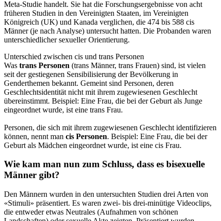
Meta-Studie handelt. Sie hat die Forschungsergebnisse von acht
früheren Studien in den Vereinigten Staaten, im Vereinigten
Königreich (UK) und Kanada verglichen, die 474 bis 588 cis
Männer (je nach Analyse) untersucht hatten. Die Probanden waren
unterschiedlicher sexueller Orientierung.
Unterschied zwischen cis und trans Personen
Was
trans Personen
(trans Männer, trans Frauen) sind, ist vielen
seit der gestiegenen Sensibilisierung der Bevölkerung in
Genderthemen bekannt. Gemeint sind Personen, deren
Geschlechtsidentität nicht mit ihrem zugewiesenen Geschlecht
übereinstimmt. Beispiel: Eine Frau, die bei der Geburt als Junge
eingeordnet wurde, ist eine trans Frau.
Personen, die sich mit ihrem zugewiesenen Geschlecht identifizieren
können, nennt man
cis Personen
. Beispiel: Eine Frau, die bei der
Geburt als Mädchen eingeordnet wurde, ist eine cis Frau.
Wie kam man nun zum Schluss, dass es bisexuelle
Männer gibt?
Den Männern wurden in den untersuchten Studien drei Arten von
«Stimuli» präsentiert. Es waren zwei- bis drei-minütige Videoclips,
die entweder etwas Neutrales (Aufnahmen von schönen
Landschaften) oder sexuelle Akte zeigten. Präsentiert wurden