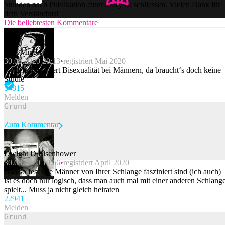
Stunden nach Publikation einer Story zu schliessen. Vielen Dank für
dein Verständnis!
Die beliebtesten Kommentare
Stax Mirner
30.08.2020 20:13
registriert Mai 2020
Natürlich existiert Bisexualität bei Männern, da braucht‘s doch keine
Studie
348
15
Melden
Zum Kommentar
Dwight D Eisenhower
30.08.2020 19:56
registriert April 2020
Beitrag melden
Aso so fest wie Männer von Ihrer Schlange fasziniert sind (ich auch)
ist es doch nur logisch, dass man auch mal mit einer anderen Schlang
spielt... Muss ja nicht gleich heiraten
229
41
Melden