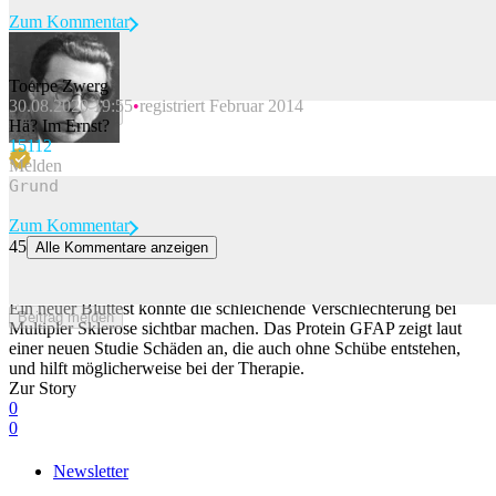
Zum Kommentar
Toerpe Zwerg
30.08.2020 19:55
registriert Februar 2014
Beitrag melden
Hä? Im Ernst?
151
12
Melden
Zum Kommentar
45
Alle Kommentare anzeigen
Protein macht stummes Fortschreiten von Multipler Sklerose
sichtbar
Ein neuer Bluttest könnte die schleichende Verschlechterung bei
Beitrag melden
Multipler Sklerose sichtbar machen. Das Protein GFAP zeigt laut
einer neuen Studie Schäden an, die auch ohne Schübe entstehen,
und hilft möglicherweise bei der Therapie.
Zur Story
0
0
Newsletter