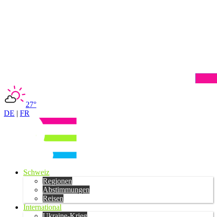
27°
DE
|
FR
Schweiz
Regionen
Abstimmungen
Reisen
International
Ukraine-Krieg