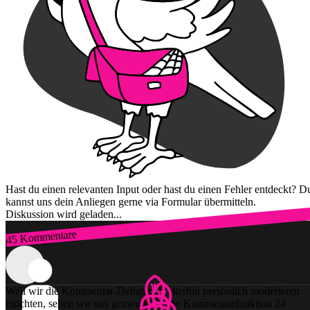
Hast du einen relevanten Input oder hast du einen Fehler entdeckt? D
kannst uns dein Anliegen gerne via Formular übermitteln.
Diskussion wird geladen...
45 Kommentare
Zum Login
Weil wir die Kommentar-Debatten weiterhin persönlich moderieren
möchten, sehen wir uns gezwungen, die Kommentarfunktion 24