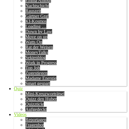
Emma Amour
Nachtschicht
Rauszeit
Gärtner Graf
KI-Kosmos
Loading …
Down by Law
Move on up
Watts On
Rat der Weisen
MoneyTalks
Sektenblog
Work in Progress
Top Job
Zugestiegen
Madame Energie
Smart gespart
Quiz
Mini-Kreuzworträtsel
Quizz den Huber
Quizzticle
Aufgedeckt
Videos
Reportagen
Fragenbot