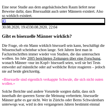
Eine neue Studie aus dem angelsächsischen Raum liefert neue
Beweise dafür, dass Bisexualität auch unter Männern existiert. Also
so wirklich existiert.
45
30.08.2020, 19:43
30.08.2020, 22:04
Gibt es bisexuelle Männer wirklich?
Die Frage, ob ein Mann wirklich bisexuell sein kann, beschäftigt die
Wissenschaft scheinbar schon lange. Seit Jahren liest man in
Fachzeitschriften immer wieder von Studien, die das untersuchen
wollten. Im Jahr
2005 berichteten Zeitungen über eine Forschung
,
wonach Männer «nur im Kopf» bisexuell seien, weil sie bei Tests
entweder auf männliche oder auf weibliche Reize reagieren – jedoch
nie auf beide gleichzeitig.
«Bisexuelle sind eigentlich verkappte Schwule, die sich nicht outen
wollen.»
Solche Berichte und andere Vorurteile sorgten dafür, dass sich
innerhalb der queeren Szene die Meinung verbreitete, bisexuelle
Männer gebe es gar nicht. Wer in Zürichs oder Berns Schwulenbars
unterwegs war, wird in den vergangenen Jahren bestimmt einmal