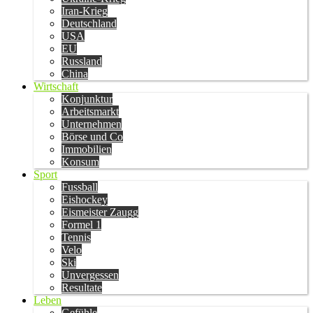
Iran-Krieg
Deutschland
USA
EU
Russland
China
Wirtschaft
Konjunktur
Arbeitsmarkt
Unternehmen
Börse und Co
Immobilien
Konsum
Sport
Fussball
Eishockey
Eismeister Zaugg
Formel 1
Tennis
Velo
Ski
Unvergessen
Resultate
Leben
Gefühle