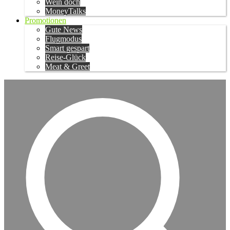
Wein doch
MoneyTalks
Promotionen
Gute News
Flugmodus
Smart gespart
Reise-Glück
Meat & Greet