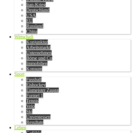
Iran-Krieg
Deutschland
USA
EU
Russland
China
Wirtschaft
Konjunktur
Arbeitsmarkt
Unternehmen
Börse und Co
Immobilien
Konsum
Sport
Fussball
Eishockey
Eismeister Zaugg
Formel 1
Tennis
Velo
Ski
Unvergessen
Resultate
Leben
Gefühle