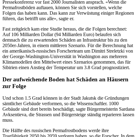
Pressekonferenz vor fast 2000 Journalisten ansprach. «Wenn die
Permafrostböden auftauen, können Sie sich vorstellen, welche
Folgen das haben kann. Das kann zur Verwüstung einiger Regionen
führen, das betrifft uns alle», sagte er.
Fast zeitgleich kam eine Studie heraus, die die Folgen berechnet:
Auf 106 Milliarden Dollar (94 Milliarden Euro) belaufen sich
demnach die zu erwartenden Schäden an Infrastruktur bis zu den
2050er-Jahren, in einem mittleren Szenario. Für die Berechnung hat
ein amerikanisch-russisches Forscherteam um Dimitri Streletzki von
der George-Washington-Universität in Washington aus mehreren
Klimamodellen den Mittelwert eines Szenarios genommen, das für
Sibirien einen Anstieg der Temperatur um 3.8 Grad prognostiziert.
Der aufweichende Boden hat Schäden an Häusern
zur Folge
Und schon 1.5 Grad können in der Stadt Jakutsk die Gründungen
sämtlicher Gebäude verformen, so die Wissenschaftler. 1000
Gebäude sind dort bereits beschädigt, sagte Bürgermeisterin Sardana
Avksentieva, die Strassen und Bürgersteige ständig reparieren lassen
muss.
Die Hälfte des russischen Permafrostbodens werde ihre
Tragfähigkeit 2050 bis 2059 verloren haben, so die Forscher. In dem