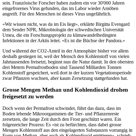
sein. Französische Forscher haben zudem ein vor 30'000 Jahren
eingefrorenes Virus gefunden, das im Labor wieder Amöben
angreift. Für den Menschen ist dieses Virus ungefährlich.
«Wir wissen nicht, was da im Eis liegt», erklärte Birgitta Evengard
dem Sender NPR, Mikrobiologin der schwedischen Universität
Umea, die ein Forschungsprojekt zu klimawandelbedingten
Infektionen in der Arktis leitet. «Es ist die Büchse der Pandora.»
Und während der CO2-Anteil in der Atmosphäre bisher vor allem
deshalb gestiegen ist, weil der Mensch den Kohlenstoff von vielen
Jahrtausenden freisetzt, beginnt nun die Natur damit. In den obersten
drei Metern Permafrostboden sind Tausend Milliarden Tonnen
Kohlenstoff gespeichert, weil dort in der kurzen Vegetationsperiode
zwar Pflanzen wuchsen, aber kaum Zersetzung stattgefunden hat.
Grosse Mengen Methan und Kohlendioxid drohen
freigesetzt zu werden
Doch wenn der Permafrost schwindet, führt das dazu, dass im
Boden lebende Mikroorganismen die Tier- und Pflanzenreste
zersetzen, die lange Zeit durch den Frost geschützt waren. Ein
folgenreicher Prozess: Es «ist zu befürchten, dass dabei grosse
Mengen Kohlenstoff aus den eingelagerten Substanzen vorrangig in
Form von Methan, aber auch als Kohlendioxid emittieren», schrieb