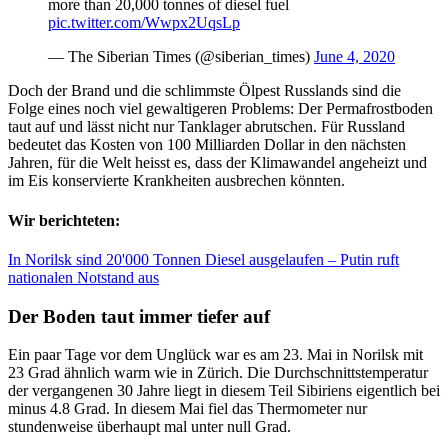
more than 20,000 tonnes of diesel fuel
pic.twitter.com/Wwpx2UqsLp
— The Siberian Times (@siberian_times)
June 4, 2020
Doch der Brand und die schlimmste Ölpest Russlands sind die
Folge eines noch viel gewaltigeren Problems: Der Permafrostboden
taut auf und lässt nicht nur Tanklager abrutschen. Für Russland
bedeutet das Kosten von 100 Milliarden Dollar in den nächsten
Jahren, für die Welt heisst es, dass der Klimawandel angeheizt und
im Eis konservierte Krankheiten ausbrechen könnten.
Wir berichteten:
In Norilsk sind 20'000 Tonnen Diesel ausgelaufen – Putin ruft
nationalen Notstand aus
Der Boden taut immer tiefer auf
Ein paar Tage vor dem Unglück war es am 23. Mai in Norilsk mit
23 Grad ähnlich warm wie in Zürich. Die Durchschnittstemperatur
der vergangenen 30 Jahre liegt in diesem Teil Sibiriens eigentlich bei
minus 4.8 Grad. In diesem Mai fiel das Thermometer nur
stundenweise überhaupt mal unter null Grad.