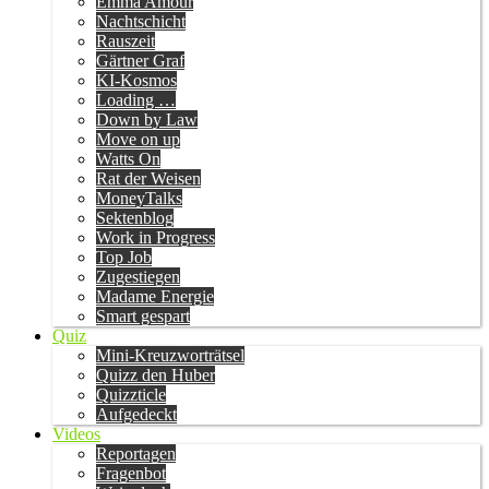
Emma Amour
Nachtschicht
Rauszeit
Gärtner Graf
KI-Kosmos
Loading …
Down by Law
Move on up
Watts On
Rat der Weisen
MoneyTalks
Sektenblog
Work in Progress
Top Job
Zugestiegen
Madame Energie
Smart gespart
Quiz
Mini-Kreuzworträtsel
Quizz den Huber
Quizzticle
Aufgedeckt
Videos
Reportagen
Fragenbot