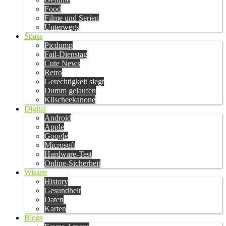
Food
Filme und Serien
Unterwegs
Spass
Picdump
Fail-Dienstag
Cute News
Retro
Gerechtigkeit siegt
Dumm gelaufen
Klischeekanone
Digital
Android
Apple
Google
Microsoft
Hardware-Test
Online-Sicherheit
Wissen
History
Gesundheit
Daten
Karten
Blogs