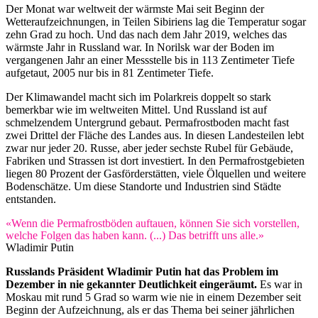
Der Monat war weltweit der wärmste Mai seit Beginn der
Wetteraufzeichnungen, in Teilen Sibiriens lag die Temperatur sogar
zehn Grad zu hoch. Und das nach dem Jahr 2019, welches das
wärmste Jahr in Russland war. In Norilsk war der Boden im
vergangenen Jahr an einer Messstelle bis in 113 Zentimeter Tiefe
aufgetaut, 2005 nur bis in 81 Zentimeter Tiefe.
Der Klimawandel macht sich im Polarkreis doppelt so stark
bemerkbar wie im weltweiten Mittel. Und Russland ist auf
schmelzendem Untergrund gebaut. Permafrostboden macht fast
zwei Drittel der Fläche des Landes aus. In diesen Landesteilen lebt
zwar nur jeder 20. Russe, aber jeder sechste Rubel für Gebäude,
Fabriken und Strassen ist dort investiert. In den Permafrostgebieten
liegen 80 Prozent der Gasförderstätten, viele Ölquellen und weitere
Bodenschätze. Um diese Standorte und Industrien sind Städte
entstanden.
«Wenn die Permafrostböden auftauen, können Sie sich vorstellen,
welche Folgen das haben kann. (...) Das betrifft uns alle.»
Wladimir Putin
Russlands Präsident Wladimir Putin hat das Problem im
Dezember in nie gekannter Deutlichkeit eingeräumt.
Es war in
Moskau mit rund 5 Grad so warm wie nie in einem Dezember seit
Beginn der Aufzeichnung, als er das Thema bei seiner jährlichen