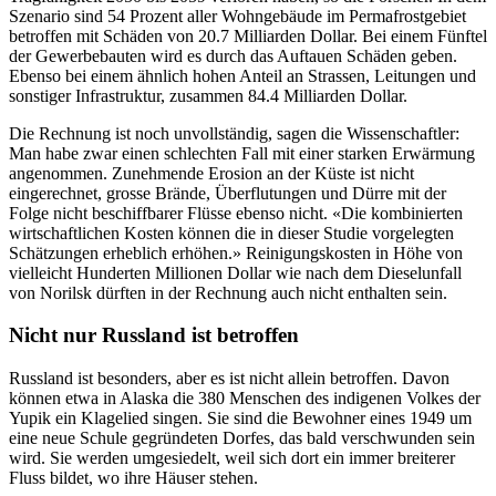
Szenario sind 54 Prozent aller Wohngebäude im Permafrostgebiet
betroffen mit Schäden von 20.7 Milliarden Dollar. Bei einem Fünftel
der Gewerbebauten wird es durch das Auftauen Schäden geben.
Ebenso bei einem ähnlich hohen Anteil an Strassen, Leitungen und
sonstiger Infrastruktur, zusammen 84.4 Milliarden Dollar.
Die Rechnung ist noch unvollständig, sagen die Wissenschaftler:
Man habe zwar einen schlechten Fall mit einer starken Erwärmung
angenommen. Zunehmende Erosion an der Küste ist nicht
eingerechnet, grosse Brände, Überflutungen und Dürre mit der
Folge nicht beschiffbarer Flüsse ebenso nicht. «Die kombinierten
wirtschaftlichen Kosten können die in dieser Studie vorgelegten
Schätzungen erheblich erhöhen.» Reinigungskosten in Höhe von
vielleicht Hunderten Millionen Dollar wie nach dem Dieselunfall
von Norilsk dürften in der Rechnung auch nicht enthalten sein.
Nicht nur Russland ist betroffen
Russland ist besonders, aber es ist nicht allein betroffen. Davon
können etwa in Alaska die 380 Menschen des indigenen Volkes der
Yupik ein Klagelied singen. Sie sind die Bewohner eines 1949 um
eine neue Schule gegründeten Dorfes, das bald verschwunden sein
wird. Sie werden umgesiedelt, weil sich dort ein immer breiterer
Fluss bildet, wo ihre Häuser stehen.