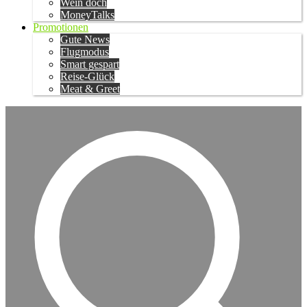
Wein doch
MoneyTalks
Promotionen
Gute News
Flugmodus
Smart gespart
Reise-Glück
Meat & Greet