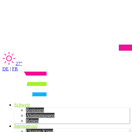
27°
DE
|
FR
Schweiz
Regionen
Abstimmungen
Reisen
International
Ukraine-Krieg