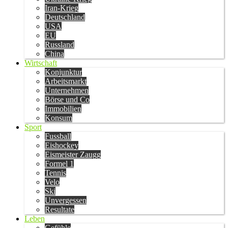
Iran-Krieg
Deutschland
USA
EU
Russland
China
Wirtschaft
Konjunktur
Arbeitsmarkt
Unternehmen
Börse und Co
Immobilien
Konsum
Sport
Fussball
Eishockey
Eismeister Zaugg
Formel 1
Tennis
Velo
Ski
Unvergessen
Resultate
Leben
Gefühle