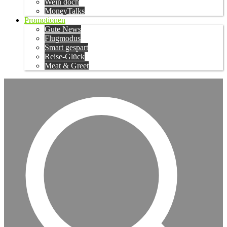
Wein doch
MoneyTalks
Promotionen
Gute News
Flugmodus
Smart gespart
Reise-Glück
Meat & Greet