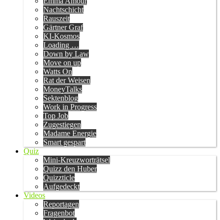
Emma Amour
Nachtschicht
Rauszeit
Gärtner Graf
KI-Kosmos
Loading …
Down by Law
Move on up
Watts On
Rat der Weisen
MoneyTalks
Sektenblog
Work in Progress
Top Job
Zugestiegen
Madame Energie
Smart gespart
Quiz
Mini-Kreuzworträtsel
Quizz den Huber
Quizzticle
Aufgedeckt
Videos
Reportagen
Fragenbot