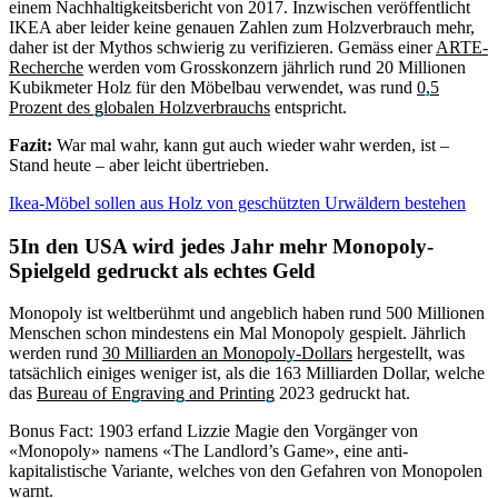
einem Nachhaltigkeitsbericht von 2017. Inzwischen veröffentlicht
IKEA aber leider keine genauen Zahlen zum Holzverbrauch mehr,
daher ist der Mythos schwierig zu verifizieren. Gemäss einer
ARTE-
Recherche
werden vom Grosskonzern jährlich rund 20 Millionen
Kubikmeter Holz für den Möbelbau verwendet, was rund
0,5
Prozent des globalen Holzverbrauchs
entspricht.
Fazit:
War mal wahr, kann gut auch wieder wahr werden, ist –
Stand heute – aber leicht übertrieben.
Ikea-Möbel sollen aus Holz von geschützten Urwäldern bestehen
In den USA wird jedes Jahr mehr Monopoly-
Spielgeld gedruckt als echtes Geld
Monopoly ist weltberühmt und angeblich haben rund 500 Millionen
Menschen schon mindestens ein Mal Monopoly gespielt. Jährlich
werden rund
30 Milliarden an Monopoly-Dollars
hergestellt, was
tatsächlich einiges weniger ist, als die 163 Milliarden Dollar, welche
das
Bureau of Engraving and Printing
2023 gedruckt hat.
Bonus Fact: 1903 erfand Lizzie Magie den Vorgänger von
«Monopoly» namens «The Landlord’s Game», eine anti-
kapitalistische Variante, welches von den Gefahren von Monopolen
warnt.