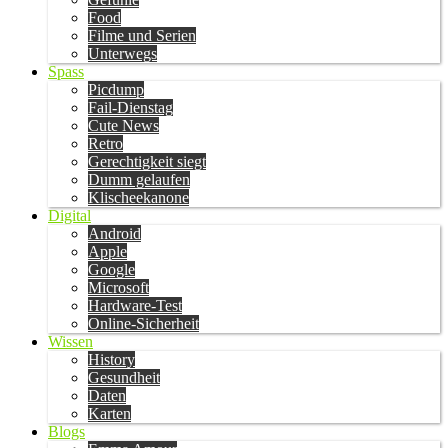
Food
Filme und Serien
Unterwegs
Spass
Picdump
Fail-Dienstag
Cute News
Retro
Gerechtigkeit siegt
Dumm gelaufen
Klischeekanone
Digital
Android
Apple
Google
Microsoft
Hardware-Test
Online-Sicherheit
Wissen
History
Gesundheit
Daten
Karten
Blogs