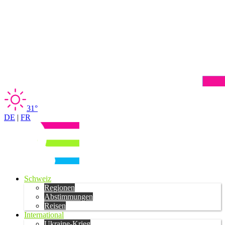
31°
DE
|
FR
Schweiz
Regionen
Abstimmungen
Reisen
International
Ukraine-Krieg