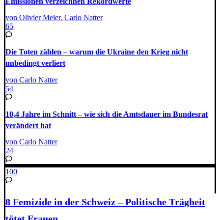
Emissionen verzeichnen Rekordwerte
von Olivier Meier, Carlo Natter
65
Die Toten zählen – warum die Ukraine den Krieg nicht
unbedingt verliert
von Carlo Natter
54
10,4 Jahre im Schnitt – wie sich die Amtsdauer im Bundesrat
verändert hat
von Carlo Natter
24
100
8 Femizide in der Schweiz – Politische Trägheit
tötet Frauen