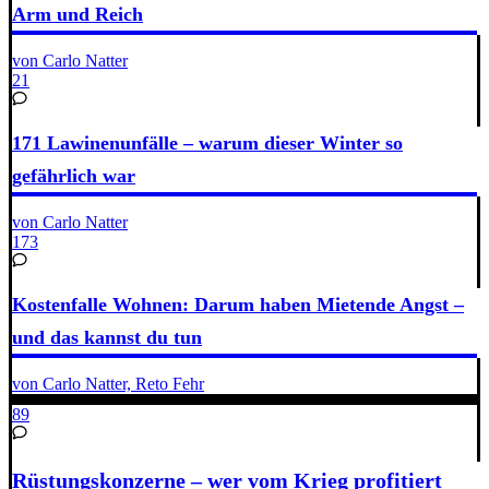
Arm und Reich
von Carlo Natter
21
171 Lawinenunfälle – warum dieser Winter so
gefährlich war
von Carlo Natter
173
Kostenfalle Wohnen: Darum haben Mietende Angst –
und das kannst du tun
von Carlo Natter, Reto Fehr
89
Rüstungskonzerne – wer vom Krieg profitiert