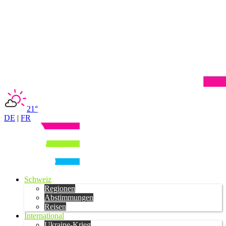
21°
DE
|
FR
Schweiz
Regionen
Abstimmungen
Reisen
International
Ukraine-Krieg