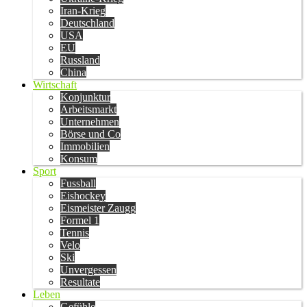
Iran-Krieg
Deutschland
USA
EU
Russland
China
Wirtschaft
Konjunktur
Arbeitsmarkt
Unternehmen
Börse und Co
Immobilien
Konsum
Sport
Fussball
Eishockey
Eismeister Zaugg
Formel 1
Tennis
Velo
Ski
Unvergessen
Resultate
Leben
Gefühle