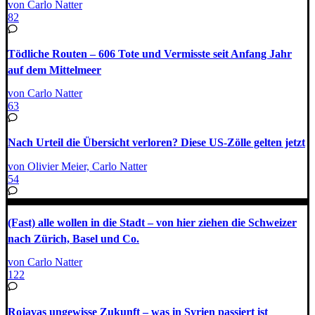
von Carlo Natter
82
Tödliche Routen – 606 Tote und Vermisste seit Anfang Jahr
auf dem Mittelmeer
von Carlo Natter
63
Nach Urteil die Übersicht verloren? Diese US-Zölle gelten jetzt
von Olivier Meier, Carlo Natter
54
(Fast) alle wollen in die Stadt – von hier ziehen die Schweizer
nach Zürich, Basel und Co.
von Carlo Natter
122
Rojavas ungewisse Zukunft – was in Syrien passiert ist