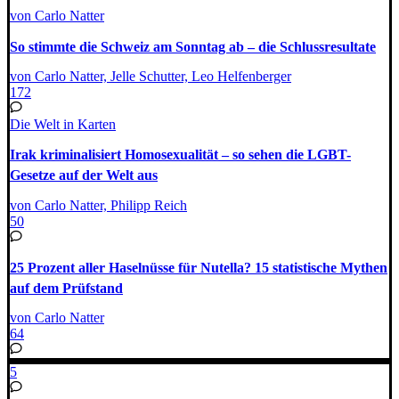
von Carlo Natter
So stimmte die Schweiz am Sonntag ab – die Schlussresultate
von Carlo Natter, Jelle Schutter, Leo Helfenberger
172
Die Welt in Karten
Irak kriminalisiert Homosexualität – so sehen die LGBT-
Gesetze auf der Welt aus
von Carlo Natter, Philipp Reich
50
25 Prozent aller Haselnüsse für Nutella? 15 statistische Mythen
auf dem Prüfstand
von Carlo Natter
64
5