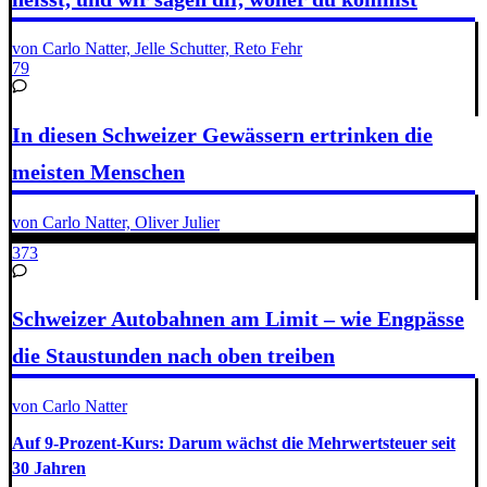
von Carlo Natter, Jelle Schutter, Reto Fehr
79
In diesen Schweizer Gewässern ertrinken die
meisten Menschen
von Carlo Natter, Oliver Julier
373
Schweizer Autobahnen am Limit – wie Engpässe
die Staustunden nach oben treiben
von Carlo Natter
Auf 9-Prozent-Kurs: Darum wächst die Mehrwertsteuer seit
30 Jahren