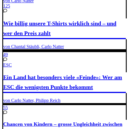
von Carlo Natter
125
Wie billig unsere T-Shirts wirklich sind – und
wer den Preis zahlt
von Chantal Stäubli, Carlo Natter
49
ESC
Ein Land hat besonders viele «Feinde»: Wer am
ESC die wenigsten Punkte bekommt
von Carlo Natter, Philipp Reich
55
Chancen von Kindern – grosse Ungleichheit zwischen