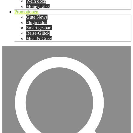
Wein doch
MoneyTalks
Promotionen
Gute News
Flugmodus
Smart gespart
Reise-Glück
Meat & Greet