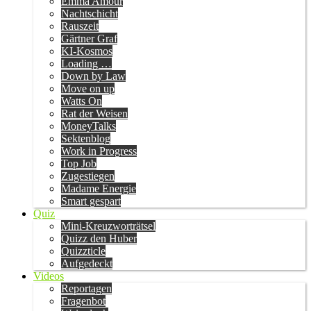
Emma Amour
Nachtschicht
Rauszeit
Gärtner Graf
KI-Kosmos
Loading …
Down by Law
Move on up
Watts On
Rat der Weisen
MoneyTalks
Sektenblog
Work in Progress
Top Job
Zugestiegen
Madame Energie
Smart gespart
Quiz
Mini-Kreuzworträtsel
Quizz den Huber
Quizzticle
Aufgedeckt
Videos
Reportagen
Fragenbot