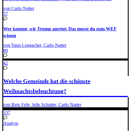
von Carlo Natter
57
Wer kommt, wie Trump anreist: Das musst du zum WEF
wissen
von Yann Lengacher, Carlo Natter
80
42
Welche Gemeinde hat die schönste
Weihnachtsbeleuchtung?
von Reto Fehr, Jelle Schutter, Carlo Natter
337
Analyse