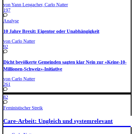
von Yann Lengacher, Carlo Natter
197
Analyse
10 Jahre Brexit: Eigentor oder Unabhängigkeit
von Carlo Natter
92
Dicht bevölkerte Gemeinden sagten klar Nein zur «Keine-10-
Millionen-Schweiz»-Initiative
von Carlo Natter
261
82
Feministischer Streik
Care-Arbeit: Ungleich und systemrelevant