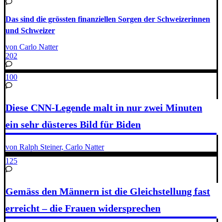
Das sind die grössten finanziellen Sorgen der Schweizerinnen
und Schweizer
von Carlo Natter
202
100
Diese CNN-Legende malt in nur zwei Minuten
ein sehr düsteres Bild für Biden
von Ralph Steiner, Carlo Natter
125
Gemäss den Männern ist die Gleichstellung fast
erreicht – die Frauen widersprechen