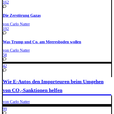
162
Die Zerstörung Gazas
von Carlo Natter
192
Was Trump und Co. am Meeresboden wollen
von Carlo Natter
58
42
Wie E-Autos den Importeuren beim Umgehen
von CO₂-Sanktionen helfen
von Carlo Natter
99