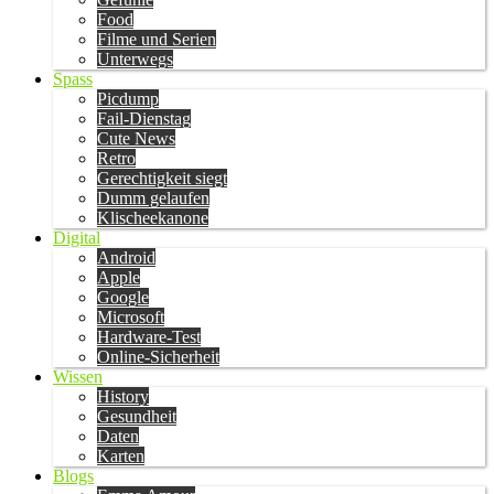
Food
Filme und Serien
Unterwegs
Spass
Picdump
Fail-Dienstag
Cute News
Retro
Gerechtigkeit siegt
Dumm gelaufen
Klischeekanone
Digital
Android
Apple
Google
Microsoft
Hardware-Test
Online-Sicherheit
Wissen
History
Gesundheit
Daten
Karten
Blogs