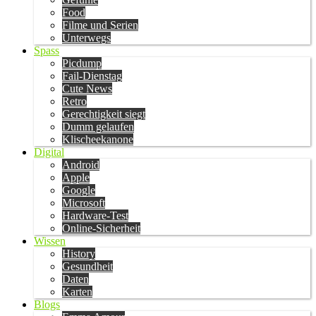
Food
Filme und Serien
Unterwegs
Spass
Picdump
Fail-Dienstag
Cute News
Retro
Gerechtigkeit siegt
Dumm gelaufen
Klischeekanone
Digital
Android
Apple
Google
Microsoft
Hardware-Test
Online-Sicherheit
Wissen
History
Gesundheit
Daten
Karten
Blogs