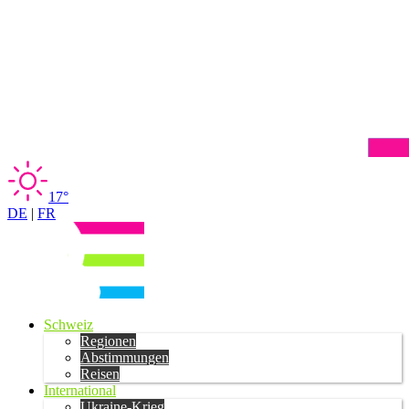
17°
DE
|
FR
Schweiz
Regionen
Abstimmungen
Reisen
International
Ukraine-Krieg