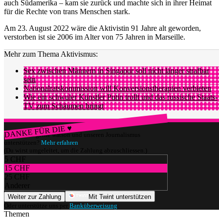
auch Südamerika – kam sie zurück und machte sich in ihrer Heimat
für die Rechte von trans Menschen stark.
Am 23. August 2022 wäre die Aktivistin 91 Jahre alt geworden,
verstorben ist sie 2006 im Alter von 75 Jahren in Marseille.
Mehr zum Thema Aktivismus:
Sex zwischen Männern in Singapur soll nicht länger strafbar
sein
Nationalratskommission will Konversionstherapien verbieten
Wie ein schwuler Künstler Putin trollt und das russische Staats-
TV zum Schäumen bringt
DANKE FÜR DIE ♥
Würdest du gerne watson und unseren Journalismus
unterstützen?
Mehr erfahren
(Du wirst umgeleitet, um die Zahlung abzuschliessen.)
5 CHF
15 CHF
25 CHF
Anderer
Weiter zur Zahlung
Mit Twint unterstützen
Oder unterstütze uns per
Banküberweisung
.
Themen