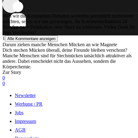
Weil wir die Kommentar-Debatten weiterhin persönlich moderieren
möchten, sehen wir uns gezwungen, die Kommentarfunktion 24
Stunden nach Publikation einer Story zu schliessen. Vielen Dank für
dein Verständnis!
1
Alle Kommentare anzeigen
Darum ziehen manche Menschen Mücken an wie Magnete
Dich stechen Mücken überall, deine Freunde bleiben verschont?
Manche Menschen sind für Stechmücken tatsächlich attraktiver als
andere. Dabei entscheidet nicht das Aussehen, sondern die
Körperchemie.
Zur Story
0
0
Newsletter
Werbung / PR
Jobs
Impressum
AGB