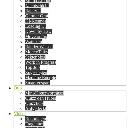
Emma Amour
Nachtschicht
Rauszeit
Gärtner Graf
KI-Kosmos
Loading …
Down by Law
Move on up
Watts On
Rat der Weisen
MoneyTalks
Sektenblog
Work in Progress
Top Job
Zugestiegen
Madame Energie
Smart gespart
Quiz
Mini-Kreuzworträtsel
Quizz den Huber
Quizzticle
Aufgedeckt
Videos
Reportagen
Fragenbot