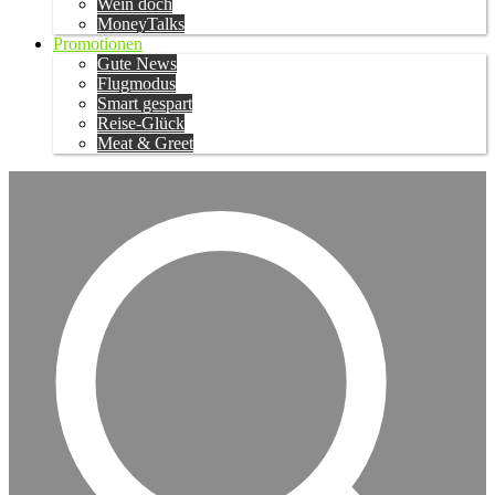
Wein doch
MoneyTalks
Promotionen
Gute News
Flugmodus
Smart gespart
Reise-Glück
Meat & Greet