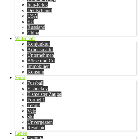
Iran-Krieg
Deutschland
USA
EU
Russland
China
Wirtschaft
Konjunktur
Arbeitsmarkt
Unternehmen
Börse und Co
Immobilien
Konsum
Sport
Fussball
Eishockey
Eismeister Zaugg
Formel 1
Tennis
Velo
Ski
Unvergessen
Resultate
Leben
Gefühle