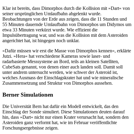
Klar ist bereits, dass Dimorphos durch die Kollision mit »Dart« von
seiner ursprünglichen Umlaufbahn abgelenkt wurde.
Beobachtungen von der Erde aus zeigen, dass die 11 Stunden und
55 Minuten dauernde Umlaufbahn von Dimorphos um Didymos um
etwa 33 Minuten verkürzt wurde. Wie effizient die
Impulsübertragung war, und was die Kollision mit dem Asteroiden
angerichtet hat, ist hingegen noch unklar.
»Dafür müssen wir erst die Masse von Dimorphos kennen«, erklärte
Jutzi. »Hera« hat verschiedene Kameras sowie laser- und
radarbasierte Messsysteme an Bord, teils an kleinen Satelliten,
CubeSats genannt, von denen einer auch landen soll. Damit soll
unter andrem untersucht werden, wie schwer der Asteroid ist,
welches Ausmass der Einschlagskrater hat und wie mineralische
Zusammensetzung und Struktur von Dimorphos aussehen.
Berner Simulationen
Die Universität Bern hat dafür ein Modell entwickelt, das den
Einschlag der Sonde simuliert. Diese Simulationen deuten darauf
hin, dass »Dart« nicht nur einen Krater verursacht hat, sondern den
Asteroiden ganz verformt hat, wie im Februar veröffentlichte
Forschungsergebnisse zeigen.