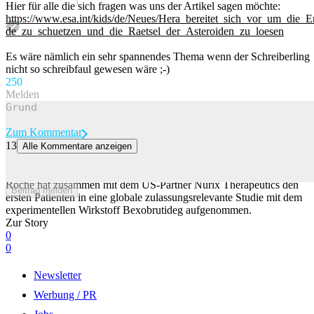
Hier für alle die sich fragen was uns der Artikel sagen möchte:
https://www.esa.int/kids/de/Neues/Hera_bereitet_sich_vor_um_die_E
de_zu_schuetzen_und_die_Raetsel_der_Asteroiden_zu_loesen
Es wäre nämlich ein sehr spannendes Thema wenn der Schreiberling
nicht so schreibfaul gewesen wäre ;-)
25
0
Melden
Zum Kommentar
13
Alle Kommentare anzeigen
Roche und US-Partner starten Studie mit neuartigem
Krebsmedikament
Roche hat zusammen mit dem US-Partner Nurix Therapeutics den
Beitrag melden
ersten Patienten in eine globale zulassungsrelevante Studie mit dem
experimentellen Wirkstoff Bexobrutideg aufgenommen.
Zur Story
0
0
Newsletter
Werbung / PR