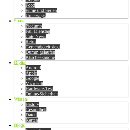
Food
Filme und Serien
Unterwegs
Spass
Picdump
Fail-Dienstag
Cute News
Retro
Gerechtigkeit siegt
Dumm gelaufen
Klischeekanone
Digital
Android
Apple
Google
Microsoft
Hardware-Test
Online-Sicherheit
Wissen
History
Gesundheit
Daten
Karten
Blogs