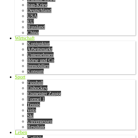
Iran-Krieg
Deutschland
USA
EU
Russland
China
Wirtschaft
Konjunktur
Arbeitsmarkt
Unternehmen
Börse und Co
Immobilien
Konsum
Sport
Fussball
Eishockey
Eismeister Zaugg
Formel 1
Tennis
Velo
Ski
Unvergessen
Resultate
Leben
Gefühle