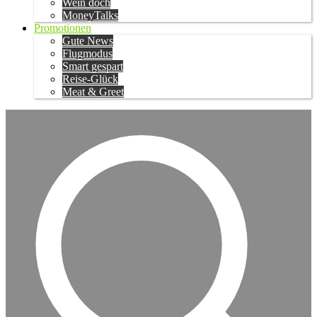
Wein doch
MoneyTalks
Promotionen
Gute News
Flugmodus
Smart gespart
Reise-Glück
Meat & Greet