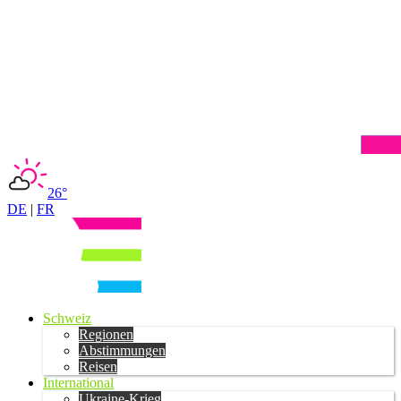
26°
DE
|
FR
Schweiz
Regionen
Abstimmungen
Reisen
International
Ukraine-Krieg