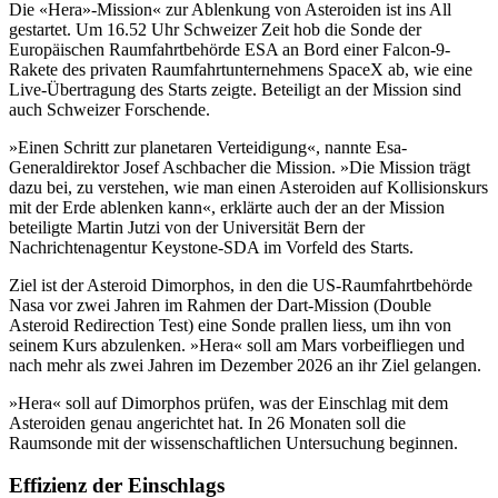
Die «Hera»-Mission« zur Ablenkung von Asteroiden ist ins All
gestartet. Um 16.52 Uhr Schweizer Zeit hob die Sonde der
Europäischen Raumfahrtbehörde ESA an Bord einer Falcon-9-
Rakete des privaten Raumfahrtunternehmens SpaceX ab, wie eine
Live-Übertragung des Starts zeigte. Beteiligt an der Mission sind
auch Schweizer Forschende.
»Einen Schritt zur planetaren Verteidigung«, nannte Esa-
Generaldirektor Josef Aschbacher die Mission. »Die Mission trägt
dazu bei, zu verstehen, wie man einen Asteroiden auf Kollisionskurs
mit der Erde ablenken kann«, erklärte auch der an der Mission
beteiligte Martin Jutzi von der Universität Bern der
Nachrichtenagentur Keystone-SDA im Vorfeld des Starts.
Ziel ist der Asteroid Dimorphos, in den die US-Raumfahrtbehörde
Nasa vor zwei Jahren im Rahmen der Dart-Mission (Double
Asteroid Redirection Test) eine Sonde prallen liess, um ihn von
seinem Kurs abzulenken. »Hera« soll am Mars vorbeifliegen und
nach mehr als zwei Jahren im Dezember 2026 an ihr Ziel gelangen.
»Hera« soll auf Dimorphos prüfen, was der Einschlag mit dem
Asteroiden genau angerichtet hat. In 26 Monaten soll die
Raumsonde mit der wissenschaftlichen Untersuchung beginnen.
Effizienz der Einschlags