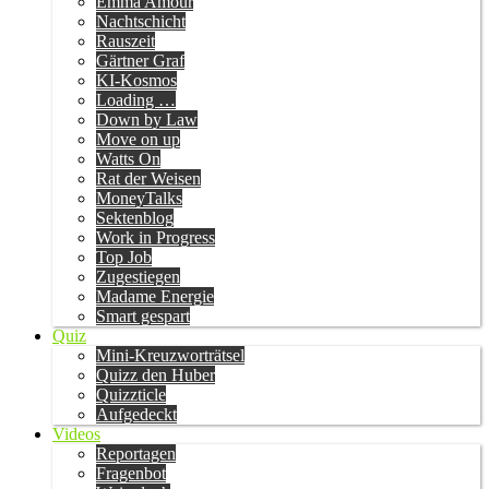
Emma Amour
Nachtschicht
Rauszeit
Gärtner Graf
KI-Kosmos
Loading …
Down by Law
Move on up
Watts On
Rat der Weisen
MoneyTalks
Sektenblog
Work in Progress
Top Job
Zugestiegen
Madame Energie
Smart gespart
Quiz
Mini-Kreuzworträtsel
Quizz den Huber
Quizzticle
Aufgedeckt
Videos
Reportagen
Fragenbot