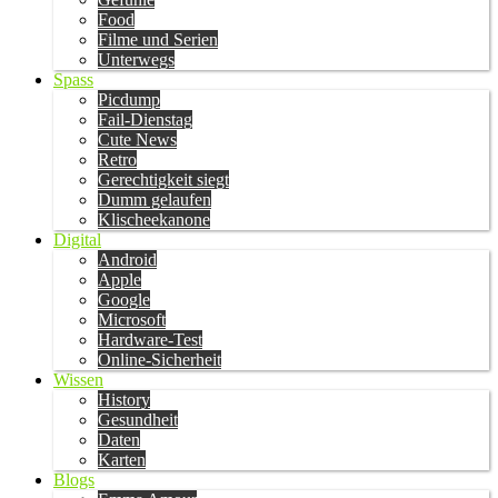
Food
Filme und Serien
Unterwegs
Spass
Picdump
Fail-Dienstag
Cute News
Retro
Gerechtigkeit siegt
Dumm gelaufen
Klischeekanone
Digital
Android
Apple
Google
Microsoft
Hardware-Test
Online-Sicherheit
Wissen
History
Gesundheit
Daten
Karten
Blogs