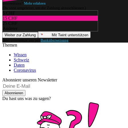
unterstützen?
Mehr erfahren
(Du wirst umgeleitet, um die Zahlung abzuschliessen.)
5 CHF
15 CHF
25 CHF
Anderer
Weiter zur Zahlung
Mit Twint unterstützen
Oder unterstütze uns per
Banküberweisung
.
Themen
Wissen
Schweiz
Daten
Coronavirus
Abonniere unseren Newsletter
Abonnieren
Du hast uns was zu sagen?