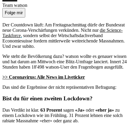
Team watson
Folge mir
Der Countdown läuft: Am Freitagnachmittag dürfe der Bundesrat
neue Corona-Verschärfungen verkünden. Nicht nur
die Science-
Taskforce,
sondern selbst der Wirtschaftsdachverband
Economiesuisse fordern mittlerweile weitreichende Massnahmen.
Und zwar subito.
Wie steht die Bevölkerung dazu? watson wollte es genauer wissen
und hat darum am Mittwoch eine Blitz-Umfrage lanciert. Innert 24
Stunden haben 18'498 watson-User den Fragenbogen ausgefüllt.
>> Coronavirus: Alle News im Liveticker
Das sind die Ergebnisse der nicht repräsentativen Befragung:
Bist du für einen zweiten Lockdown?
Das Verdikt ist klar.
63 Prozent
sagen
«Ja»
oder
«eher ja»
zu
einem Lockdown wie im Frühling. 31 Prozent lehnen eine solch
rabiate Massnahme «eher» oder ganz ab.