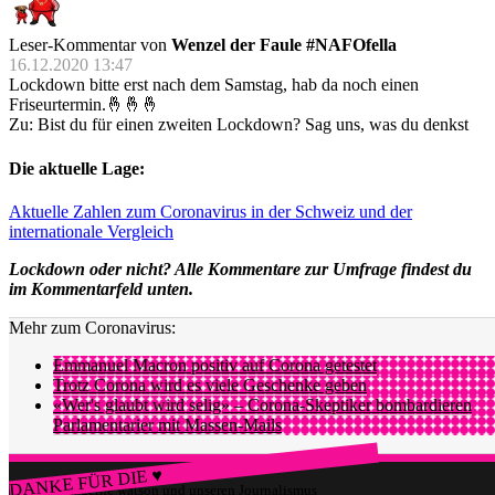
Leser-Kommentar von
Wenzel der Faule #NAFOfella
16.12.2020 13:47
Lockdown bitte erst nach dem Samstag, hab da noch einen
Friseurtermin.🤞🤞🤞
Zu: Bist du für einen zweiten Lockdown? Sag uns, was du denkst
Die aktuelle Lage:
Aktuelle Zahlen zum Coronavirus in der Schweiz und der
internationale Vergleich
Lockdown oder nicht? Alle Kommentare zur Umfrage findest du
im Kommentarfeld unten.
Mehr zum Coronavirus:
Emmanuel Macron positiv auf Corona getestet
Trotz Corona wird es viele Geschenke geben
«Wer's glaubt wird selig» – Corona-Skeptiker bombardieren
Parlamentarier mit Massen-Mails
DANKE FÜR DIE ♥
Würdest du gerne watson und unseren Journalismus