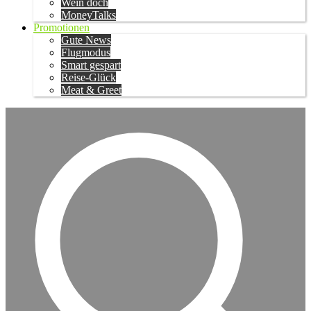
Wein doch
MoneyTalks
Promotionen
Gute News
Flugmodus
Smart gespart
Reise-Glück
Meat & Greet