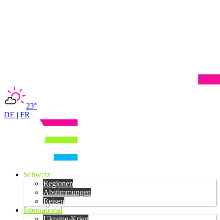
23°
DE
|
FR
Schweiz
Regionen
Abstimmungen
Reisen
International
Ukraine-Krieg