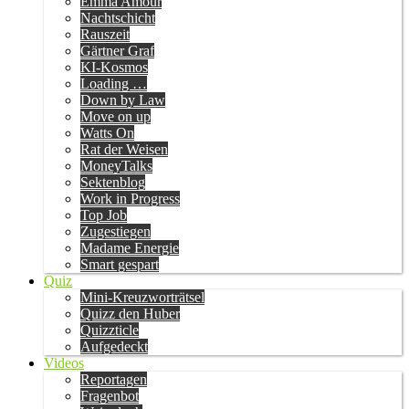
Emma Amour
Nachtschicht
Rauszeit
Gärtner Graf
KI-Kosmos
Loading …
Down by Law
Move on up
Watts On
Rat der Weisen
MoneyTalks
Sektenblog
Work in Progress
Top Job
Zugestiegen
Madame Energie
Smart gespart
Quiz
Mini-Kreuzworträtsel
Quizz den Huber
Quizzticle
Aufgedeckt
Videos
Reportagen
Fragenbot