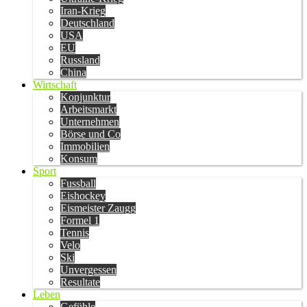
Iran-Krieg
Deutschland
USA
EU
Russland
China
Wirtschaft
Konjunktur
Arbeitsmarkt
Unternehmen
Börse und Co
Immobilien
Konsum
Sport
Fussball
Eishockey
Eismeister Zaugg
Formel 1
Tennis
Velo
Ski
Unvergessen
Resultate
Leben
Gefühle