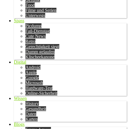
Food
Filme und Serien
Unterwegs
Spass
Picdump
Fail-Dienstag
Cute News
Retro
Gerechtigkeit siegt
Dumm gelaufen
Klischeekanone
Digital
Android
Apple
Google
Microsoft
Hardware-Test
Online-Sicherheit
Wissen
History
Gesundheit
Daten
Karten
Blogs