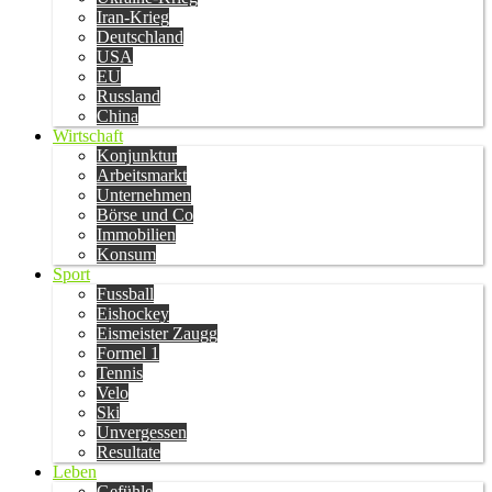
Iran-Krieg
Deutschland
USA
EU
Russland
China
Wirtschaft
Konjunktur
Arbeitsmarkt
Unternehmen
Börse und Co
Immobilien
Konsum
Sport
Fussball
Eishockey
Eismeister Zaugg
Formel 1
Tennis
Velo
Ski
Unvergessen
Resultate
Leben
Gefühle