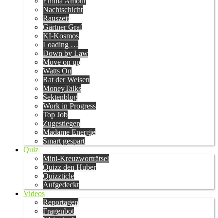
Emma Amour
Nachtschicht
Rauszeit
Gärtner Graf
KI-Kosmos
Loading …
Down by Law
Move on up
Watts On
Rat der Weisen
MoneyTalks
Sektenblog
Work in Progress
Top Job
Zugestiegen
Madame Energie
Smart gespart
Quiz
Mini-Kreuzworträtsel
Quizz den Huber
Quizzticle
Aufgedeckt
Videos
Reportagen
Fragenbot