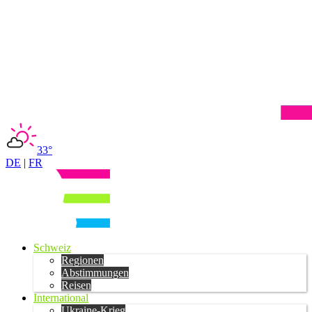
33°
DE
|
FR
Schweiz
Regionen
Abstimmungen
Reisen
International
Ukraine-Krieg