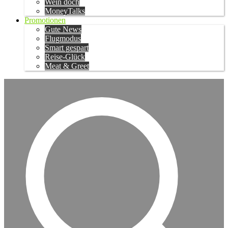
Wein doch
MoneyTalks
Promotionen
Gute News
Flugmodus
Smart gespart
Reise-Glück
Meat & Greet