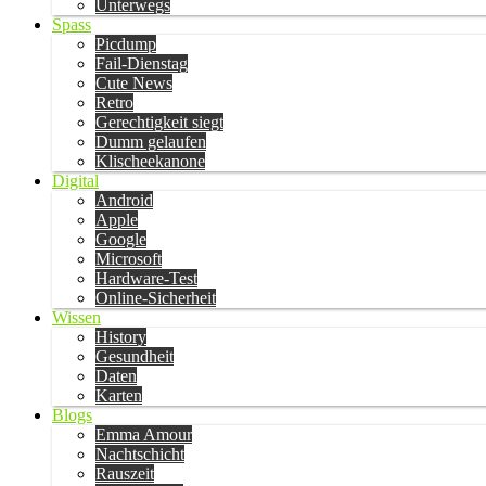
Unterwegs
Spass
Picdump
Fail-Dienstag
Cute News
Retro
Gerechtigkeit siegt
Dumm gelaufen
Klischeekanone
Digital
Android
Apple
Google
Microsoft
Hardware-Test
Online-Sicherheit
Wissen
History
Gesundheit
Daten
Karten
Blogs
Emma Amour
Nachtschicht
Rauszeit