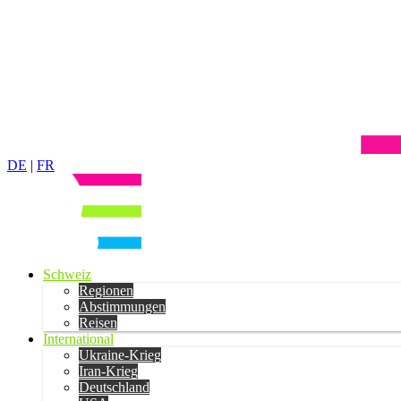
DE
|
FR
Schweiz
Regionen
Abstimmungen
Reisen
International
Ukraine-Krieg
Iran-Krieg
Deutschland