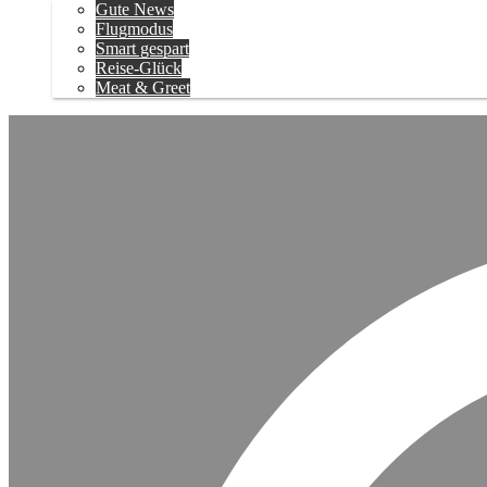
Gute News
Flugmodus
Smart gespart
Reise-Glück
Meat & Greet