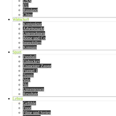
USA
EU
Russland
China
Wirtschaft
Konjunktur
Arbeitsmarkt
Unternehmen
Börse und Co
Immobilien
Konsum
Sport
Fussball
Eishockey
Eismeister Zaugg
Formel 1
Tennis
Velo
Ski
Unvergessen
Resultate
Leben
Gefühle
Food
Filme und Serien