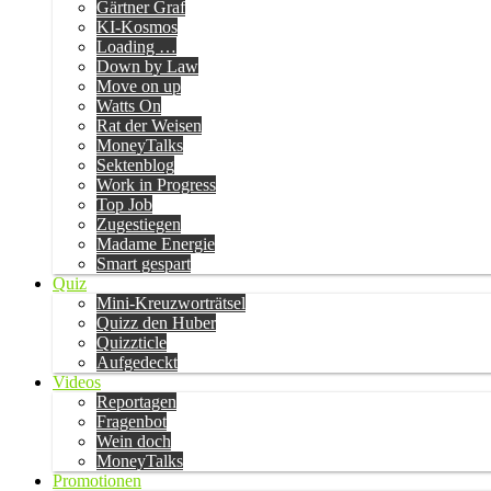
Gärtner Graf
KI-Kosmos
Loading …
Down by Law
Move on up
Watts On
Rat der Weisen
MoneyTalks
Sektenblog
Work in Progress
Top Job
Zugestiegen
Madame Energie
Smart gespart
Quiz
Mini-Kreuzworträtsel
Quizz den Huber
Quizzticle
Aufgedeckt
Videos
Reportagen
Fragenbot
Wein doch
MoneyTalks
Promotionen