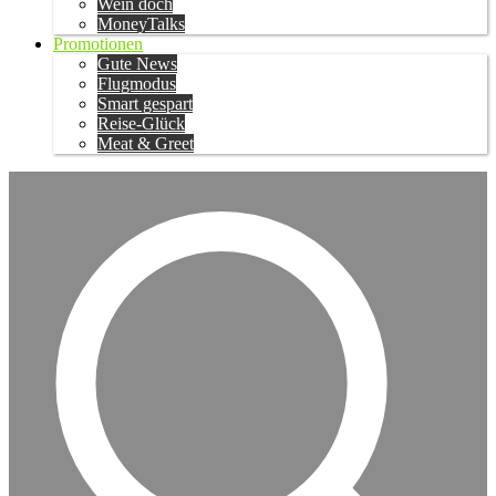
Wein doch
MoneyTalks
Promotionen
Gute News
Flugmodus
Smart gespart
Reise-Glück
Meat & Greet