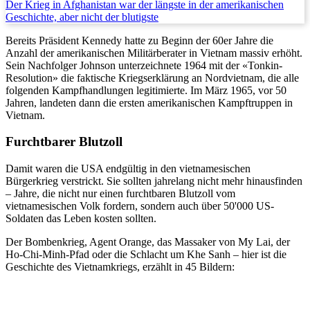
Der Krieg in Afghanistan war der längste in der amerikanischen
Geschichte, aber nicht der blutigste
Bereits Präsident Kennedy hatte zu Beginn der 60er Jahre die
Anzahl der amerikanischen Militärberater in Vietnam massiv erhöht.
Sein Nachfolger Johnson unterzeichnete 1964 mit der «Tonkin-
Resolution» die faktische Kriegserklärung an Nordvietnam, die alle
folgenden Kampfhandlungen legitimierte. Im März 1965, vor 50
Jahren, landeten dann die ersten amerikanischen Kampftruppen in
Vietnam.
Furchtbarer Blutzoll
Damit waren die USA endgültig in den vietnamesischen
Bürgerkrieg verstrickt. Sie sollten jahrelang nicht mehr hinausfinden
– Jahre, die nicht nur einen furchtbaren Blutzoll vom
vietnamesischen Volk fordern, sondern auch über 50'000 US-
Soldaten das Leben kosten sollten.
Der Bombenkrieg, Agent Orange, das Massaker von My Lai, der
Ho-Chi-Minh-Pfad oder die Schlacht um Khe Sanh – hier ist die
Geschichte des Vietnamkriegs, erzählt in 45 Bildern: