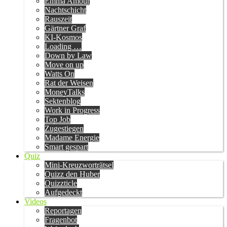
Emma Amour
Nachtschicht
Rauszeit
Gärtner Graf
KI-Kosmos
Loading …
Down by Law
Move on up
Watts On
Rat der Weisen
MoneyTalks
Sektenblog
Work in Progress
Top Job
Zugestiegen
Madame Energie
Smart gespart
Quiz
Mini-Kreuzworträtsel
Quizz den Huber
Quizzticle
Aufgedeckt
Videos
Reportagen
Fragenbot