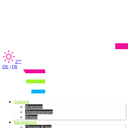
27°
DE
|
FR
Schweiz
Regionen
Abstimmungen
Reisen
International
Ukraine-Krieg