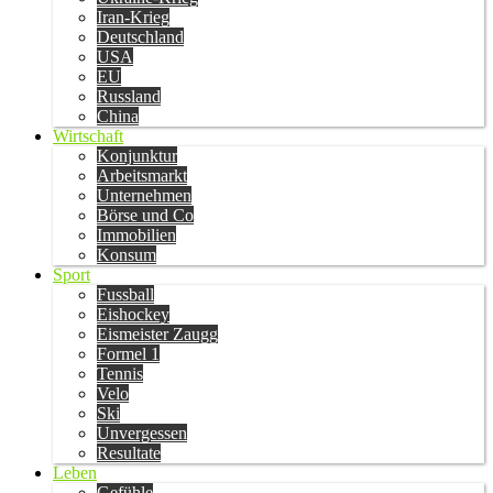
Iran-Krieg
Deutschland
USA
EU
Russland
China
Wirtschaft
Konjunktur
Arbeitsmarkt
Unternehmen
Börse und Co
Immobilien
Konsum
Sport
Fussball
Eishockey
Eismeister Zaugg
Formel 1
Tennis
Velo
Ski
Unvergessen
Resultate
Leben
Gefühle