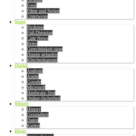
Food
Filme und Serien
Unterwegs
Spass
Picdump
Fail-Dienstag
Cute News
Retro
Gerechtigkeit siegt
Dumm gelaufen
Klischeekanone
Digital
Android
Apple
Google
Microsoft
Hardware-Test
Online-Sicherheit
Wissen
History
Gesundheit
Daten
Karten
Blogs