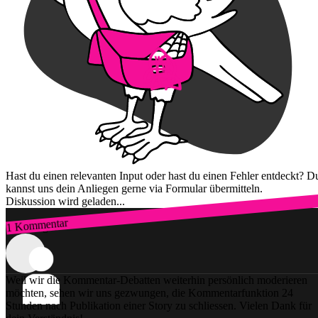
Hast du einen relevanten Input oder hast du einen Fehler entdeckt? D
kannst uns dein Anliegen gerne via Formular übermitteln.
Diskussion wird geladen...
1 Kommentar
Zum Login
Weil wir die Kommentar-Debatten weiterhin persönlich moderieren
möchten, sehen wir uns gezwungen, die Kommentarfunktion 24
Stunden nach Publikation einer Story zu schliessen. Vielen Dank für