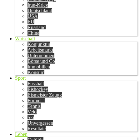
Iran-Krieg
Deutschland
USA
EU
Russland
China
Wirtschaft
Konjunktur
Arbeitsmarkt
Unternehmen
Börse und Co
Immobilien
Konsum
Sport
Fussball
Eishockey
Eismeister Zaugg
Formel 1
Tennis
Velo
Ski
Unvergessen
Resultate
Leben
Gefühle