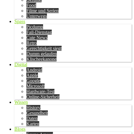
Food
Filme und Serien
Unterwegs
Spass
Picdump
Fail-Dienstag
Cute News
Retro
Gerechtigkeit siegt
Dumm gelaufen
Klischeekanone
Digital
Android
Apple
Google
Microsoft
Hardware-Test
Online-Sicherheit
Wissen
History
Gesundheit
Daten
Karten
Blogs