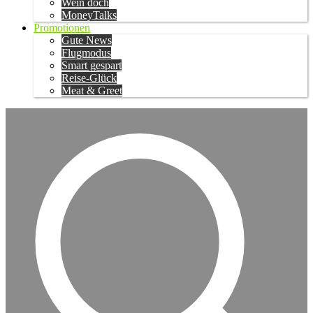
Wein doch
MoneyTalks
Promotionen
Gute News
Flugmodus
Smart gespart
Reise-Glück
Meat & Greet