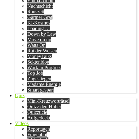
Emma Amour
Nachtschicht
Rauszeit
Gärtner Graf
KI-Kosmos
Loading …
Down by Law
Move on up
Watts On
Rat der Weisen
MoneyTalks
Sektenblog
Work in Progress
Top Job
Zugestiegen
Madame Energie
Smart gespart
Quiz
Mini-Kreuzworträtsel
Quizz den Huber
Quizzticle
Aufgedeckt
Videos
Reportagen
Fragenbot