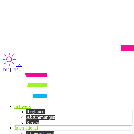
18°
DE
|
FR
Schweiz
Regionen
Abstimmungen
Reisen
International
Ukraine-Krieg