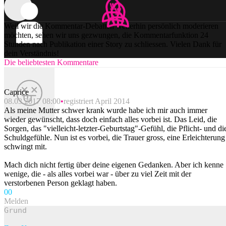
Weil wir die Kommentar-Debatten weiterhin persönlich moderieren
möchten, sehen wir uns gezwungen, die Kommentarfunktion 24
Stunden nach Publikation einer Story zu schliessen. Vielen Dank für
dein Verständnis!
Die beliebtesten Kommentare
Caprice
08.03.2017 08:00
registriert April 2014
Als meine Mutter schwer krank wurde habe ich mir auch immer
wieder gewünscht, dass doch einfach alles vorbei ist. Das Leid, die
Sorgen, das "vielleicht-letzter-Geburtstag"-Gefühl, die Pflicht- und di
Schuldgefühle. Nun ist es vorbei, die Trauer gross, eine Erleichterung
schwingt mit.
Mach dich nicht fertig über deine eigenen Gedanken. Aber ich kenne
wenige, die - als alles vorbei war - über zu viel Zeit mit der
verstorbenen Person geklagt haben.
0
0
Melden