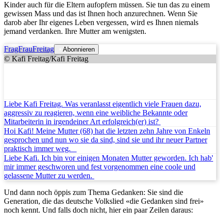
Kinder auch für die Eltern aufopfern müssen. Sie tun das zu einem
gewissen Mass und das ist Ihnen hoch anzurechnen. Wenn Sie
darob aber Ihr eigenes Leben vergessen, wird es Ihnen niemals
jemand verdanken. Ihre Mutter am wenigsten.
FragFrauFreitag
Abonnieren
© Kafi Freitag/Kafi Freitag
Liebe Kafi Freitag. Was veranlasst eigentlich viele Frauen dazu,
aggressiv zu reagieren, wenn eine weibliche Bekannte oder
Mitarbeiterin in irgendeiner Art erfolgreich(er) ist?
Hoi Kafi! Meine Mutter (68) hat die letzten zehn Jahre von Enkeln
gesprochen und nun wo sie da sind, sind sie und ihr neuer Partner
praktisch immer weg.
Liebe Kafi. Ich bin vor einigen Monaten Mutter geworden. Ich hab'
mir immer geschworen und fest vorgenommen eine coole und
gelassene Mutter zu werden.
Und dann noch öppis zum Thema Gedanken: Sie sind die
Generation, die das deutsche Volkslied «die Gedanken sind frei»
noch kennt. Und falls doch nicht, hier ein paar Zeilen daraus: