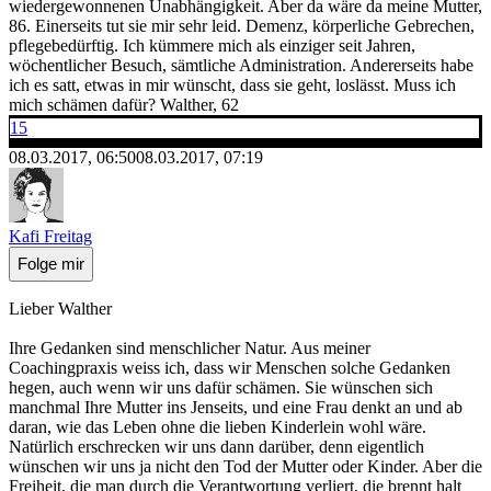
wiedergewonnenen Unabhängigkeit. Aber da wäre da meine Mutter,
86. Einerseits tut sie mir sehr leid. Demenz, körperliche Gebrechen,
pflegebedürftig. Ich kümmere mich als einziger seit Jahren,
wöchentlicher Besuch, sämtliche Administration. Andererseits habe
ich es satt, etwas in mir wünscht, dass sie geht, loslässt. Muss ich
mich schämen dafür? Walther, 62
15
08.03.2017, 06:50
08.03.2017, 07:19
Kafi Freitag
Folge mir
Lieber Walther
Ihre Gedanken sind menschlicher Natur. Aus meiner
Coachingpraxis weiss ich, dass wir Menschen solche Gedanken
hegen, auch wenn wir uns dafür schämen. Sie wünschen sich
manchmal Ihre Mutter ins Jenseits, und eine Frau denkt an und ab
daran, wie das Leben ohne die lieben Kinderlein wohl wäre.
Natürlich erschrecken wir uns dann darüber, denn eigentlich
wünschen wir uns ja nicht den Tod der Mutter oder Kinder. Aber die
Freiheit, die man durch die Verantwortung verliert, die brennt halt