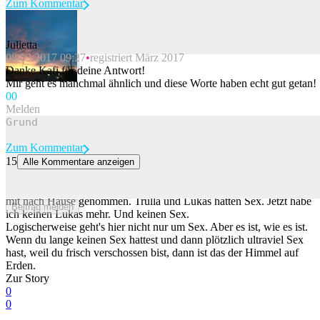
Zum Kommentar
Julietta
08.03.2017 09:27
registriert März 2017
Beitrag melden
Danke Kafi für deine Antwort!
Mir geht es manchmal ähnlich und diese Worte haben echt gut getan!
0
0
Melden
Zum Kommentar
15
Alle Kommentare anzeigen
Es. Ist. Aus. Und. Vorbei. Und. Ganz. Schlimm.
Lukas hat im Ausgang eine Trulla getroffen. Die Trulla hat Lukas
mit nach Hause genommen. Trulla und Lukas hatten Sex. Jetzt habe
Beitrag melden
ich keinen Lukas mehr. Und keinen Sex.
Logischerweise geht's hier nicht nur um Sex. Aber es ist, wie es ist.
Wenn du lange keinen Sex hattest und dann plötzlich ultraviel Sex
hast, weil du frisch verschossen bist, dann ist das der Himmel auf
Erden.
Zur Story
0
0