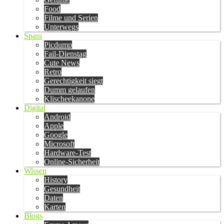
Food
Filme und Serien
Unterwegs
Spass
Picdump
Fail-Dienstag
Cute News
Retro
Gerechtigkeit siegt
Dumm gelaufen
Klischeekanone
Digital
Android
Apple
Google
Microsoft
Hardware-Test
Online-Sicherheit
Wissen
History
Gesundheit
Daten
Karten
Blogs