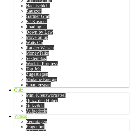
Emma Amour
Nachtschicht
Rauszeit
Gärtner Graf
KI-Kosmos
Loading …
Down by Law
Move on up
Watts On
Rat der Weisen
MoneyTalks
Sektenblog
Work in Progress
Top Job
Zugestiegen
Madame Energie
Smart gespart
Quiz
Mini-Kreuzworträtsel
Quizz den Huber
Quizzticle
Aufgedeckt
Videos
Reportagen
Fragenbot