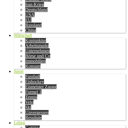
Iran-Krieg
Deutschland
USA
EU
Russland
China
Wirtschaft
Konjunktur
Arbeitsmarkt
Unternehmen
Börse und Co
Immobilien
Konsum
Sport
Fussball
Eishockey
Eismeister Zaugg
Formel 1
Tennis
Velo
Ski
Unvergessen
Resultate
Leben
Gefühle