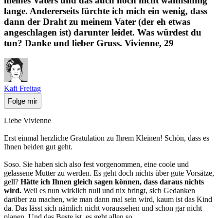
meines Vaters und das auch noch nicht wahnsinnig
lange. Andererseits fürchte ich mich ein wenig, dass
dann der Draht zu meinem Vater (der eh etwas
angeschlagen ist) darunter leidet. Was würdest du
tun? Danke und lieber Gruss. Vivienne, 29
Kafi Freitag
Folge mir
Liebe Vivienne
Erst einmal herzliche Gratulation zu Ihrem Kleinen! Schön, dass es
Ihnen beiden gut geht.
Soso. Sie haben sich also fest vorgenommen, eine coole und
gelassene Mutter zu werden. Es geht doch nichts über gute Vorsätze,
gell?
Hätte ich Ihnen gleich sagen können, dass daraus nichts
wird.
Weil es nun wirklich null und nix bringt, sich Gedanken
darüber zu machen, wie man dann mal sein wird, kaum ist das Kind
da. Das lässt sich nämlich nicht voraussehen und schon gar nicht
planen. Und das Beste ist, es geht allen so.