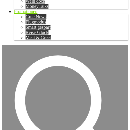
Wein doch
MoneyTalks
Promotionen
Gute News
Flugmodus
Smart gespart
Reise-Glück
Meat & Greet