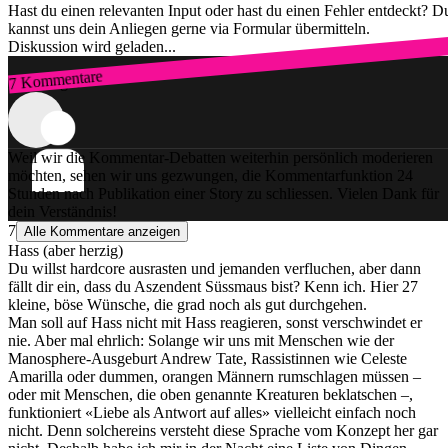
Hast du einen relevanten Input oder hast du einen Fehler entdeckt? D
kannst uns dein Anliegen gerne via Formular übermitteln.
Diskussion wird geladen...
7 Kommentare
Zum Login
Weil wir die Kommentar-Debatten weiterhin persönlich moderieren
möchten, sehen wir uns gezwungen, die Kommentarfunktion 24
Stunden nach Publikation einer Story zu schliessen. Vielen Dank für
dein Verständnis!
7
Alle Kommentare anzeigen
Hass (aber herzig)
Du willst hardcore ausrasten und jemanden verfluchen, aber dann
fällt dir ein, dass du Aszendent Süssmaus bist? Kenn ich. Hier 27
kleine, böse Wünsche, die grad noch als gut durchgehen.
Man soll auf Hass nicht mit Hass reagieren, sonst verschwindet er
nie. Aber mal ehrlich: Solange wir uns mit Menschen wie der
Manosphere-Ausgeburt Andrew Tate, Rassistinnen wie Celeste
Amarilla oder dummen, orangen Männern rumschlagen müssen –
oder mit Menschen, die oben genannte Kreaturen beklatschen –,
funktioniert «Liebe als Antwort auf alles» vielleicht einfach noch
nicht. Denn solchereins versteht diese Sprache vom Konzept her gar