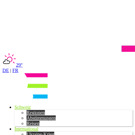
29°
DE
|
FR
Schweiz
Regionen
Abstimmungen
Reisen
International
Ukraine-Krieg