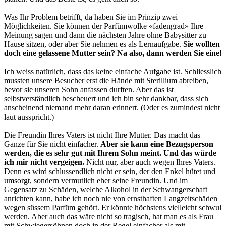
Was Ihr Problem betrifft, da haben Sie im Prinzip zwei
Möglichkeiten. Sie können der Parfümwolke «fadengrad» Ihre
Meinung sagen und dann die nächsten Jahre ohne Babysitter zu
Hause sitzen, oder aber Sie nehmen es als Lernaufgabe.
Sie wollten
doch eine gelassene Mutter sein? Na also, dann werden Sie eine!
Ich weiss natürlich, dass das keine einfache Aufgabe ist. Schliesslich
mussten unsere Besucher erst die Hände mit Sterillium abreiben,
bevor sie unseren Sohn anfassen durften. Aber das ist
selbstverständlich bescheuert und ich bin sehr dankbar, dass sich
anscheinend niemand mehr daran erinnert. (Oder es zumindest nicht
laut ausspricht.)
Die Freundin Ihres Vaters ist nicht Ihre Mutter. Das macht das
Ganze für Sie nicht einfacher.
Aber sie kann eine Bezugsperson
werden, die es sehr gut mit Ihrem Sohn meint. Und das würde
ich mir nicht vergeigen.
Nicht nur, aber auch wegen Ihres Vaters.
Denn es wird schlussendlich nicht er sein, der den Enkel hütet und
umsorgt, sondern vermutlich eher seine Freundin. Und im
Gegensatz zu Schäden, welche Alkohol in der Schwangerschaft
anrichten ka
nn
, habe ich noch nie von ernsthaften Langzeitschäden
wegen süssem Parfüm gehört. Er könnte höchstens vielleicht schwul
werden. Aber auch das wäre nicht so tragisch, hat man es als Frau
mit Schwiegersöhnen doch in der Regel einfacher als mit