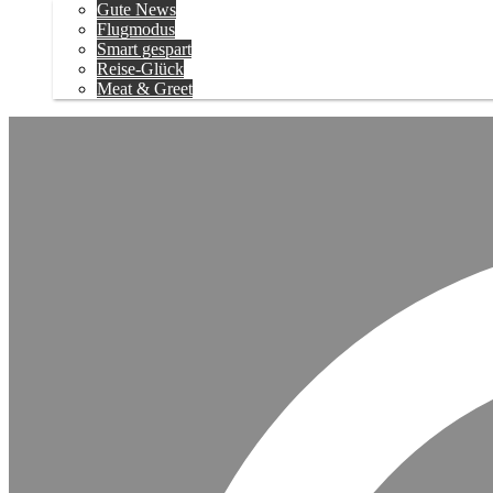
Gute News
Flugmodus
Smart gespart
Reise-Glück
Meat & Greet