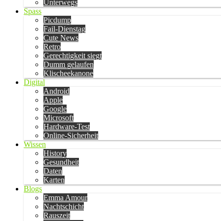
Unterwegs
Spass
Picdump
Fail-Dienstag
Cute News
Retro
Gerechtigkeit siegt
Dumm gelaufen
Klischeekanone
Digital
Android
Apple
Google
Microsoft
Hardware-Test
Online-Sicherheit
Wissen
History
Gesundheit
Daten
Karten
Blogs
Emma Amour
Nachtschicht
Rauszeit