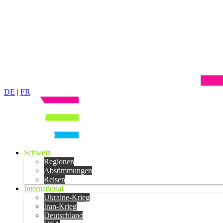
DE
|
FR
Schweiz
Regionen
Abstimmungen
Reisen
International
Ukraine-Krieg
Iran-Krieg
Deutschland