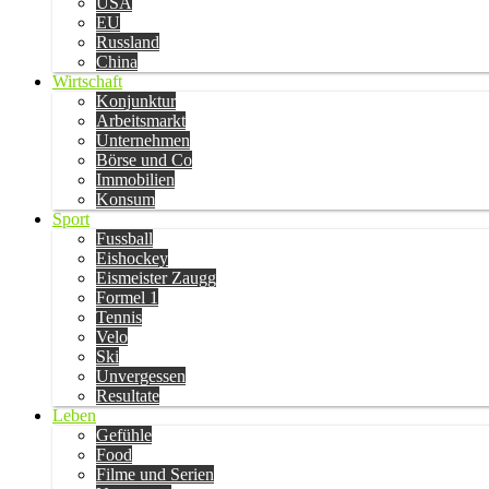
USA
EU
Russland
China
Wirtschaft
Konjunktur
Arbeitsmarkt
Unternehmen
Börse und Co
Immobilien
Konsum
Sport
Fussball
Eishockey
Eismeister Zaugg
Formel 1
Tennis
Velo
Ski
Unvergessen
Resultate
Leben
Gefühle
Food
Filme und Serien