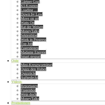
Gärtner Graf
KI-Kosmos
Loading …
Down by Law
Move on up
Watts On
Rat der Weisen
MoneyTalks
Sektenblog
Work in Progress
Top Job
Zugestiegen
Madame Energie
Smart gespart
Quiz
Mini-Kreuzworträtsel
Quizz den Huber
Quizzticle
Aufgedeckt
Videos
Reportagen
Fragenbot
Wein doch
MoneyTalks
Promotionen