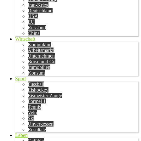
Iran-Krieg
Deutschland
USA
EU
Russland
China
Wirtschaft
Konjunktur
Arbeitsmarkt
Unternehmen
Börse und Co
Immobilien
Konsum
Sport
Fussball
Eishockey
Eismeister Zaugg
Formel 1
Tennis
Velo
Ski
Unvergessen
Resultate
Leben
Gefühle