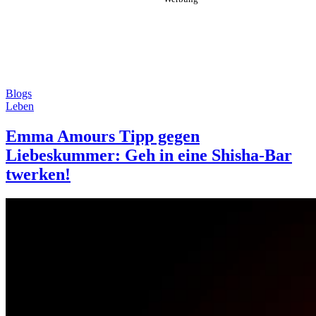
Blogs
Leben
Emma Amours Tipp gegen
Liebeskummer: Geh in eine Shisha-Bar
twerken!