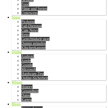
Food
Filme und Serien
Unterwegs
Spass
Picdump
Fail-Dienstag
Cute News
Retro
Gerechtigkeit siegt
Dumm gelaufen
Klischeekanone
Digital
Android
Apple
Google
Microsoft
Hardware-Test
Online-Sicherheit
Wissen
History
Gesundheit
Daten
Karten
Blogs