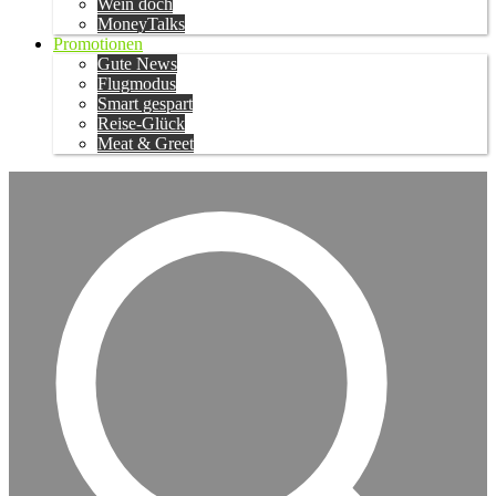
Wein doch
MoneyTalks
Promotionen
Gute News
Flugmodus
Smart gespart
Reise-Glück
Meat & Greet