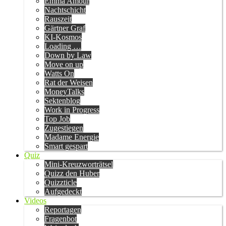
Emma Amour
Nachtschicht
Rauszeit
Gärtner Graf
KI-Kosmos
Loading …
Down by Law
Move on up
Watts On
Rat der Weisen
MoneyTalks
Sektenblog
Work in Progress
Top Job
Zugestiegen
Madame Energie
Smart gespart
Quiz
Mini-Kreuzworträtsel
Quizz den Huber
Quizzticle
Aufgedeckt
Videos
Reportagen
Fragenbot