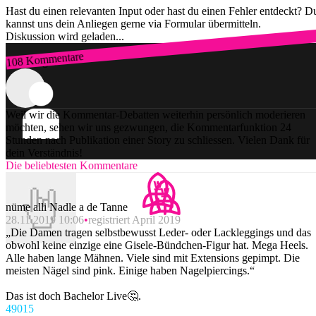
Hast du einen relevanten Input oder hast du einen Fehler entdeckt? D
kannst uns dein Anliegen gerne via Formular übermitteln.
Diskussion wird geladen...
108 Kommentare
Zum Login
Weil wir die Kommentar-Debatten weiterhin persönlich moderieren
möchten, sehen wir uns gezwungen, die Kommentarfunktion 24
Stunden nach Publikation einer Story zu schliessen. Vielen Dank für
dein Verständnis!
Die beliebtesten Kommentare
nüme alli Nadle a de Tanne
28.11.2019 10:06
registriert April 2019
„Die Damen tragen selbstbewusst Leder- oder Lackleggings und das
obwohl keine einzige eine Gisele-Bündchen-Figur hat. Mega Heels.
Alle haben lange Mähnen. Viele sind mit Extensions gepimpt. Die
meisten Nägel sind pink. Einige haben Nagelpiercings.“
Das ist doch Bachelor Live🤔.
490
15