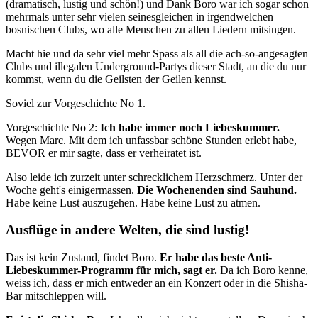
(dramatisch, lustig und schön!) und Dank Boro war ich sogar schon
mehrmals unter sehr vielen seinesgleichen in irgendwelchen
bosnischen Clubs, wo alle Menschen zu allen Liedern mitsingen.
Macht hie und da sehr viel mehr Spass als all die ach-so-angesagten
Clubs und illegalen Underground-Partys dieser Stadt, an die du nur
kommst, wenn du die Geilsten der Geilen kennst.
Soviel zur Vorgeschichte No 1.
Vorgeschichte No 2:
Ich habe immer noch Liebeskummer.
Wegen Marc. Mit dem ich unfassbar schöne Stunden erlebt habe,
BEVOR er mir sagte, dass er verheiratet ist.
Also leide ich zurzeit unter schrecklichem Herzschmerz. Unter der
Woche geht's einigermassen.
Die Wochenenden sind Sauhund.
Habe keine Lust auszugehen. Habe keine Lust zu atmen.
Ausflüge in andere Welten, die sind lustig!
Das ist kein Zustand, findet Boro.
Er habe das beste Anti-
Liebeskummer-Programm für mich, sagt er.
Da ich Boro kenne,
weiss ich, dass er mich entweder an ein Konzert oder in die Shisha-
Bar mitschleppen will.