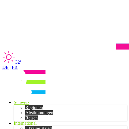
32°
DE
|
FR
Schweiz
Regionen
Abstimmungen
Reisen
International
Ukraine-Krieg