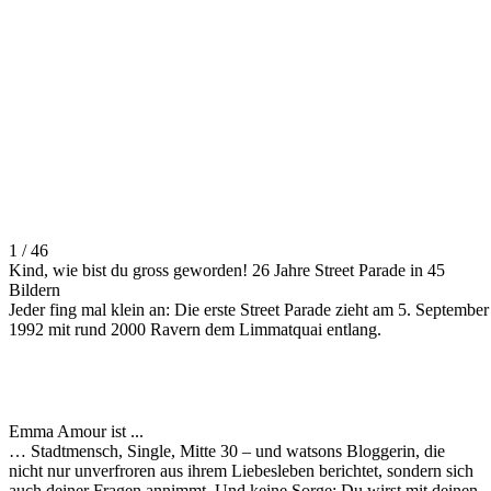
1 / 46
Kind, wie bist du gross geworden! 26 Jahre Street Parade in 45
Bildern
Jeder fing mal klein an: Die erste Street Parade zieht am 5. September
1992 mit rund 2000 Ravern dem Limmatquai entlang.
Emma Amour ist ...
… Stadtmensch, Single, Mitte 30 – und watsons Bloggerin, die
nicht nur unverfroren aus ihrem Liebesleben berichtet, sondern sich
auch deiner Fragen annimmt. Und keine Sorge: Du wirst mit deinen