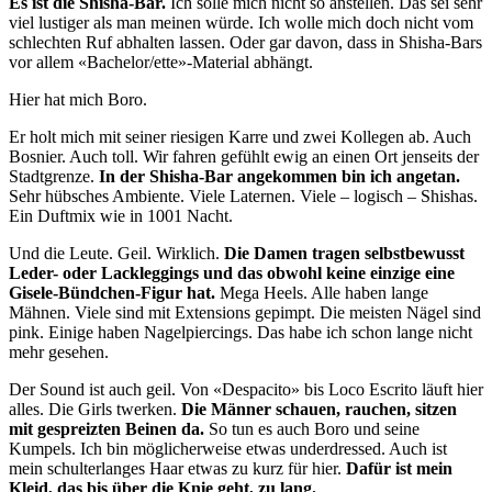
Es ist die Shisha-Bar.
Ich solle mich nicht so anstellen. Das sei sehr
viel lustiger als man meinen würde. Ich wolle mich doch nicht vom
schlechten Ruf abhalten lassen. Oder gar davon, dass in Shisha-Bars
vor allem «Bachelor/ette»-Material abhängt.
Hier hat mich Boro.
Er holt mich mit seiner riesigen Karre und zwei Kollegen ab. Auch
Bosnier. Auch toll. Wir fahren gefühlt ewig an einen Ort jenseits der
Stadtgrenze.
In der Shisha-Bar angekommen bin ich angetan.
Sehr hübsches Ambiente. Viele Laternen. Viele – logisch – Shishas.
Ein Duftmix wie in 1001 Nacht.
Und die Leute. Geil. Wirklich.
Die Damen tragen selbstbewusst
Leder- oder Lackleggings und das obwohl keine einzige eine
Gisele-Bündchen-Figur hat.
Mega Heels. Alle haben lange
Mähnen. Viele sind mit Extensions gepimpt. Die meisten Nägel sind
pink. Einige haben Nagelpiercings. Das habe ich schon lange nicht
mehr gesehen.
Der Sound ist auch geil. Von «Despacito» bis Loco Escrito läuft hier
alles. Die Girls twerken.
Die Männer schauen, rauchen, sitzen
mit gespreizten Beinen da.
So tun es auch Boro und seine
Kumpels. Ich bin möglicherweise etwas underdressed. Auch ist
mein schulterlanges Haar etwas zu kurz für hier.
Dafür ist mein
Kleid, das bis über die Knie geht, zu lang.