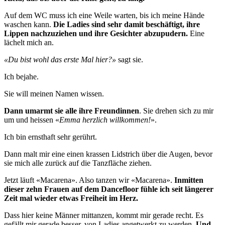
Auf dem WC muss ich eine Weile warten, bis ich meine Hände
waschen kann.
Die Ladies sind sehr damit beschäftigt, ihre
Lippen nachzuziehen und ihre Gesichter abzupudern.
Eine
lächelt mich an.
«Du bist wohl das erste Mal hier?»
sagt sie.
Ich bejahe.
Sie will meinen Namen wissen.
Dann umarmt sie alle ihre Freundinnen
. Sie drehen sich zu mir
um und heissen «
Emma herzlich willkommen!
».
Ich bin ernsthaft sehr gerührt.
Dann malt mir eine einen krassen Lidstrich über die Augen, bevor
sie mich alle zurück auf die Tanzfläche ziehen.
Jetzt läuft «Macarena». Also tanzen wir «Macarena».
Inmitten
dieser zehn Frauen auf dem Dancefloor fühle ich seit längerer
Zeit mal wieder etwas Freiheit im Herz.
Dass hier keine Männer mittanzen, kommt mir gerade recht. Es
gefällt mir gerade besser, von Ladies angetwerkt zu werden.
Und