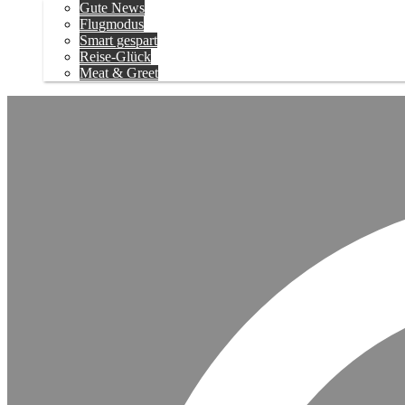
Gute News
Flugmodus
Smart gespart
Reise-Glück
Meat & Greet