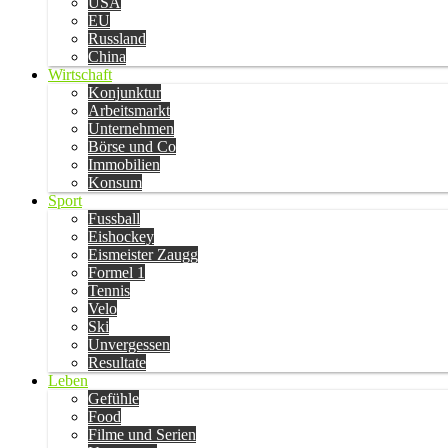
USA
EU
Russland
China
Wirtschaft
Konjunktur
Arbeitsmarkt
Unternehmen
Börse und Co
Immobilien
Konsum
Sport
Fussball
Eishockey
Eismeister Zaugg
Formel 1
Tennis
Velo
Ski
Unvergessen
Resultate
Leben
Gefühle
Food
Filme und Serien