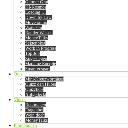
Gärtner Graf
KI-Kosmos
Loading …
Down by Law
Move on up
Watts On
Rat der Weisen
MoneyTalks
Sektenblog
Work in Progress
Top Job
Zugestiegen
Madame Energie
Smart gespart
Quiz
Mini-Kreuzworträtsel
Quizz den Huber
Quizzticle
Aufgedeckt
Videos
Reportagen
Fragenbot
Wein doch
MoneyTalks
Promotionen