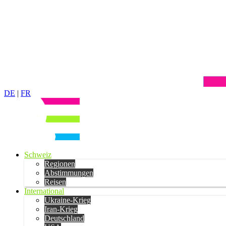
DE
|
FR
Schweiz
Regionen
Abstimmungen
Reisen
International
Ukraine-Krieg
Iran-Krieg
Deutschland