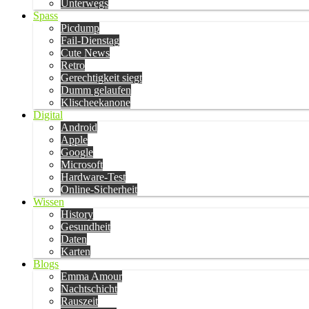
Unterwegs
Spass
Picdump
Fail-Dienstag
Cute News
Retro
Gerechtigkeit siegt
Dumm gelaufen
Klischeekanone
Digital
Android
Apple
Google
Microsoft
Hardware-Test
Online-Sicherheit
Wissen
History
Gesundheit
Daten
Karten
Blogs
Emma Amour
Nachtschicht
Rauszeit