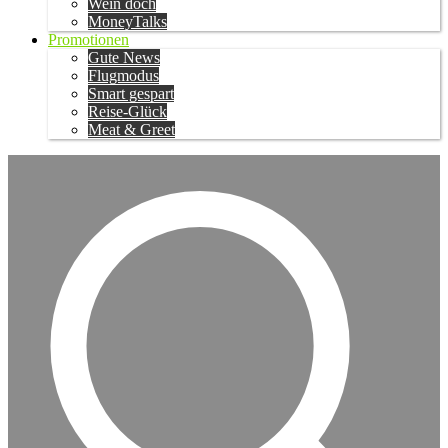
Wein doch
MoneyTalks
Promotionen
Gute News
Flugmodus
Smart gespart
Reise-Glück
Meat & Greet