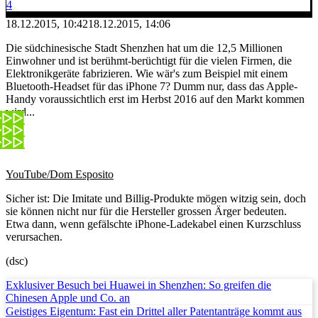
4
18.12.2015, 10:42
18.12.2015, 14:06
Die südchinesische Stadt Shenzhen hat um die 12,5 Millionen
Einwohner und ist berühmt-berüchtigt für die vielen Firmen, die
Elektronikgeräte fabrizieren. Wie wär's zum Beispiel mit einem
Bluetooth-Headset für das iPhone 7? Dumm nur, dass das Apple-
Handy voraussichtlich erst im Herbst 2016 auf den Markt kommen
wird...
YouTube/Dom Esposito
Sicher ist: Die Imitate und Billig-Produkte mögen witzig sein, doch
sie können nicht nur für die Hersteller grossen Ärger bedeuten.
Etwa dann, wenn gefälschte iPhone-Ladekabel einen Kurzschluss
verursachen.
(dsc)
Exklusiver Besuch bei Huawei in Shenzhen: So greifen die
Chinesen Apple und Co. an
Geistiges Eigentum: Fast ein Drittel aller Patentanträge kommt aus