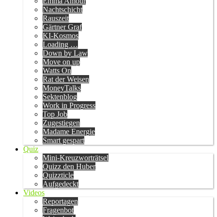
Emma Amour
Nachtschicht
Rauszeit
Gärtner Graf
KI-Kosmos
Loading …
Down by Law
Move on up
Watts On
Rat der Weisen
MoneyTalks
Sektenblog
Work in Progress
Top Job
Zugestiegen
Madame Energie
Smart gespart
Quiz
Mini-Kreuzworträtsel
Quizz den Huber
Quizzticle
Aufgedeckt
Videos
Reportagen
Fragenbot