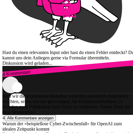
Hast du einen relevanten Input oder hast du einen Fehler entdeckt? D
kannst uns dein Anliegen gerne via Formular übermitteln.
Diskussion wird geladen...
4 Kommentare
Zum Login
Weil wir die Kommentar-Debatten weiterhin persönlich moderieren
möchten, sehen wir uns gezwungen, die Kommentarfunktion 24
Stunden nach Publikation einer Story zu schliessen. Vielen Dank für
dein Verständnis!
4
Alle Kommentare anzeigen
Warum der «beispiellose Cyber-Zwischenfall» für OpenAI zum
idealen Zeitpunkt kommt