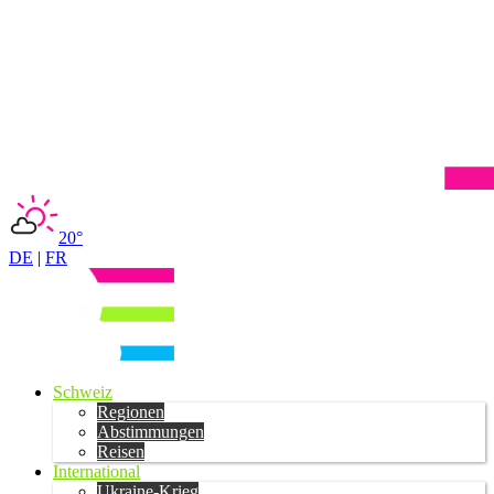
20°
DE
|
FR
Schweiz
Regionen
Abstimmungen
Reisen
International
Ukraine-Krieg