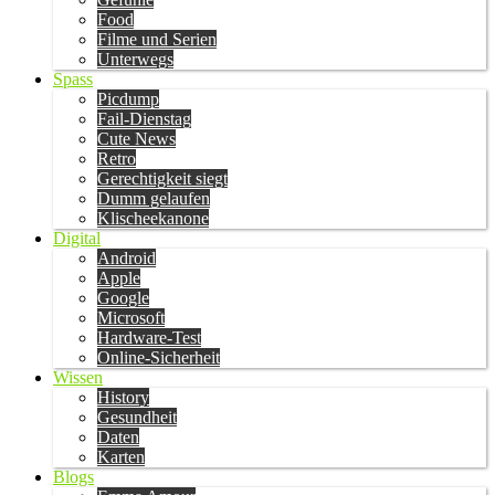
Food
Filme und Serien
Unterwegs
Spass
Picdump
Fail-Dienstag
Cute News
Retro
Gerechtigkeit siegt
Dumm gelaufen
Klischeekanone
Digital
Android
Apple
Google
Microsoft
Hardware-Test
Online-Sicherheit
Wissen
History
Gesundheit
Daten
Karten
Blogs