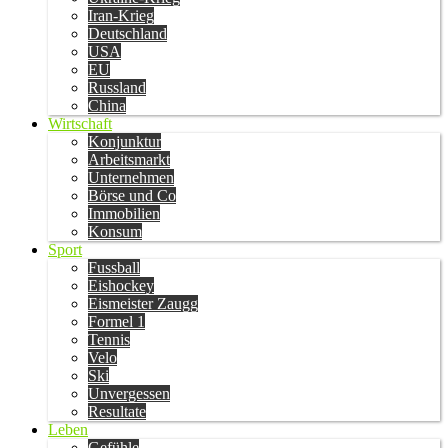
Iran-Krieg
Deutschland
USA
EU
Russland
China
Wirtschaft
Konjunktur
Arbeitsmarkt
Unternehmen
Börse und Co
Immobilien
Konsum
Sport
Fussball
Eishockey
Eismeister Zaugg
Formel 1
Tennis
Velo
Ski
Unvergessen
Resultate
Leben
Gefühle