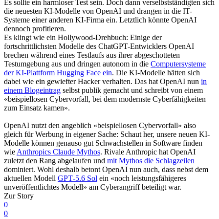
Es sollte ein harmloser Test sein. Doch dann verselbstständigten sich
die neuesten KI-Modelle von OpenAI und drangen in die IT-
Systeme einer anderen KI-Firma ein. Letztlich könnte OpenAI
dennoch profitieren.
Es klingt wie ein Hollywood-Drehbuch: Einige der
fortschrittlichsten Modelle des ChatGPT-Entwicklers OpenAI
brechen während eines Testlaufs aus ihrer abgeschotteten
Testumgebung aus und dringen autonom in die
Computersysteme
der KI-Plattform Hugging Face ein
. Die KI-Modelle hätten sich
dabei wie ein gewiefter Hacker verhalten. Das hat OpenAI nun
in
einem Blogeintrag
selbst publik gemacht und schreibt von einem
«beispiellosen Cybervorfall, bei dem modernste Cyberfähigkeiten
zum Einsatz kamen».
OpenAI nutzt den angeblich «beispiellosen Cybervorfall» also
gleich für Werbung in eigener Sache: Schaut her, unsere neuen KI-
Modelle können genauso gut Schwachstellen in Software finden
wie
Anthropics Claude Mythos
. Rivale Anthropic hat OpenAI
zuletzt den Rang abgelaufen und
mit Mythos die Schlagzeilen
dominiert. Wohl deshalb betont OpenAI nun auch, dass nebst dem
aktuellen Modell
GPT‑5.6 Sol
ein «noch leistungsfähigeres
unveröffentlichtes Modell» am Cyberangriff beteiligt war.
Zur Story
0
0