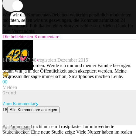
Weil wir die Kommentar-Debatten weiterhin persönlich moderieren
möchten, sehen wir uns gezwungen, die Kommentarfunktion 24
Stunden nach Publikation einer Story zu schliessen. Vielen Dank für
dein Verständnis!
Die beliebtesten Kommentare
Ganjaflash
14.08.2018 17:38
registriert Dezember 2015
Sehr schön geworden. Werde ich mir und meiner Familie besorgen.
Mann will ja in der Öffentlichkeit auch akzeptiert werden. Meine
Urgrossmutter sagte immer schon, Smartphones machen Leute.
0
0
Melden
Zum Kommentar
18
Alle Kommentare anzeigen
Digitaler Seitensprung? Warum viele Nutzer von KI-Partnern eine
reale Beziehung führen
KI-Partner sind nicht nur ein Trostpflaster für introvertierte
Beitrag melden
Stubenhocker. Eine neue Studie zeigt: Viele Nutzer haben im realen