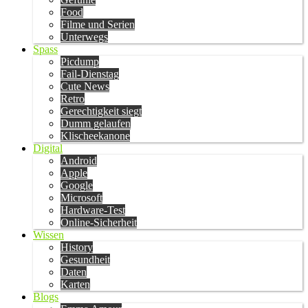
Food
Filme und Serien
Unterwegs
Spass
Picdump
Fail-Dienstag
Cute News
Retro
Gerechtigkeit siegt
Dumm gelaufen
Klischeekanone
Digital
Android
Apple
Google
Microsoft
Hardware-Test
Online-Sicherheit
Wissen
History
Gesundheit
Daten
Karten
Blogs