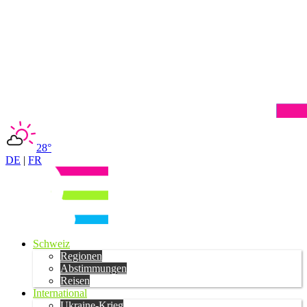
28°
DE
|
FR
Schweiz
Regionen
Abstimmungen
Reisen
International
Ukraine-Krieg