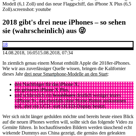
Modell (6,1 Zoll) und das neue Flaggschiff, das iPhone X Plus (6,5
Zoll).
screenshot: youtube
2018 gibt's drei neue iPhones – so sehen
sie (wahrscheinlich) aus 😜
18
14.08.2018, 16:05
15.08.2018, 07:34
In ziemlich genau einem Monat enthüllt Apple die 2018er-iPhones.
Wie wir aus zuverlässiger Quelle wissen, bringen die Kalifornier
dieses Jahr
drei neue Smartphone-Modelle an den Start
:
den Nachfolger für das iPhone X,
ein grösseres iPhone X Plus,
und schliesslich ein
bezahlbares
deutlich weniger teures
«iPhone 9», das ebenfalls ohne Home-Button auskommen
soll, aber ein LCD- statt OLED-Display besitzt.
Wer sich nicht länger gedulden möchte und bereits heute einen Blick
auf die neuen iPhones werfen will, sollte sich das folgende Video zu
Gemüte führen. In hochauflösenden Bildern werden täuschend echt
wirkende Dummys aus China gezeigt, die gemäss den geleakten