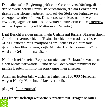
Die italienische Regierung prüft eine Gesetzesverschärfung, die in
der Schweiz bereits Praxis ist: Autofahrern, die am Lenkrad mit
ihrem Smartphone hantieren, soll auf der Stelle der Fahrausweis
entzogen werden können. Diese drastische Massnahme werde
erwogen, sagte der italienische Verkehrsminister in einem
Interview
mit der Tageszeitung «Il Mattino»
am Sonntag.
Laut Bericht werden immer mehr Unfälle auf Italiens Strassen durch
Autofahrer verursacht, die Textnachrichten lesen oder verfassen.
«Das Hantieren mit Smartphones am Steuer ist ein durchaus
gefährliches Phänomen», sagte Minister Danilo Toninelli. «Zu oft
wird die Gefahr unterschätzt.»
Natürlich reiche reine Repression nicht aus. Es brauche vor allem
einen Mentalitätswandel – und da will der Verkehrsminister bei
jungen Leuten mit Informationskampagnen ansetzen.
Allein im letzten Jahr wurden in Italien fast 150'000 Menschen
wegen Handy-Verkehrsdelikten verurteilt.
(dsc, via
futurezone.at
)
Das ist der fleischgewordene Alptraum für Drogenhändler