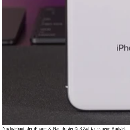
Nachgebaut: der iPhone-X-Nachfolger (5,8 Zoll), das neue Budget-