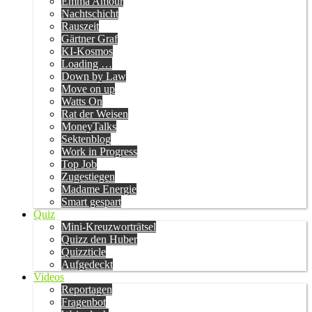
Emma Amour
Nachtschicht
Rauszeit
Gärtner Graf
KI-Kosmos
Loading …
Down by Law
Move on up
Watts On
Rat der Weisen
MoneyTalks
Sektenblog
Work in Progress
Top Job
Zugestiegen
Madame Energie
Smart gespart
Quiz
Mini-Kreuzworträtsel
Quizz den Huber
Quizzticle
Aufgedeckt
Videos
Reportagen
Fragenbot