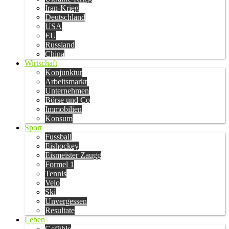
Iran-Krieg
Deutschland
USA
EU
Russland
China
Wirtschaft
Konjunktur
Arbeitsmarkt
Unternehmen
Börse und Co
Immobilien
Konsum
Sport
Fussball
Eishockey
Eismeister Zaugg
Formel 1
Tennis
Velo
Ski
Unvergessen
Resultate
Leben
Gefühle