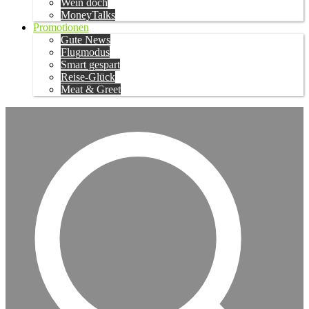
Wein doch
MoneyTalks
Promotionen
Gute News
Flugmodus
Smart gespart
Reise-Glück
Meat & Greet