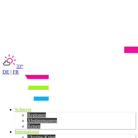
33°
DE
|
FR
Schweiz
Regionen
Abstimmungen
Reisen
International
Ukraine-Krieg