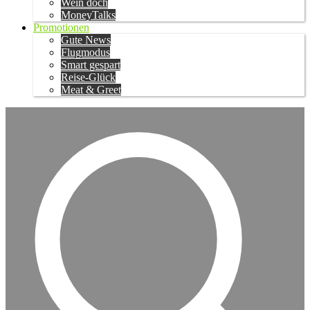
Wein doch
MoneyTalks
Promotionen
Gute News
Flugmodus
Smart gespart
Reise-Glück
Meat & Greet