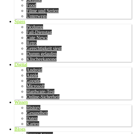
Food
Filme und Serien
Unterwegs
Spass
Picdump
Fail-Dienstag
Cute News
Retro
Gerechtigkeit siegt
Dumm gelaufen
Klischeekanone
Digital
Android
Apple
Google
Microsoft
Hardware-Test
Online-Sicherheit
Wissen
History
Gesundheit
Daten
Karten
Blogs