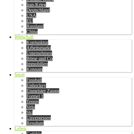
Iran-Krieg
Deutschland
USA
EU
Russland
China
Wirtschaft
Konjunktur
Arbeitsmarkt
Unternehmen
Börse und Co
Immobilien
Konsum
Sport
Fussball
Eishockey
Eismeister Zaugg
Formel 1
Tennis
Velo
Ski
Unvergessen
Resultate
Leben
Gefühle