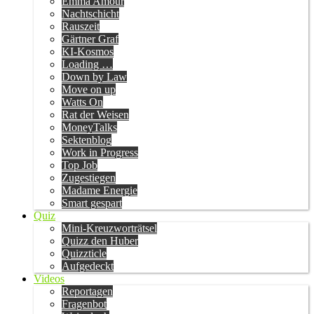
Emma Amour
Nachtschicht
Rauszeit
Gärtner Graf
KI-Kosmos
Loading …
Down by Law
Move on up
Watts On
Rat der Weisen
MoneyTalks
Sektenblog
Work in Progress
Top Job
Zugestiegen
Madame Energie
Smart gespart
Quiz
Mini-Kreuzworträtsel
Quizz den Huber
Quizzticle
Aufgedeckt
Videos
Reportagen
Fragenbot