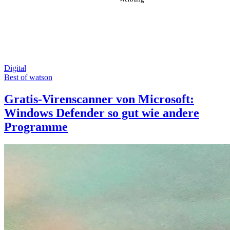
Digital
Best of watson
Gratis-Virenscanner von Microsoft:
Windows Defender so gut wie andere
Programme