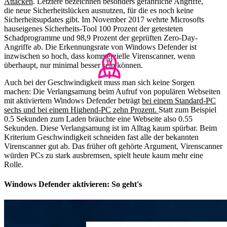
Attacken
. Letztere bezeichnen besonders gefährliche Angriffe,
die neue Sicherheitslücken ausnutzen, für die es noch keine
Sicherheitsupdates gibt. Im November 2017 wehrte Microsofts
hauseigenes Sicherheits-Tool 100 Prozent der getesteten
Schadprogramme und 98,9 Prozent der geprüften Zero-Day-
Angriffe ab. Die Erkennungsrate von Windows Defender ist
inzwischen so hoch, dass kommerzielle Virenscanner, wenn
überhaupt, nur minimal besser sein können.
Auch bei der Geschwindigkeit muss man sich keine Sorgen
machen: Die Verlangsamung beim Aufruf von populären Webseiten
mit aktiviertem Windows Defender beträgt
bei einem Standard-PC
sechs und bei einem Highend-PC zehn Prozent.
Statt zum Beispiel
0.5 Sekunden zum Laden bräuchte eine Webseite also 0.55
Sekunden. Diese Verlangsamung ist im Alltag kaum spürbar. Beim
Kriterium Geschwindigkeit schneiden fast alle der bekannten
Virenscanner gut ab. Das früher oft gehörte Argument, Virenscanner
würden PCs zu stark ausbremsen, spielt heute kaum mehr eine
Rolle.
Windows Defender aktivieren: So geht's