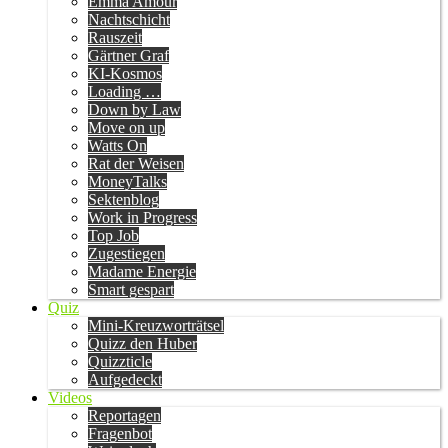
Emma Amour
Nachtschicht
Rauszeit
Gärtner Graf
KI-Kosmos
Loading …
Down by Law
Move on up
Watts On
Rat der Weisen
MoneyTalks
Sektenblog
Work in Progress
Top Job
Zugestiegen
Madame Energie
Smart gespart
Quiz
Mini-Kreuzworträtsel
Quizz den Huber
Quizzticle
Aufgedeckt
Videos
Reportagen
Fragenbot