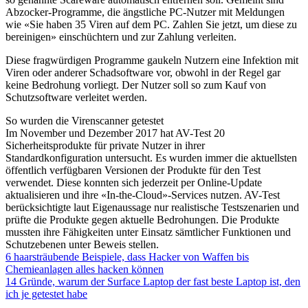
Abzocker-Programme, die ängstliche PC-Nutzer mit Meldungen
wie «Sie haben 35 Viren auf dem PC. Zahlen Sie jetzt, um diese zu
bereinigen» einschüchtern und zur Zahlung verleiten.
Diese fragwürdigen Programme gaukeln Nutzern eine Infektion mit
Viren oder anderer Schadsoftware vor, obwohl in der Regel gar
keine Bedrohung vorliegt. Der Nutzer soll so zum Kauf von
Schutzsoftware verleitet werden.
So wurden die Virenscanner getestet
Im November und Dezember 2017 hat AV-Test 20
Sicherheitsprodukte für private Nutzer in ihrer
Standardkonfiguration untersucht. Es wurden immer die aktuellsten
öffentlich verfügbaren Versionen der Produkte für den Test
verwendet. Diese konnten sich jederzeit per Online-Update
aktualisieren und ihre «In-the-Cloud»-Services nutzen. AV-Test
berücksichtigte laut Eigenaussage nur realistische Testszenarien und
prüfte die Produkte gegen aktuelle Bedrohungen. Die Produkte
mussten ihre Fähigkeiten unter Einsatz sämtlicher Funktionen und
Schutzebenen unter Beweis stellen.
6 haarsträubende Beispiele, dass Hacker von Waffen bis
Chemieanlagen alles hacken können
14 Gründe, warum der Surface Laptop der fast beste Laptop ist, den
ich je getestet habe