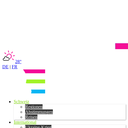
28°
DE
|
FR
Schweiz
Regionen
Abstimmungen
Reisen
International
Ukraine-Krieg