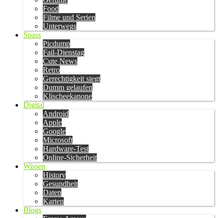
Food
Filme und Serien
Unterwegs
Spass
Picdump
Fail-Dienstag
Cute News
Retro
Gerechtigkeit siegt
Dumm gelaufen
Klischeekanone
Digital
Android
Apple
Google
Microsoft
Hardware-Test
Online-Sicherheit
Wissen
History
Gesundheit
Daten
Karten
Blogs