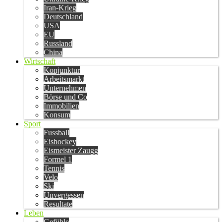
Iran-Krieg
Deutschland
USA
EU
Russland
China
Wirtschaft
Konjunktur
Arbeitsmarkt
Unternehmen
Börse und Co
Immobilien
Konsum
Sport
Fussball
Eishockey
Eismeister Zaugg
Formel 1
Tennis
Velo
Ski
Unvergessen
Resultate
Leben
Gefühle