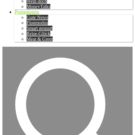
Wein doch
MoneyTalks
Promotionen
Gute News
Flugmodus
Smart gespart
Reise-Glück
Meat & Greet