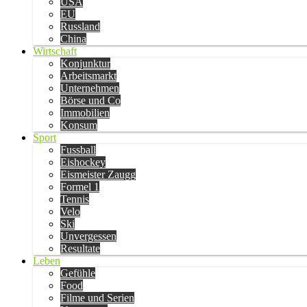
USA
EU
Russland
China
Wirtschaft
Konjunktur
Arbeitsmarkt
Unternehmen
Börse und Co
Immobilien
Konsum
Sport
Fussball
Eishockey
Eismeister Zaugg
Formel 1
Tennis
Velo
Ski
Unvergessen
Resultate
Leben
Gefühle
Food
Filme und Serien