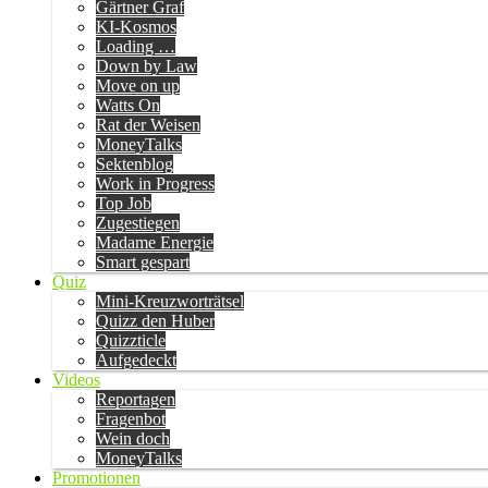
Gärtner Graf
KI-Kosmos
Loading …
Down by Law
Move on up
Watts On
Rat der Weisen
MoneyTalks
Sektenblog
Work in Progress
Top Job
Zugestiegen
Madame Energie
Smart gespart
Quiz
Mini-Kreuzworträtsel
Quizz den Huber
Quizzticle
Aufgedeckt
Videos
Reportagen
Fragenbot
Wein doch
MoneyTalks
Promotionen