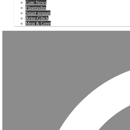
Gute News
Flugmodus
Smart gespart
Reise-Glück
Meat & Greet