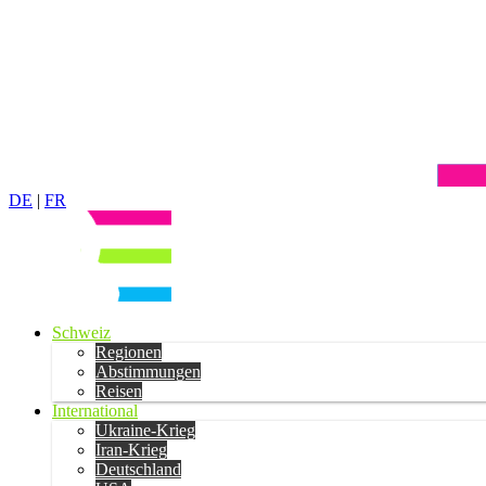
DE
|
FR
Schweiz
Regionen
Abstimmungen
Reisen
International
Ukraine-Krieg
Iran-Krieg
Deutschland