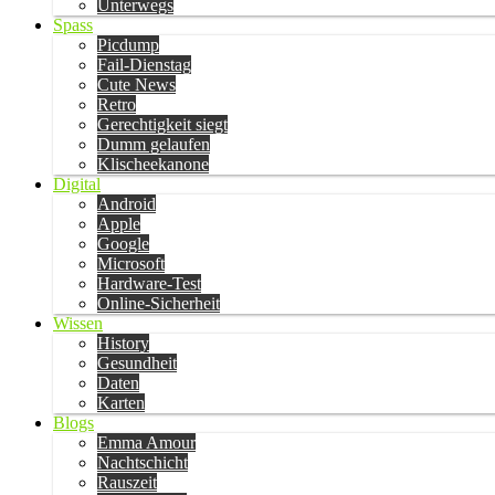
Unterwegs
Spass
Picdump
Fail-Dienstag
Cute News
Retro
Gerechtigkeit siegt
Dumm gelaufen
Klischeekanone
Digital
Android
Apple
Google
Microsoft
Hardware-Test
Online-Sicherheit
Wissen
History
Gesundheit
Daten
Karten
Blogs
Emma Amour
Nachtschicht
Rauszeit