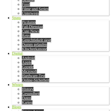
Food
Filme und Serien
Unterwegs
Spass
Picdump
Fail-Dienstag
Cute News
Retro
Gerechtigkeit siegt
Dumm gelaufen
Klischeekanone
Digital
Android
Apple
Google
Microsoft
Hardware-Test
Online-Sicherheit
Wissen
History
Gesundheit
Daten
Karten
Blogs