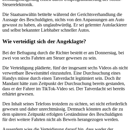
Steuerelektronik.
Die Staatsanwältin betitelte während der Gerichtsverhandlung die
Aussage des Beschuldigten, nichts von den Anpassungen am Auto
gewusst zu haben, als unglaubwürdig. Er sei gelernter Autolackierer
und selbst bekannter Liebhaber schneller Autos.
Wie verteidigt sich der Angeklagte?
Bei der Befragung durch die Richter bestritt er am Donnerstag, bei
zwei von sechs Fahrten am Steuer gewesen zu sein.
Die Verteidigung plädierte, fünf der insgesamt sechs Videos als nicht
verwertbare Beweismittel einzustufen. Eine Durchsuchung eines
Handys müsse durch einen Tatverdacht legitimiert sein. Doch ihr
Mandant hätte zum Zeitpunkt der Durchsuchung bereits gestanden,
dass er der Fahrer im TikTok-Video sei. Der Tatverdacht sei bereits
erhärtet gewesen.
Den Inhalt seines Telefons trotzdem zu sichten, sei nicht erforderlich
gewesen und daher unrechtmässig. Demnach könnten auch die zu
dem späteren Zeitpunkt erfolgten Geständnisse des Beschuldigten
für drei weitere Fahrten nicht als Beweis herangezogen werden.
Ausserdem wies die Verteidigung darauf hin, dass weder der