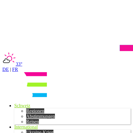
33°
DE
|
FR
Schweiz
Regionen
Abstimmungen
Reisen
International
Ukraine-Krieg