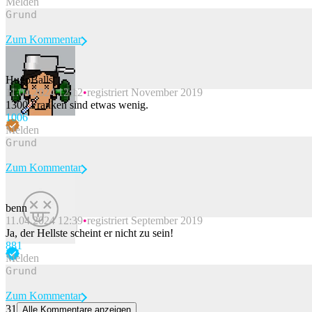
Melden
Zum Kommentar
HugoBalls
11.04.2024 12:12
registriert November 2019
Beitrag melden
1300 Franken sind etwas wenig.
100
6
Melden
Zum Kommentar
benn
11.04.2024 12:39
registriert September 2019
Beitrag melden
Ja, der Hellste scheint er nicht zu sein!
88
1
Melden
Zum Kommentar
31
Alle Kommentare anzeigen