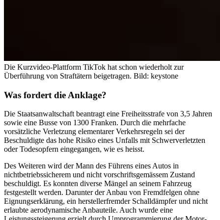
Die Kurzvideo-Plattform TikTok hat schon wiederholt zur
Überführung von Straftätern beigetragen.
Bild: keystone
Was fordert die Anklage?
Die Staatsanwaltschaft beantragt eine Freiheitsstrafe von 3,5 Jahren
sowie eine Busse von 1300 Franken. Durch die mehrfache
vorsätzliche Verletzung elementarer Verkehrsregeln sei der
Beschuldigte das hohe Risiko eines Unfalls mit Schwerverletzten
oder Todesopfern eingegangen, wie es heisst.
Des Weiteren wird der Mann des Führens eines Autos in
nichtbetriebssicherem und nicht vorschriftsgemässem Zustand
beschuldigt. Es konnten diverse Mängel an seinem Fahrzeug
festgestellt werden. Darunter der Anbau von Fremdfelgen ohne
Eignungserklärung, ein herstellerfremder Schalldämpfer und nicht
erlaubte aerodynamische Anbauteile. Auch wurde eine
Leistungssteigerung erzielt durch Umprogrammierung der Motor-