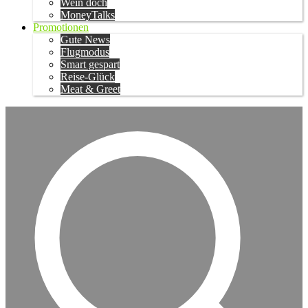
Wein doch
MoneyTalks
Promotionen
Gute News
Flugmodus
Smart gespart
Reise-Glück
Meat & Greet