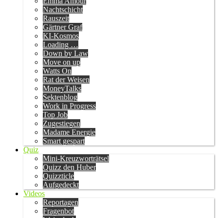
Emma Amour
Nachtschicht
Rauszeit
Gärtner Graf
KI-Kosmos
Loading …
Down by Law
Move on up
Watts On
Rat der Weisen
MoneyTalks
Sektenblog
Work in Progress
Top Job
Zugestiegen
Madame Energie
Smart gespart
Quiz
Mini-Kreuzworträtsel
Quizz den Huber
Quizzticle
Aufgedeckt
Videos
Reportagen
Fragenbot