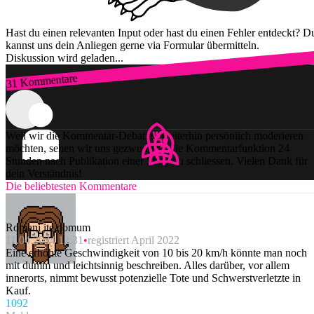
Hast du einen relevanten Input oder hast du einen Fehler entdeckt? D
kannst uns dein Anliegen gerne via Formular übermitteln.
Diskussion wird geladen...
31 Kommentare
Zum Login
Weil wir die Kommentar-Debatten weiterhin persönlich moderieren
möchten, sehen wir uns gezwungen, die Kommentarfunktion 24
Stunden nach Publikation einer Story zu schliessen. Vielen Dank für
dein Verständnis!
Die beliebtesten Kommentare
Romani ite domum
11.04.2024 12:31
registriert April 2022
Eine erhöhte Geschwindigkeit von 10 bis 20 km/h könnte man noch
mit dumm und leichtsinnig beschreiben. Alles darüber, vor allem
innerorts, nimmt bewusst potenzielle Tote und Schwerstverletzte in
Kauf.
109
2