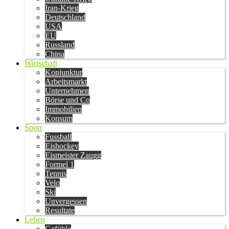
Iran-Krieg
Deutschland
USA
EU
Russland
China
Wirtschaft
Konjunktur
Arbeitsmarkt
Unternehmen
Börse und Co
Immobilien
Konsum
Sport
Fussball
Eishockey
Eismeister Zaugg
Formel 1
Tennis
Velo
Ski
Unvergessen
Resultate
Leben
Gefühle