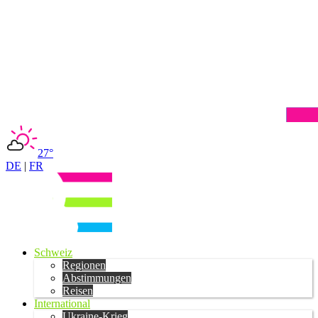
27°
DE
|
FR
Schweiz
Regionen
Abstimmungen
Reisen
International
Ukraine-Krieg