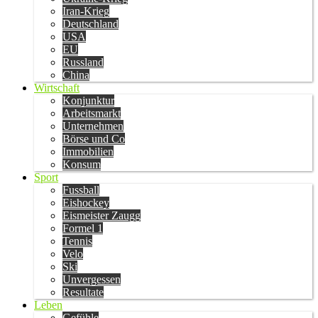
Iran-Krieg
Deutschland
USA
EU
Russland
China
Wirtschaft
Konjunktur
Arbeitsmarkt
Unternehmen
Börse und Co
Immobilien
Konsum
Sport
Fussball
Eishockey
Eismeister Zaugg
Formel 1
Tennis
Velo
Ski
Unvergessen
Resultate
Leben
Gefühle