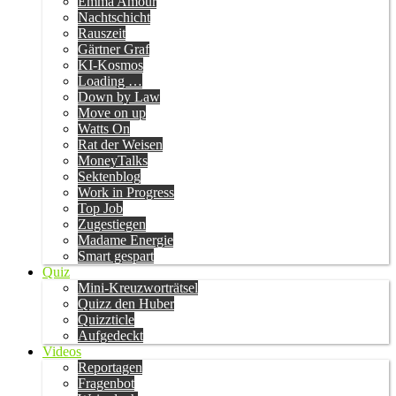
Emma Amour
Nachtschicht
Rauszeit
Gärtner Graf
KI-Kosmos
Loading …
Down by Law
Move on up
Watts On
Rat der Weisen
MoneyTalks
Sektenblog
Work in Progress
Top Job
Zugestiegen
Madame Energie
Smart gespart
Quiz
Mini-Kreuzworträtsel
Quizz den Huber
Quizzticle
Aufgedeckt
Videos
Reportagen
Fragenbot