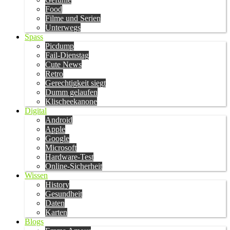
Food
Filme und Serien
Unterwegs
Spass
Picdump
Fail-Dienstag
Cute News
Retro
Gerechtigkeit siegt
Dumm gelaufen
Klischeekanone
Digital
Android
Apple
Google
Microsoft
Hardware-Test
Online-Sicherheit
Wissen
History
Gesundheit
Daten
Karten
Blogs