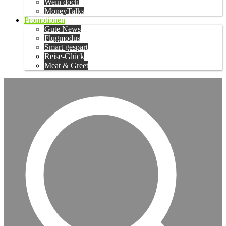
Wein doch
MoneyTalks
Promotionen
Gute News
Flugmodus
Smart gespart
Reise-Glück
Meat & Greet