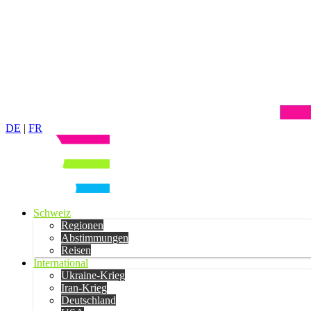
DE
|
FR
Schweiz
Regionen
Abstimmungen
Reisen
International
Ukraine-Krieg
Iran-Krieg
Deutschland