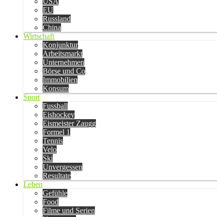
USA
EU
Russland
China
Wirtschaft
Konjunktur
Arbeitsmarkt
Unternehmen
Börse und Co
Immobilien
Konsum
Sport
Fussball
Eishockey
Eismeister Zaugg
Formel 1
Tennis
Velo
Ski
Unvergessen
Resultate
Leben
Gefühle
Food
Filme und Serien