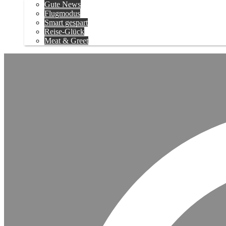
Gute News
Flugmodus
Smart gespart
Reise-Glück
Meat & Greet