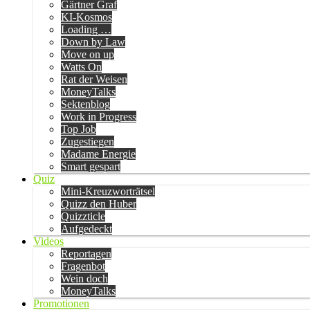
Gärtner Graf
KI-Kosmos
Loading …
Down by Law
Move on up
Watts On
Rat der Weisen
MoneyTalks
Sektenblog
Work in Progress
Top Job
Zugestiegen
Madame Energie
Smart gespart
Quiz
Mini-Kreuzworträtsel
Quizz den Huber
Quizzticle
Aufgedeckt
Videos
Reportagen
Fragenbot
Wein doch
MoneyTalks
Promotionen