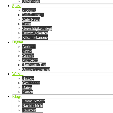
Unterwegs
Spass
Picdump
Fail-Dienstag
Cute News
Retro
Gerechtigkeit siegt
Dumm gelaufen
Klischeekanone
Digital
Android
Apple
Google
Microsoft
Hardware-Test
Online-Sicherheit
Wissen
History
Gesundheit
Daten
Karten
Blogs
Emma Amour
Nachtschicht
Rauszeit