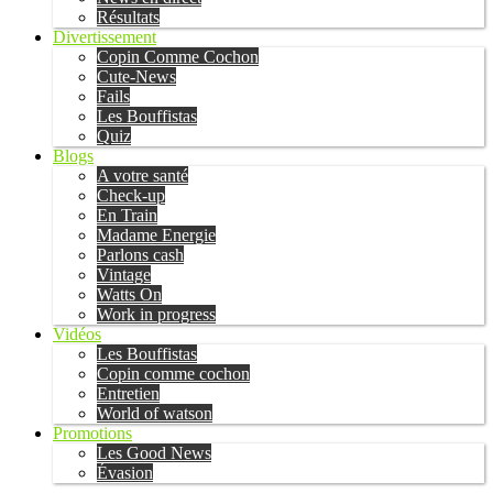
Résultats
Divertissement
Copin Comme Cochon
Cute-News
Fails
Les Bouffistas
Quiz
Blogs
A votre santé
Check-up
En Train
Madame Energie
Parlons cash
Vintage
Watts On
Work in progress
Vidéos
Les Bouffistas
Copin comme cochon
Entretien
World of watson
Promotions
Les Good News
Évasion