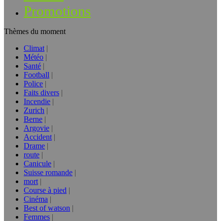
Promotions
Thèmes du moment
Climat
Météo
Santé
Football
Police
Faits divers
Incendie
Zurich
Berne
Argovie
Accident
Drame
route
Canicule
Suisse romande
mort
Course à pied
Cinéma
Best of watson
Femmes