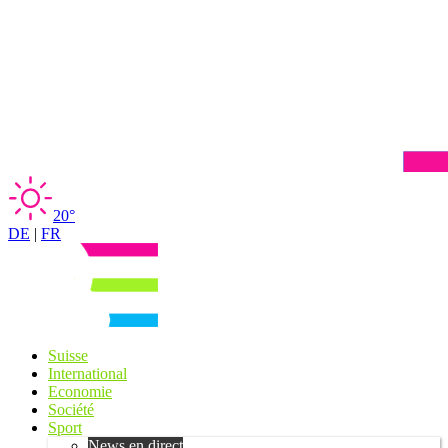
20°
DE
|
FR
Suisse
International
Economie
Société
Sport
News en direct