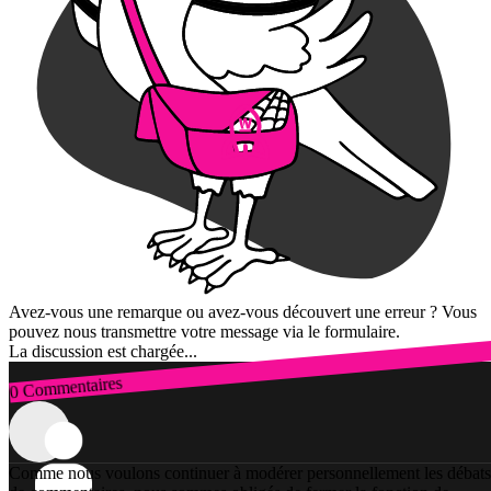
Avez-vous une remarque ou avez-vous découvert une erreur ? Vous
pouvez nous transmettre votre message via le formulaire.
La discussion est chargée...
0 Commentaires
Connexion
Comme nous voulons continuer à modérer personnellement les débats