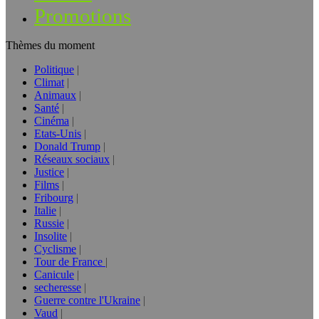
Promotions
Thèmes du moment
Politique
Climat
Animaux
Santé
Cinéma
Etats-Unis
Donald Trump
Réseaux sociaux
Justice
Films
Fribourg
Italie
Russie
Insolite
Cyclisme
Tour de France
Canicule
secheresse
Guerre contre l'Ukraine
Vaud