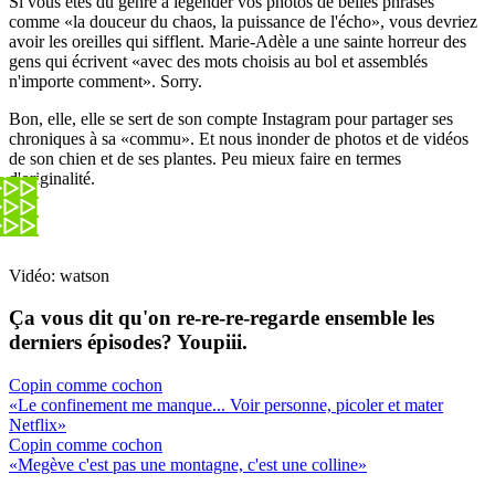
Si vous êtes du genre à légender vos photos de belles phrases
comme «la douceur du chaos, la puissance de l'écho», vous devriez
avoir les oreilles qui sifflent. Marie-Adèle a une sainte horreur des
gens qui écrivent «avec des mots choisis au bol et assemblés
n'importe comment». Sorry.
Bon, elle, elle se sert de son compte Instagram pour partager ses
chroniques à sa «commu». Et nous inonder de photos et de vidéos
de son chien et de ses plantes. Peu mieux faire en termes
d'originalité.
Vidéo: watson
Ça vous dit qu'on re-re-re-regarde ensemble les
derniers épisodes? Youpiii.
Copin comme cochon
«Le confinement me manque... Voir personne, picoler et mater
Netflix»
Copin comme cochon
«Megève c'est pas une montagne, c'est une colline»