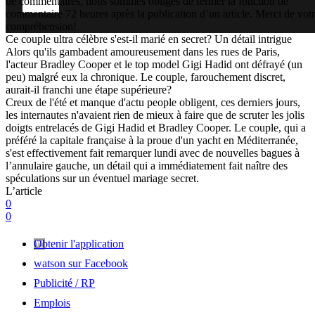
de commentaires, nous sommes obligés de fermer la fonction de
commentaire 72 heures après la publication d’un article. Merci de vot
compréhension!
Ce couple ultra célèbre s'est-il marié en secret? Un détail intrigue
Alors qu'ils gambadent amoureusement dans les rues de Paris,
l'acteur Bradley Cooper et le top model Gigi Hadid ont défrayé (un
peu) malgré eux la chronique. Le couple, farouchement discret,
aurait-il franchi une étape supérieure?
Creux de l'été et manque d'actu people obligent, ces derniers jours,
les internautes n'avaient rien de mieux à faire que de scruter les jolis
doigts entrelacés de Gigi Hadid et Bradley Cooper. Le couple, qui a
préféré la capitale française à la proue d'un yacht en Méditerranée,
s'est effectivement fait remarquer lundi avec de nouvelles bagues à
l’annulaire gauche, un détail qui a immédiatement fait naître des
spéculations sur un éventuel mariage secret.
L’article
0
0
Obtenir l'application
watson sur Facebook
Publicité / RP
Emplois