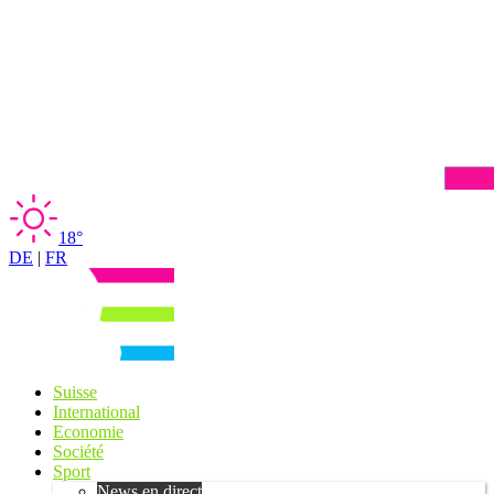
18°
DE
|
FR
Suisse
International
Economie
Société
Sport
News en direct