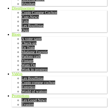
Résultats
Divertissement
Copin Comme Cochon
Cute-News
Fails
Les Bouffistas
Quiz
Blogs
A votre santé
Check-up
En Train
Madame Energie
Parlons cash
Vintage
Watts On
Work in progress
Vidéos
Les Bouffistas
Copin comme cochon
Entretien
World of watson
Promotions
Les Good News
Évasion