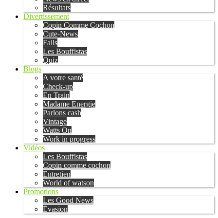
Résultats
Divertissement
Copin Comme Cochon
Cute-News
Fails
Les Bouffistas
Quiz
Blogs
A votre santé
Check-up
En Train
Madame Energie
Parlons cash
Vintage
Watts On
Work in progress
Vidéos
Les Bouffistas
Copin comme cochon
Entretien
World of watson
Promotions
Les Good News
Évasion