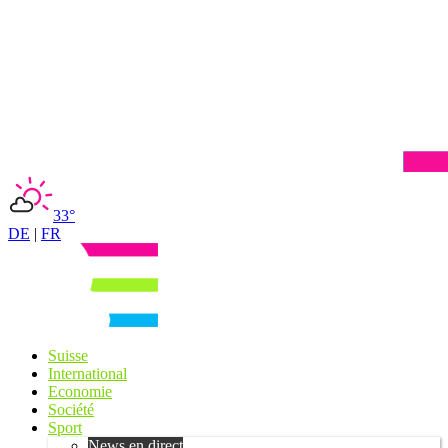
33°
DE
|
FR
Suisse
International
Economie
Société
Sport
News en direct