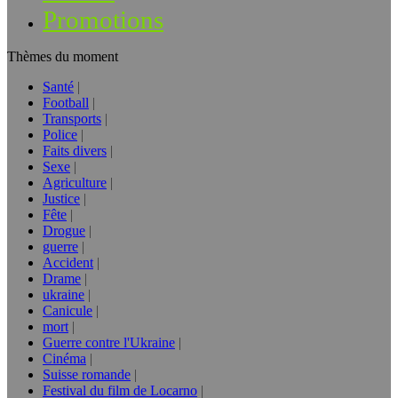
Promotions
Thèmes du moment
Santé
Football
Transports
Police
Faits divers
Sexe
Agriculture
Justice
Fête
Drogue
guerre
Accident
Drame
ukraine
Canicule
mort
Guerre contre l'Ukraine
Cinéma
Suisse romande
Festival du film de Locarno