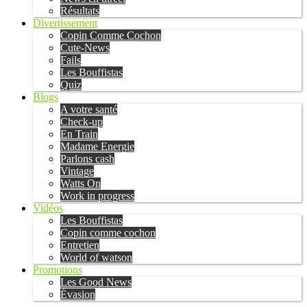
Résultats
Divertissement
Copin Comme Cochon
Cute-News
Fails
Les Bouffistas
Quiz
Blogs
A votre santé
Check-up
En Train
Madame Energie
Parlons cash
Vintage
Watts On
Work in progress
Vidéos
Les Bouffistas
Copin comme cochon
Entretien
World of watson
Promotions
Les Good News
Évasion