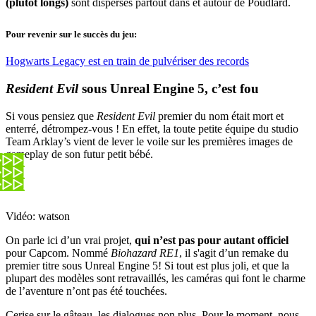
(plutôt longs)
sont dispersés partout dans et autour de Poudlard.
Pour revenir sur le succès du jeu:
Hogwarts Legacy est en train de pulvériser des records
Resident Evil
sous Unreal Engine 5, c’est fou
Si vous pensiez que
Resident Evil
premier du nom était mort et
enterré, détrompez-vous ! En effet, la toute petite équipe du studio
Team Arklay’s vient de lever le voile sur les premières images de
gameplay de son futur petit bébé.
Vidéo: watson
On parle ici d’un vrai projet,
qui n’est pas pour autant officiel
pour Capcom. Nommé
Biohazard RE1
, il s'agit d’un remake du
premier titre sous Unreal Engine 5! Si tout est plus joli, et que la
plupart des modèles sont retravaillés, les caméras qui font le charme
de l’aventure n’ont pas été touchées.
Cerise sur le gâteau, les dialogues non plus. Pour le moment, nous