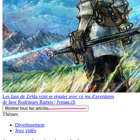
Les fans de Zelda vont se régaler avec ce jeu d'aventures
de Igor Rodrigues Ramos | Jvmag.ch
Montrer tous les articles
Thèmes
Divertissement
Jeux vidéo