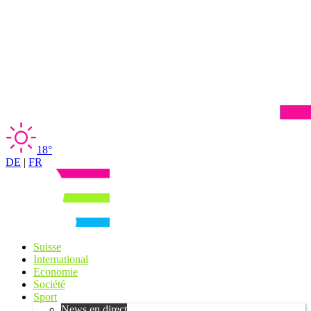
18°
DE
|
FR
Suisse
International
Economie
Société
Sport
News en direct