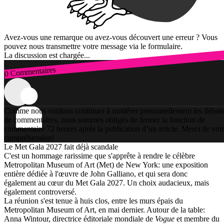
Avez-vous une remarque ou avez-vous découvert une erreur ? Vous
pouvez nous transmettre votre message via le formulaire.
La discussion est chargée...
0 Commentaires
Connexion
Comme nous voulons continuer à modérer personnellement les débats
de commentaires, nous sommes obligés de fermer la fonction de
commentaire 72 heures après la publication d’un article. Merci de vot
compréhension!
Le Met Gala 2027 fait déjà scandale
C'est un hommage rarissime que s'apprête à rendre le célèbre
Metropolitan Museum of Art (Met) de New York: une exposition
entière dédiée à l'œuvre de John Galliano, et qui sera donc
également au cœur du Met Gala 2027. Un choix audacieux, mais
également controversé.
La réunion s'est tenue à huis clos, entre les murs épais du
Metropolitan Museum of Art, en mai dernier. Autour de la table:
Anna Wintour, directrice éditoriale mondiale de
Vogue
et membre du