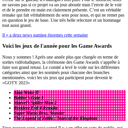
ne savons pas si ce projet va un jour aboutir mais l’envie de le voir
et de le prendre en main est clairement présente. C’est un véritable
remake qui fait véritablement du sens pour nous, et qui ne remet pas
en question le jeu de base. Une très belle relecture et un hommage
tout aussi grand.
Il y a deux news gaming énormes cette semaine
Voici les jeux de l'année pour les Game Awards
Nous y sommes ! Après une année plus que chargée en terme de
sorties vidéoludiques, la cérémonie des Game Awards s’apprête à
faire son grand retour. Le comité a levé le voile sur les différentes
catégories ainsi que les nominés pour chacune des branches
mentionnées. voici les six jeux qui participent pour devenir le
«GOTY 2023»
Alan Wake II
Baldur’s Gate 3
Marvel’s Spider-Man 2
Resident Evil 4 Remake
Super Mario Bros. Wonder
The Legend of Zelda : Tears of the Kingdom
Vous pouvez vous aussi voter! Il y a en effet un vote du public, qui