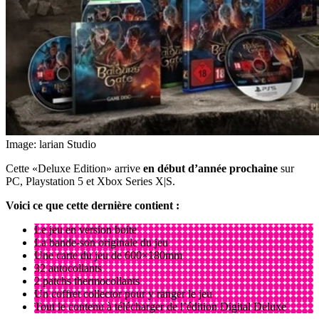
Image: larian Studio
Cette «Deluxe Edition» arrive
en début d’année prochaine
sur
PC, Playstation 5 et Xbox Series X|S.
Voici ce que cette dernière contient :
Le jeu en version boite
La bande-son originale du jeu
Une carte du jeu de 600×180mm
32 autocollants
2 patchs thermocollants
Un coffret collector pour y ranger le jeu
Tout le contenu à télécharger de l’édition Digital Deluxe