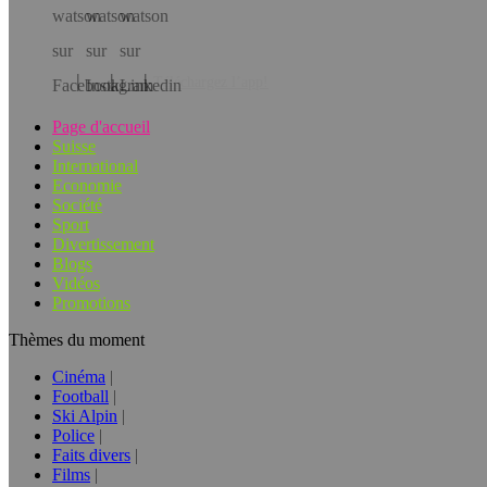
Téléchargez l’app!
Page d'accueil
Suisse
International
Economie
Société
Sport
Divertissement
Blogs
Vidéos
Promotions
Thèmes du moment
Cinéma
Football
Ski Alpin
Police
Faits divers
Films