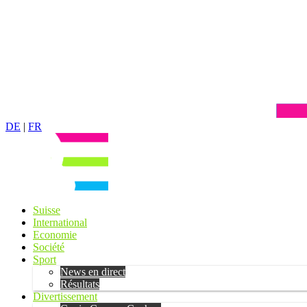
DE
|
FR
Suisse
International
Economie
Société
Sport
News en direct
Résultats
Divertissement