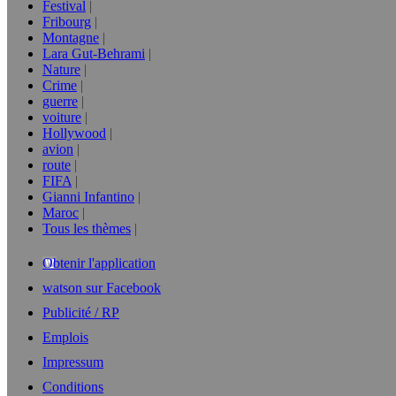
Festival
Fribourg
Montagne
Lara Gut-Behrami
Nature
Crime
guerre
voiture
Hollywood
avion
route
FIFA
Gianni Infantino
Maroc
Tous les thèmes
Obtenir l'application
watson sur Facebook
Publicité / RP
Emplois
Impressum
Conditions