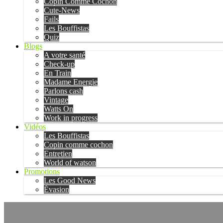
Copin Comme Cochon
Cute-News
Fails
Les Bouffistas
Quiz
Blogs
A votre santé
Check-up
En Train
Madame Energie
Parlons cash
Vintage
Watts On
Work in progress
Vidéos
Les Bouffistas
Copin comme cochon
Entretien
World of watson
Promotions
Les Good News
Évasion