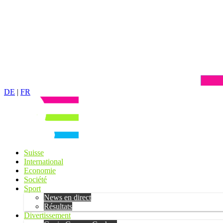
DE
|
FR
Suisse
International
Economie
Société
Sport
News en direct
Résultats
Divertissement