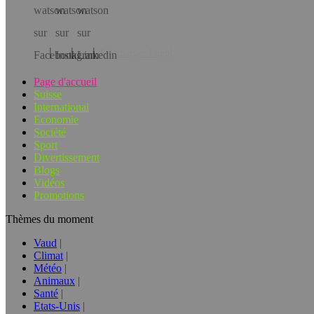
Téléchargez l’app!
Page d'accueil
Suisse
International
Economie
Société
Sport
Divertissement
Blogs
Vidéos
Promotions
Thèmes du moment
Vaud
Climat
Météo
Animaux
Santé
Etats-Unis