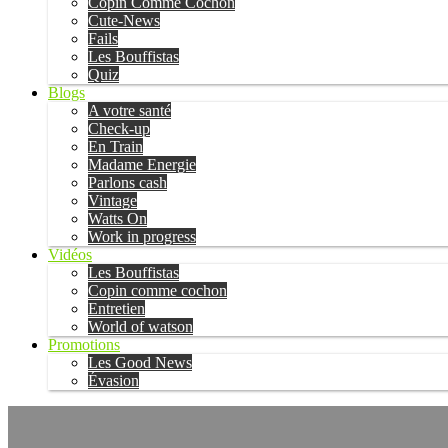
Copin Comme Cochon
Cute-News
Fails
Les Bouffistas
Quiz
Blogs
A votre santé
Check-up
En Train
Madame Energie
Parlons cash
Vintage
Watts On
Work in progress
Vidéos
Les Bouffistas
Copin comme cochon
Entretien
World of watson
Promotions
Les Good News
Évasion