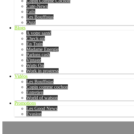
Copin Comme Cochon
Cute-News
Fails
Les Bouffistas
Quiz
Blogs
A votre santé
Check-up
En Train
Madame Energie
Parlons cash
Vintage
Watts On
Work in progress
Vidéos
Les Bouffistas
Copin comme cochon
Entretien
World of watson
Promotions
Les Good News
Évasion