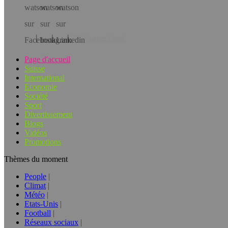
Téléchargez l’app!
Page d'accueil
Suisse
International
Economie
Société
Sport
Divertissement
Blogs
Vidéos
Promotions
Thèmes du moment
People
Climat
Météo
Etats-Unis
Football
Réseaux sociaux