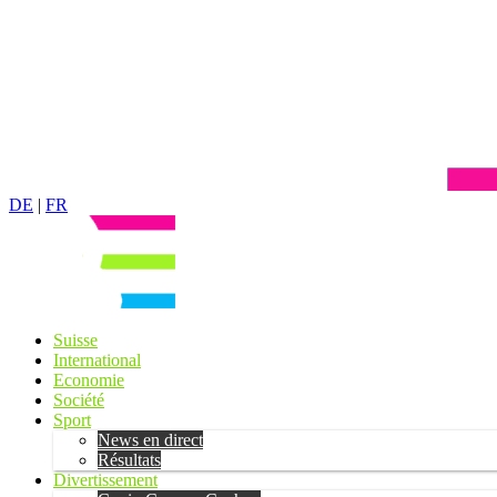
DE
|
FR
Suisse
International
Economie
Société
Sport
News en direct
Résultats
Divertissement