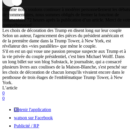
Comme nous voulons continuer à modérer personnellement les débats
de commentaires, nous sommes obligés de fermer la fonction de
commentaire 72 heures après la publication d’un article. Merci de vot
compréhension!
Les choix de décoration des Trump en disent long sur leur couple
Selon un auteur, l'agencement des pièces du président américain et
de la première dame dans la Trump Tower, à New York, est
révélateur des «vies parallèles» que mène le couple.
S'il en est un qui voue une passion presque suspecte aux Trump et à
la vie privée du couple présidentiel, c'est bien Michael Wolff. Dans
un long billet sur son blog Substack, le journaliste, qui a consacré
plusieurs livres aux coulisses de la Maison-Blanche, s'est penché sur
les choix de décoration de chacun lorsqu'ils vivaient encore dans le
penthouse de trois étages de l'emblématique Trump Tower, à New
York.
L’article
0
0
Obtenir l'application
watson sur Facebook
Publicité / RP