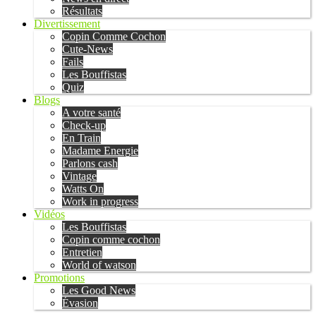
Résultats
Divertissement
Copin Comme Cochon
Cute-News
Fails
Les Bouffistas
Quiz
Blogs
A votre santé
Check-up
En Train
Madame Energie
Parlons cash
Vintage
Watts On
Work in progress
Vidéos
Les Bouffistas
Copin comme cochon
Entretien
World of watson
Promotions
Les Good News
Évasion