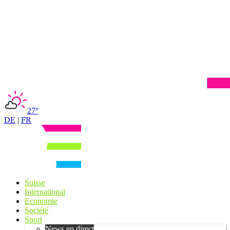
27°
DE
|
FR
Suisse
International
Economie
Société
Sport
News en direct