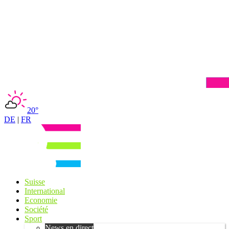
20°
DE
|
FR
Suisse
International
Economie
Société
Sport
News en direct