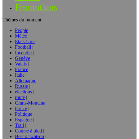
Promotions
Thèmes du moment
People
Météo
Etats-Unis
Football
Incendie
Genève
Valais
France
Italie
Allemagne
Russie
élections
route
Crans-Montana
Police
Politique
Espagne
Trail
Course à pied
Best of watson