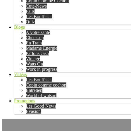
Copin Comme Cochon
Cute-News
Fails
Les Bouffistas
Quiz
Blogs
A votre santé
Check-up
En Train
Madame Energie
Parlons cash
Vintage
Watts On
Work in progress
Vidéos
Les Bouffistas
Copin comme cochon
Entretien
World of watson
Promotions
Les Good News
Évasion