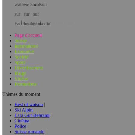
Téléchargez l’app!
Page d'accueil
Suisse
International
Economie
Société
Sport
Divertissement
Blogs
Vidéos
Promotions
Thèmes du moment
Best of watson
Ski Alpin
Lara Gut-Behrami
Cinéma
Police
Suisse romande