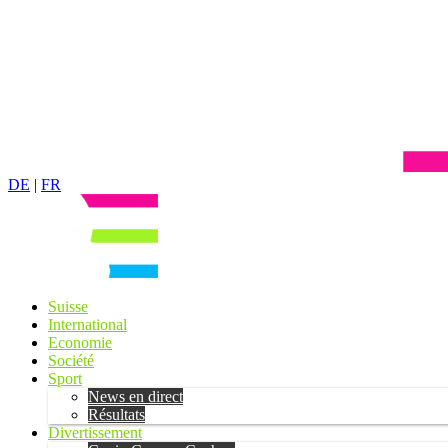
DE
|
FR
Suisse
International
Economie
Société
Sport
News en direct
Résultats
Divertissement