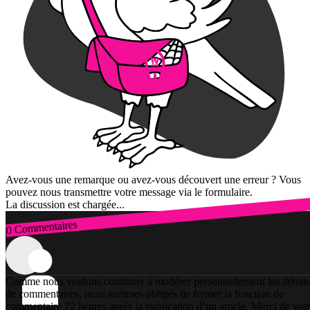
Avez-vous une remarque ou avez-vous découvert une erreur ? Vous
pouvez nous transmettre votre message via le formulaire.
La discussion est chargée...
0 Commentaires
Connexion
Comme nous voulons continuer à modérer personnellement les débats
de commentaires, nous sommes obligés de fermer la fonction de
commentaire 72 heures après la publication d’un article. Merci de vot