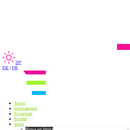
29°
DE
|
FR
Suisse
International
Economie
Société
Sport
News en direct