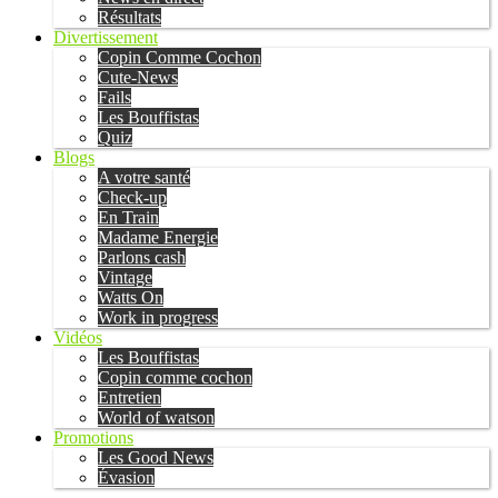
Résultats
Divertissement
Copin Comme Cochon
Cute-News
Fails
Les Bouffistas
Quiz
Blogs
A votre santé
Check-up
En Train
Madame Energie
Parlons cash
Vintage
Watts On
Work in progress
Vidéos
Les Bouffistas
Copin comme cochon
Entretien
World of watson
Promotions
Les Good News
Évasion