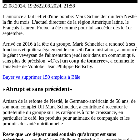
22.08.2024, 19:26
22.08.2024, 21:58
L'annonce a fait l'effet d'une bombe: Mark Schneider quittera Nestlé
la fin du mois. L'actuel directeur de la région Amérique latine, le
Français Laurent Freixe, a été nommé pour lui succéder dès le 1er
septembre.
Arrivé en 2016 à la tête du groupe, Mark Schneider a renoncé à ses
fonctions et quittera également le conseil d'administration, a annoncé
le géant veveysan de l'alimentation jeudi soir dans un communiqué,
sans plus de précision.
«C'est un coup de tonnerre»
, a commenté
l'analyste de Vontobel Jean-Philippe Bertschy.
Bayer va supprimer 150 emplois à Bâle
«Abrupt et sans précédent»
Artisan de la refonte de Nestlé, le Germano-américain de 58 ans, de
son nom complet Ulf Mark Schneider, a contribué à recentrer le
portefeuille du groupe sur les catégories à forte croissance, en
particulier le café, les produits pour animaux de compagnie et les
produits de santé nutritionnelle.
Reste que «ce départ aussi soudain qu'abrupt est sans
précédent»
, a souligné Jean-Philippe Bertschy. Les passations de