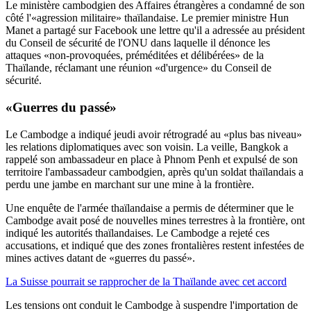
Le ministère cambodgien des Affaires étrangères a condamné de son
côté l'«agression militaire» thaïlandaise. Le premier ministre Hun
Manet a partagé sur Facebook une lettre qu'il a adressée au président
du Conseil de sécurité de l'ONU dans laquelle il dénonce les
attaques «non-provoquées, préméditées et délibérées» de la
Thaïlande, réclamant une réunion «d'urgence» du Conseil de
sécurité.
«Guerres du passé»
Le Cambodge a indiqué jeudi avoir rétrogradé au «plus bas niveau»
les relations diplomatiques avec son voisin. La veille, Bangkok a
rappelé son ambassadeur en place à Phnom Penh et expulsé de son
territoire l'ambassadeur cambodgien, après qu'un soldat thaïlandais a
perdu une jambe en marchant sur une mine à la frontière.
Une enquête de l'armée thaïlandaise a permis de déterminer que le
Cambodge avait posé de nouvelles mines terrestres à la frontière, ont
indiqué les autorités thaïlandaises. Le Cambodge a rejeté ces
accusations, et indiqué que des zones frontalières restent infestées de
mines actives datant de «guerres du passé».
La Suisse pourrait se rapprocher de la Thaïlande avec cet accord
Les tensions ont conduit le Cambodge à suspendre l'importation de