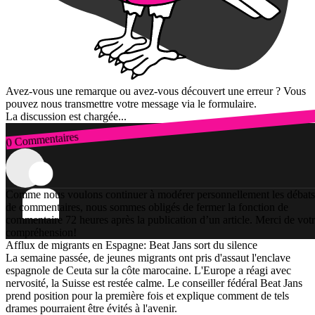
Avez-vous une remarque ou avez-vous découvert une erreur ? Vous
pouvez nous transmettre votre message via le formulaire.
La discussion est chargée...
0 Commentaires
Connexion
Comme nous voulons continuer à modérer personnellement les débats
de commentaires, nous sommes obligés de fermer la fonction de
commentaire 72 heures après la publication d’un article. Merci de vot
compréhension!
Afflux de migrants en Espagne: Beat Jans sort du silence
La semaine passée, de jeunes migrants ont pris d'assaut l'enclave
espagnole de Ceuta sur la côte marocaine. L'Europe a réagi avec
nervosité, la Suisse est restée calme. Le conseiller fédéral Beat Jans
prend position pour la première fois et explique comment de tels
drames pourraient être évités à l'avenir.