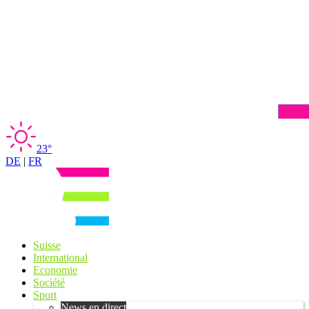
23°
DE
|
FR
Suisse
International
Economie
Société
Sport
News en direct