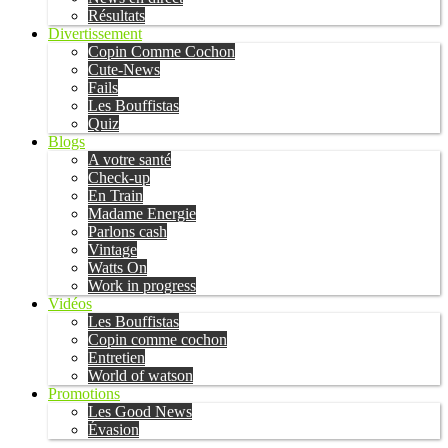
Résultats
Divertissement
Copin Comme Cochon
Cute-News
Fails
Les Bouffistas
Quiz
Blogs
A votre santé
Check-up
En Train
Madame Energie
Parlons cash
Vintage
Watts On
Work in progress
Vidéos
Les Bouffistas
Copin comme cochon
Entretien
World of watson
Promotions
Les Good News
Évasion