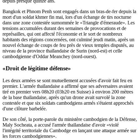
depuis presque quinze ans.
Bangkok et Phnom Penh sont engagés dans un bras-de-fer depuis la
mort d'un soldat khmer fin mai, lors d'un échange de tirs nocturne
dans une zone contestée surnommée le «Triangle d'émeraude». Les
tensions accumulées durant des semaines de provocations et de
représailles, qui ont affecté l'économie et le sort de nombreux
habitants des régions concernées, ont culminé jeudi matin, après un
nouvel échange de coups de feu près de vieux temples disputés, au
niveau de la province thaïlandaise de Surin (nord-est) et celle
cambodgienne d'Oddar Meanchey (nord-ouest).
«Droit de légitime défense»
Les deux armées se sont mutuellement accusées d'avoir fait feu en
premier. L'armée thaïlandaise a affirmé que ses adversaires avaient
tiré en premier vers 08h20 (03h20 en Suisse) à environ 200 mètres
de la base thaïlandaise, après qu'un drone avait survolé la zone
contestée et que six soldats cambodgiens armés s'étaient approchés
d'une clôture barbelée.
De son côté, la porte-parole du ministère cambodgien de la Défense,
Maly Socheata, a accusé l'armée thaïlandaise d'avoir «violé
l'intégrité territoriale du Cambodge en lançant une attaque armée sur
les forces cambodgiennes».