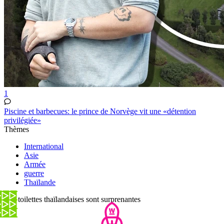
1
Piscine et barbecues: le prince de Norvège vit une «détention
privilégiée»
Thèmes
International
Asie
Armée
guerre
Thaïlande
Ces toilettes thaïlandaises sont surprenantes