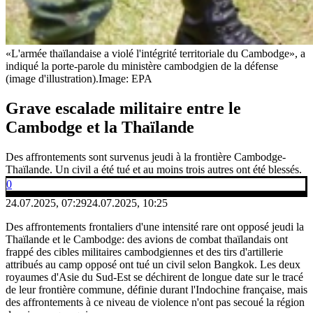
«L'armée thaïlandaise a violé l'intégrité territoriale du Cambodge», a
indiqué la porte-parole du ministère cambodgien de la défense
(image d'illustration).
Image: EPA
Grave escalade militaire entre le
Cambodge et la Thaïlande
Des affrontements sont survenus jeudi à la frontière Cambodge-
Thaïlande. Un civil a été tué et au moins trois autres ont été blessés.
0
24.07.2025, 07:29
24.07.2025, 10:25
Des affrontements frontaliers d'une intensité rare ont opposé jeudi la
Thaïlande et le Cambodge: des avions de combat thaïlandais ont
frappé des cibles militaires cambodgiennes et des tirs d'artillerie
attribués au camp opposé ont tué un civil selon Bangkok. Les deux
royaumes d'Asie du Sud-Est se déchirent de longue date sur le tracé
de leur frontière commune, définie durant l'Indochine française, mais
des affrontements à ce niveau de violence n'ont pas secoué la région