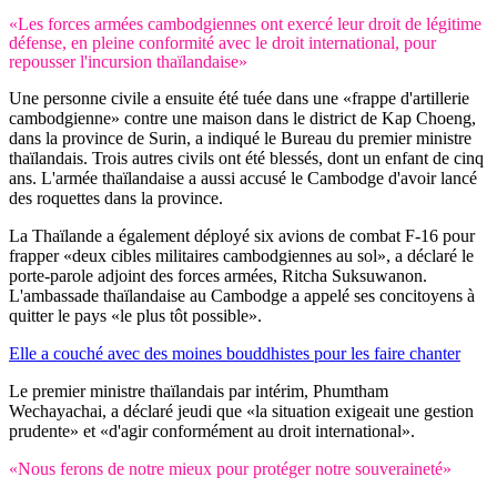
«Les forces armées cambodgiennes ont exercé leur droit de légitime
défense, en pleine conformité avec le droit international, pour
repousser l'incursion thaïlandaise»
Une personne civile a ensuite été tuée dans une «frappe d'artillerie
cambodgienne» contre une maison dans le district de Kap Choeng,
dans la province de Surin, a indiqué le Bureau du premier ministre
thaïlandais. Trois autres civils ont été blessés, dont un enfant de cinq
ans. L'armée thaïlandaise a aussi accusé le Cambodge d'avoir lancé
des roquettes dans la province.
La Thaïlande a également déployé six avions de combat F-16 pour
frapper «deux cibles militaires cambodgiennes au sol», a déclaré le
porte-parole adjoint des forces armées, Ritcha Suksuwanon.
L'ambassade thaïlandaise au Cambodge a appelé ses concitoyens à
quitter le pays «le plus tôt possible».
Elle a couché avec des moines bouddhistes pour les faire chanter
Le premier ministre thaïlandais par intérim, Phumtham
Wechayachai, a déclaré jeudi que «la situation exigeait une gestion
prudente» et «d'agir conformément au droit international».
«Nous ferons de notre mieux pour protéger notre souveraineté»