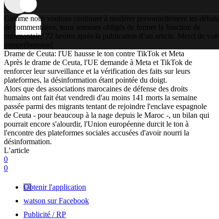
Comme nous voulons continuer à modérer personnellement les débats
de commentaires, nous sommes obligés de fermer la fonction de
commentaire 72 heures après la publication d’un article. Merci de vot
compréhension!
Drame de Ceuta: l'UE hausse le ton contre TikTok et Meta
Après le drame de Ceuta, l'UE demande à Meta et TikTok de
renforcer leur surveillance et la vérification des faits sur leurs
plateformes, la désinformation étant pointée du doigt.
Alors que des associations marocaines de défense des droits
humains ont fait état vendredi d'au moins 141 morts la semaine
passée parmi des migrants tentant de rejoindre l'enclave espagnole
de Ceuta - pour beaucoup à la nage depuis le Maroc -, un bilan qui
pourrait encore s'alourdir, l'Union européenne durcit le ton à
l'encontre des plateformes sociales accusées d'avoir nourri la
désinformation.
L’article
0
0
Obtenir l'application
watson sur Facebook
Publicité / RP