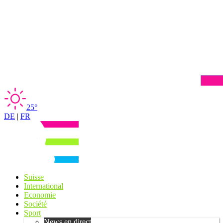
25°
DE
|
FR
Suisse
International
Economie
Société
Sport
News en direct