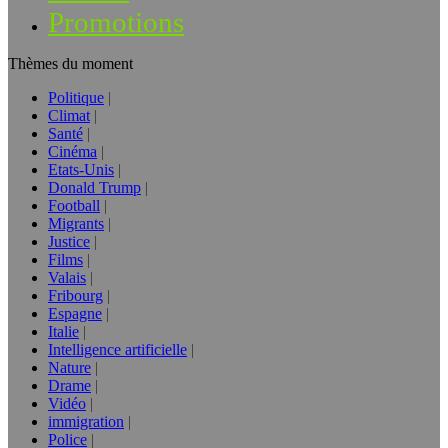
Promotions
Thèmes du moment
Politique
Climat
Santé
Cinéma
Etats-Unis
Donald Trump
Football
Migrants
Justice
Films
Valais
Fribourg
Espagne
Italie
Intelligence artificielle
Nature
Drame
Vidéo
immigration
Police