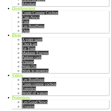
Résultats
Divertissement
Copin Comme Cochon
Cute-News
Fails
Les Bouffistas
Quiz
Blogs
A votre santé
Check-up
En Train
Madame Energie
Parlons cash
Vintage
Watts On
Work in progress
Vidéos
Les Bouffistas
Copin comme cochon
Entretien
World of watson
Promotions
Les Good News
Évasion