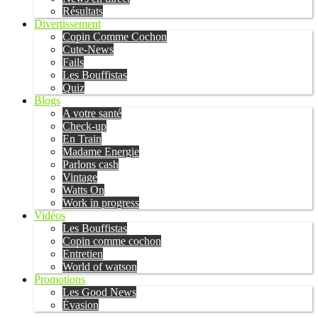
Résultats
Divertissement
Copin Comme Cochon
Cute-News
Fails
Les Bouffistas
Quiz
Blogs
A votre santé
Check-up
En Train
Madame Energie
Parlons cash
Vintage
Watts On
Work in progress
Vidéos
Les Bouffistas
Copin comme cochon
Entretien
World of watson
Promotions
Les Good News
Évasion