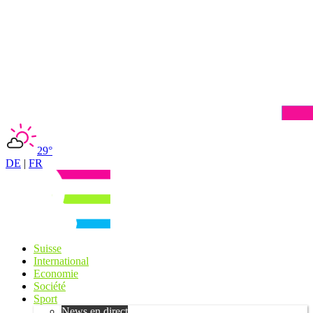
29°
DE
|
FR
Suisse
International
Economie
Société
Sport
News en direct