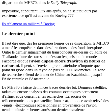
disparition du MH370, dans le
Daily Telegraph
.
Impossible, et pourtant. Dix ans après, on ne sait toujours pas
exactement ce qu'il est advenu du Boeing 777.
Ils réclament un milliard à Boeing
Le dernier point
Il faut dire que, dès les premières heures de sa disparition, le MH370
a mené les enquêteurs dans des directions et des fonds inexplorés.
Outre le dernier signalement du transpondeur au-dessus du golfe de
Thaïlande, l'une des rares données sur lesquels tout le monde
s'accorde est que
l'avion dispose encore d'environ six heures de
carburant
. Il peut, si l'envie lui prend, atteindre n’importe quel
point du globe dans un rayon de plus de 5000 kilomètres. La zone
de recherche s’étend de la mer de Chine, au Kazakhstan, jusqu'à
l'Asie centrale et l’Antarctique.
Le MH370 a laissé de minces traces derrière lui. Données satellites,
radars ou encore analyses des courants océaniques permettent
d'affiner et de concentrer les recherches. La société de
télécommunications par satellite, Immarsat, annonce avoir relevé des
«pings» électroniques occasionnels en provenance de l'avion,
pendant plusieurs heures après son dernier signalement.