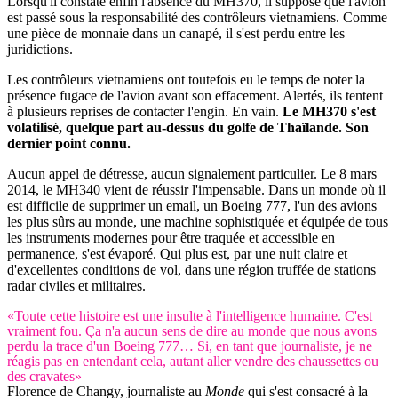
Lorsqu'il constate enfin l'absence du MH370, il suppose que l'avion
est passé sous la responsabilité des contrôleurs vietnamiens. Comme
une pièce de monnaie dans un canapé, il s'est perdu entre les
juridictions.
Les contrôleurs vietnamiens ont toutefois eu le temps de noter la
présence fugace de l'avion avant son effacement. Alertés, ils tentent
à plusieurs reprises de contacter l'engin. En vain.
Le MH370 s'est
volatilisé, quelque part au-dessus du golfe de Thaïlande. Son
dernier point connu.
Aucun appel de détresse, aucun signalement particulier. Le 8 mars
2014, le MH340 vient de réussir l'impensable. Dans un monde où il
est difficile de supprimer un email, un Boeing 777, l'un des avions
les plus sûrs au monde, une machine sophistiquée et équipée de tous
les instruments modernes pour être traquée et accessible en
permanence, s'est évaporé. Qui plus est, par une nuit claire et
d'excellentes conditions de vol, dans une région truffée de stations
radar civiles et militaires.
«Toute cette histoire est une insulte à l'intelligence humaine. C'est
vraiment fou. Ça n'a aucun sens de dire au monde que nous avons
perdu la trace d'un Boeing 777… Si, en tant que journaliste, je ne
réagis pas en entendant cela, autant aller vendre des chaussettes ou
des cravates»
Florence de Changy, journaliste au
Monde
qui s'est consacré à la