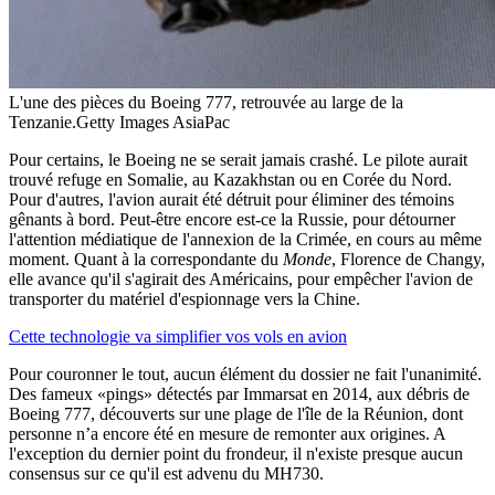
L'une des pièces du Boeing 777, retrouvée au large de la
Tenzanie.
Getty Images AsiaPac
Pour certains, le Boeing ne se serait jamais crashé. Le pilote aurait
trouvé refuge en Somalie, au Kazakhstan ou en Corée du Nord.
Pour d'autres, l'avion aurait été détruit pour éliminer des témoins
gênants à bord. Peut-être encore est-ce la Russie, pour détourner
l'attention médiatique de l'annexion de la Crimée, en cours au même
moment. Quant à la correspondante du
Monde
, Florence de Changy,
elle avance qu'il s'agirait des Américains, pour empêcher l'avion de
transporter du matériel d'espionnage vers la Chine.
Cette technologie va simplifier vos vols en avion
Pour couronner le tout, aucun élément du dossier ne fait l'unanimité.
Des fameux «pings» détectés par Immarsat en 2014, aux débris de
Boeing 777, découverts sur une plage de l'île de la Réunion, dont
personne n’a encore été en mesure de remonter aux origines. A
l'exception du dernier point du frondeur, il n'existe presque aucun
consensus sur ce qu'il est advenu du MH730.