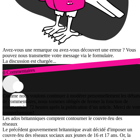
Avez-vous une remarque ou avez-vous découvert une erreur ? Vous
pouvez nous transmettre votre message via le formulaire.
La discussion est chargée...
0 Commentaires
Connexion
Comme nous voulons continuer à modérer personnellement les débats
de commentaires, nous sommes obligés de fermer la fonction de
commentaire 72 heures après la publication d’un article. Merci de vot
compréhension!
Les ados britanniques comptent contourner le couvre-feu des
réseaux
Le précédent gouvernement britannique avait décidé d'imposer un
couvre-feu des réseaux sociaux aux jeunes de 16 et 17 ans. Or, la