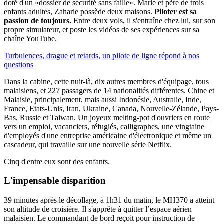
doté d'un «dossier de sécurité sans faille». Marié et père de trois
enfants adultes, Zaharie possède deux maisons.
Piloter est sa
passion de toujours.
Entre deux vols, il s'entraîne chez lui, sur son
propre simulateur, et poste les vidéos de ses expériences sur sa
chaîne YouTube.
Turbulences, drague et retards, un pilote de ligne répond à nos
questions
Dans la cabine, cette nuit-là, dix autres membres d'équipage, tous
malaisiens, et 227 passagers de 14 nationalités différentes. Chine et
Malaisie, principalement, mais aussi Indonésie, Australie, Inde,
France, Etats-Unis, Iran, Ukraine, Canada, Nouvelle-Zélande, Pays-
Bas, Russie et Taiwan. Un joyeux melting-pot d'ouvriers en route
vers un emploi, vacanciers, réfugiés, calligraphes, une vingtaine
d'employés d'une entreprise américaine d'électronique et même un
cascadeur, qui travaille sur une nouvelle série Netflix.
Cinq d'entre eux sont des enfants.
L'impensable disparition
39 minutes après le décollage, à 1h31 du matin, le MH370 a atteint
son altitude de croisière. Il s'apprête à quitter l’espace aérien
malaisien. Le commandant de bord reçoit pour instruction de