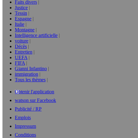
Faits divers
Justice
Tessin
Espagne
Italie
Montagne
Intelligence artificielle
voiture
Décès
Entretien
UEFA
FIFA
Gianni Infantino
immigration
Tous les thèmes
Obtenir l'application
watson sur Facebook
Publicité / RP
Emplois
Impressum
Conditions