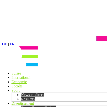
DE
|
FR
Suisse
International
Economie
Société
Sport
News en direct
Résultats
Divertissement