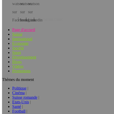
Téléchargez l’app!
Page d'accueil
Suisse
International
Economie
Société
Sport
Divertissement
Blogs
Vidéos
Promotions
Thèmes du moment
Politique
Cinéma
Suisse romande
Etats-Unis
Santé
Football