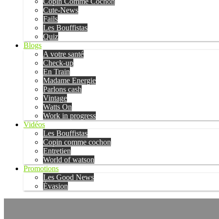
Copin Comme Cochon
Cute-News
Fails
Les Bouffistas
Quiz
Blogs
A votre santé
Check-up
En Train
Madame Energie
Parlons cash
Vintage
Watts On
Work in progress
Vidéos
Les Bouffistas
Copin comme cochon
Entretien
World of watson
Promotions
Les Good News
Évasion