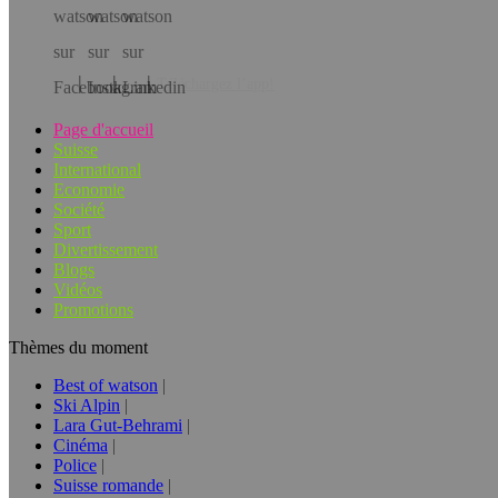
Téléchargez l’app!
Page d'accueil
Suisse
International
Economie
Société
Sport
Divertissement
Blogs
Vidéos
Promotions
Thèmes du moment
Best of watson
Ski Alpin
Lara Gut-Behrami
Cinéma
Police
Suisse romande