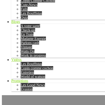
Copin Comme Cochon
Cute-News
Fails
Les Bouffistas
Quiz
Blogs
A votre santé
Check-up
En Train
Madame Energie
Parlons cash
Vintage
Watts On
Work in progress
Vidéos
Les Bouffistas
Copin comme cochon
Entretien
World of watson
Promotions
Les Good News
Évasion