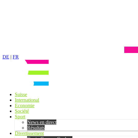
DE
|
FR
Suisse
International
Economie
Société
Sport
News en direct
Résultats
Divertissement