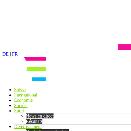
DE
|
FR
Suisse
International
Economie
Société
Sport
News en direct
Résultats
Divertissement