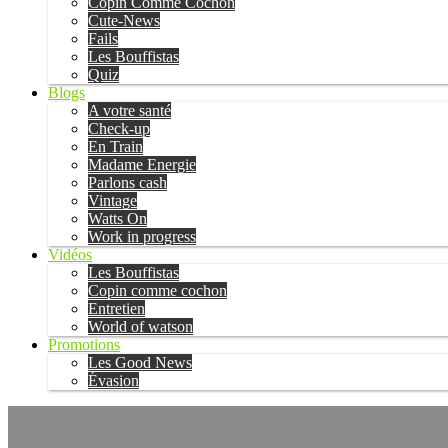
Copin Comme Cochon
Cute-News
Fails
Les Bouffistas
Quiz
Blogs
A votre santé
Check-up
En Train
Madame Energie
Parlons cash
Vintage
Watts On
Work in progress
Vidéos
Les Bouffistas
Copin comme cochon
Entretien
World of watson
Promotions
Les Good News
Évasion