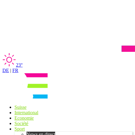
23°
DE
|
FR
Suisse
International
Economie
Société
Sport
News en direct