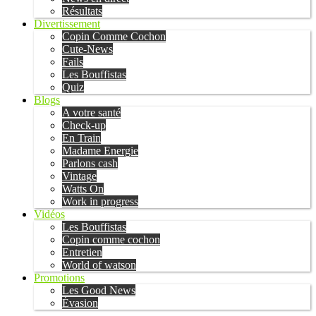
Résultats
Divertissement
Copin Comme Cochon
Cute-News
Fails
Les Bouffistas
Quiz
Blogs
A votre santé
Check-up
En Train
Madame Energie
Parlons cash
Vintage
Watts On
Work in progress
Vidéos
Les Bouffistas
Copin comme cochon
Entretien
World of watson
Promotions
Les Good News
Évasion