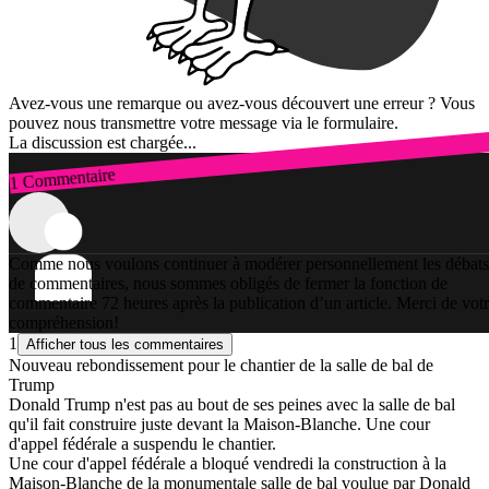
Avez-vous une remarque ou avez-vous découvert une erreur ? Vous
pouvez nous transmettre votre message via le formulaire.
La discussion est chargée...
1 Commentaire
Connexion
Comme nous voulons continuer à modérer personnellement les débats
de commentaires, nous sommes obligés de fermer la fonction de
commentaire 72 heures après la publication d’un article. Merci de vot
compréhension!
1
Afficher tous les commentaires
Nouveau rebondissement pour le chantier de la salle de bal de
Trump
Donald Trump n'est pas au bout de ses peines avec la salle de bal
qu'il fait construire juste devant la Maison-Blanche. Une cour
d'appel fédérale a suspendu le chantier.
Une cour d'appel fédérale a bloqué vendredi la construction à la
Maison-Blanche de la monumentale salle de bal voulue par Donald